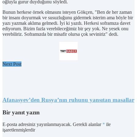
oğluyla gurur duyduğunu söyledi.
Bunun herkese örnek olmasını isteyen Gökçen, "Ben de her zaman
bir insanı doyurmak ve susuzluğunu gidermek isterim ama böyle bir
yazı yazmak aklıma gelmedi. İyi ki yazdı. Herkesi soframıza davet
ediyorum. Bizim fazla verebileceğimiz bir şey yok. Ne yesek onu
verebiliriz. Soframızda bir misafir olursa çok seviniriz" dedi.
Next Post
Afanasyev’den Rusya’nın ruhunu yansıtan masallar
Bir yanıt yazın
E-posta adresiniz yayınlanmayacak.
Gerekli alanlar
*
ile
işaretlenmişlerdir