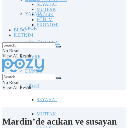
SEYAHAT
MUTFAK
YAŞAM
SAĞLIK
EĞİTİM
EKONOMİ
SPOR
BLOG
İLETİŞİM
KÜLTÜR/SANAT
No Result
View All Result
ÇEVRE
DÜNYA
No Result
DİĞER
View All Result
SEYAHAT
MUTFAK
Mardin’de acıkan ve susayan