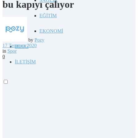
SAĞLIK
bu kapıyı çalıyor
EĞİTİM
EKONOMİ
by
Pozy
17 Temmuz 2020
BLOG
in
Spor
0
İLETİŞİM