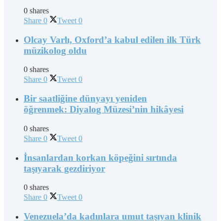
0 shares
Share
0
Tweet
0
Olcay Varlı, Oxford’a kabul edilen ilk Türk
müzikolog oldu
0 shares
Share
0
Tweet
0
Bir saatliğine dünyayı yeniden
öğrenmek: Diyalog Müzesi’nin hikâyesi
0 shares
Share
0
Tweet
0
İnsanlardan korkan köpeğini sırtında
taşıyarak gezdiriyor
0 shares
Share
0
Tweet
0
Venezuela’da kadınlara umut taşıyan klinik