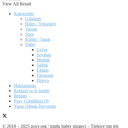
View All Result
Kategoriler
Gündem
Bilim / Teknoloji
Yaşam
Spor
Kültür / Sanat
Diğer
Çevre
Seyahat
Mutfak
Sağlık
Eğitim
Ekonomi
Dünya
Hakkımızda
Reklam ve İş birliği
İletişim
Pozy Gönüllüsü Ol
Yazar Olmak İstiyorum
© 2018 – 2025 pozy.org / mutlu haber süzgeci – Türkiye’nin tek