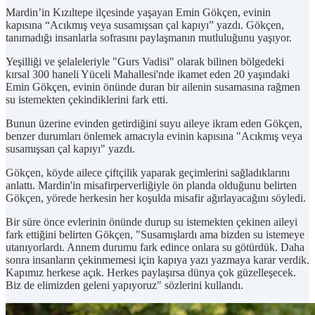
Mardin’in Kızıltepe ilçesinde yaşayan Emin Gökçen, evinin
kapısına “Acıkmış veya susamışsan çal kapıyı” yazdı. Gökçen,
tanımadığı insanlarla sofrasını paylaşmanın mutluluğunu yaşıyor.
Yeşilliği ve şelaleleriyle "Gurs Vadisi" olarak bilinen bölgedeki
kırsal 300 haneli Yüceli Mahallesi'nde ikamet eden 20 yaşındaki
Emin Gökçen, evinin önünde duran bir ailenin susamasına rağmen
su istemekten çekindiklerini fark etti.
Bunun üzerine evinden getirdiğini suyu aileye ikram eden Gökçen,
benzer durumları önlemek amacıyla evinin kapısına "Acıkmış veya
susamışsan çal kapıyı" yazdı.
Gökçen, köyde ailece çiftçilik yaparak geçimlerini sağladıklarını
anlattı. Mardin'in misafirperverliğiyle ön planda olduğunu belirten
Gökçen, yörede herkesin her koşulda misafir ağırlayacağını söyledi.
Bir süre önce evlerinin önünde durup su istemekten çekinen aileyi
fark ettiğini belirten Gökçen, "Susamışlardı ama bizden su istemeye
utanıyorlardı. Annem durumu fark edince onlara su götürdük. Daha
sonra insanların çekinmemesi için kapıya yazı yazmaya karar verdik.
Kapımız herkese açık. Herkes paylaşırsa dünya çok güzelleşecek.
Biz de elimizden geleni yapıyoruz" sözlerini kullandı.