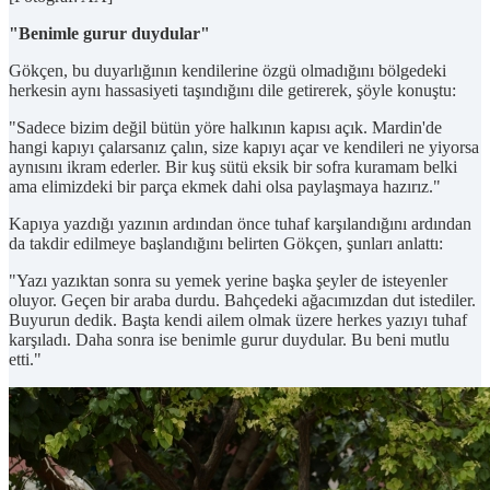
"Benimle gurur duydular"
Gökçen, bu duyarlığının kendilerine özgü olmadığını bölgedeki
herkesin aynı hassasiyeti taşındığını dile getirerek, şöyle konuştu:
"Sadece bizim değil bütün yöre halkının kapısı açık. Mardin'de
hangi kapıyı çalarsanız çalın, size kapıyı açar ve kendileri ne yiyorsa
aynısını ikram ederler. Bir kuş sütü eksik bir sofra kuramam belki
ama elimizdeki bir parça ekmek dahi olsa paylaşmaya hazırız."
Kapıya yazdığı yazının ardından önce tuhaf karşılandığını ardından
da takdir edilmeye başlandığını belirten Gökçen, şunları anlattı:
"Yazı yazıktan sonra su yemek yerine başka şeyler de isteyenler
oluyor. Geçen bir araba durdu. Bahçedeki ağacımızdan dut istediler.
Buyurun dedik. Başta kendi ailem olmak üzere herkes yazıyı tuhaf
karşıladı. Daha sonra ise benimle gurur duydular. Bu beni mutlu
etti."