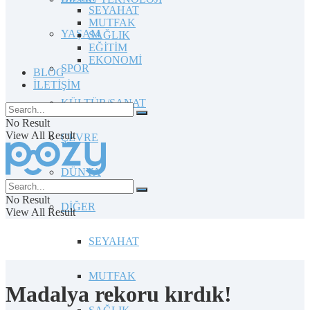
SEYAHAT
MUTFAK
YAŞAM
SAĞLIK
EĞİTİM
EKONOMİ
SPOR
BLOG
İLETİŞİM
KÜLTÜR/SANAT
No Result
View All Result
ÇEVRE
DÜNYA
No Result
DİĞER
View All Result
SEYAHAT
MUTFAK
Madalya rekoru kırdık!