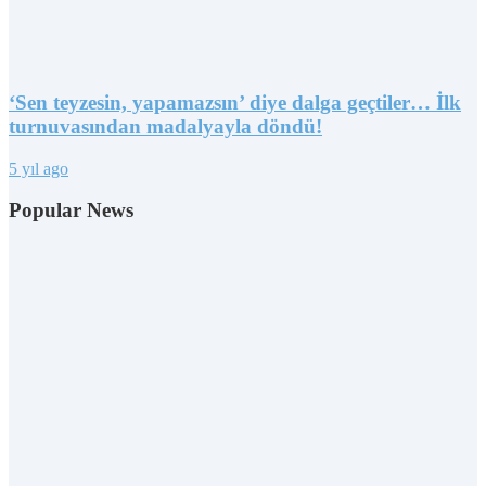
‘Sen teyzesin, yapamazsın’ diye dalga geçtiler… İlk
turnuvasından madalyayla döndü!
5 yıl ago
Popular News