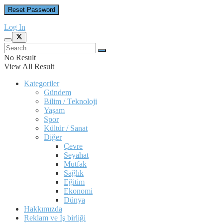
Log In
No Result
View All Result
Kategoriler
Gündem
Bilim / Teknoloji
Yaşam
Spor
Kültür / Sanat
Diğer
Çevre
Seyahat
Mutfak
Sağlık
Eğitim
Ekonomi
Dünya
Hakkımızda
Reklam ve İş birliği