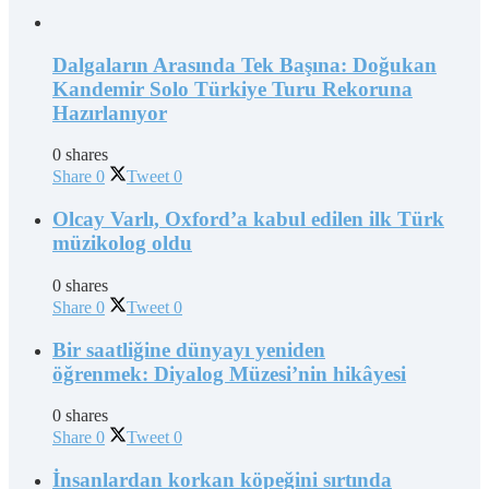
Dalgaların Arasında Tek Başına: Doğukan
Kandemir Solo Türkiye Turu Rekoruna
Hazırlanıyor
0 shares
Share
0
Tweet
0
Olcay Varlı, Oxford’a kabul edilen ilk Türk
müzikolog oldu
0 shares
Share
0
Tweet
0
Bir saatliğine dünyayı yeniden
öğrenmek: Diyalog Müzesi’nin hikâyesi
0 shares
Share
0
Tweet
0
İnsanlardan korkan köpeğini sırtında