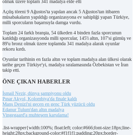
olmak üzere toplam 341 madalya elde etti
Açılış töreni 9 Ağustos'ta yapılan ancak 5 Ağustos'tan itibaren
müsabakaların yapıldığı organizasyona ev sahipliği yapan Türkiye,
milli sporcuların başarısıyla damga vurdu.
Toplam 24 farklı branşta, 54 ülkeden 4 binden fazla sporcunun
katıldığı organizasyonda milli sporcular, 145'i altın, 107'si gümüş ve
89'u bronz olmak üzere toplamda 341 madalya alarak oyunlar
rekoru kırdı.
Oyunlar tarihinin en fazla altın ve toplam madalya alan ülkesi olarak
tarihe geçen Türkiye'yi, madalya sıralamasında Özbekistan ve İran
takip etti.
ÖNE ÇIKAN HABERLER
İsmail Nezir, dünya şampiyonu oldu
Pınar Akyol, Kolombiya'da finale kaldı
Manş Denizi'ni geçen en genç Türk yüzücü oldu
Edanur Tulum'dan altın madalya
Vingegaard'a muhteşem karşılama!
.list-wrapper{width:100%; float:left; color:#666;font-size:18px;line-
height:28px;background-color:#f1f1f1;padding:20px;border-