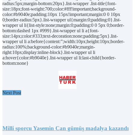
radius:5px;margin-bottom:20px}.list-wrapper .list-title{font-
size:18px;font-weight:700;color:#fff!important;background-
color:#b9040e;padding:10px 15px!important;margin:0 0 10px
0;border-radius:5px}.list-wrapper ul{margin:0;padding:0}.list-
wrapper ul li{list-style:none;margin:0;padding:0 0 5px 0;border-
bottom:dashed 1px #999}.list-wrapper ul li a{font-
size:14px;color:#333;text-decoration:none;padding:5px}.list-
wrapper ul li a:before{content:”;width:10px;height:10px;border-
radius:100%;background-color:#b9040e;margin-
right:10px;display:inline-block}.list-wrapper ul li
a:hover{color:#b9040e}.list-wrapper ul li:last-child{border-
bottom:none}
Next Post
Milli sporcu Yasemin Can gümüş madalya kazandı