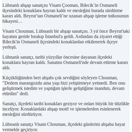
Lübnanlı ahşap sanatçısı Visam Çooman, Bilecik’in Osmaneli
ilçesindeki konaklara hayran kaldı ve mesleğini burada sürdürme
kararı aldı. Beyrut’tan Osmaneli’ne uzanan ahşap işleme tutkusunun
hikayesi…
Visam Chouman, Lübnanlı bir ahşap sanatçısı. 3 yıl önce Beyrut'taki
hayatını geride bırakıp İstanbul'a geldi. Ardından da ziyaret ettiği
Bilecik'in Osmaneli ilçesindeki konaklardan etkilenerek ilçeye
yerleşti.
Lübnanlı sanatçı, tarihi yüzyıllar öncesine dayanan ilçedeki
konaklara hayran kaldı. Sanatını Osmaneli'nde devam ettirme kararı
aldı.
Küçüklüğünden beri ahşabı çok sevdiğini söyleyen Chouman,
"Dedem marangozdu ama yaşı bizi yetiştirmeye yetmedi. Ben onu
geliştirmek istedim ve yaptığım işlerle geliştiğime inandım, devam
ettirdim" dedi.
Sanatçı, ilçedeki tarihi konakları geziyor ve onları büyük bir titizlikle
inceliyor. Konaklardaki ahşap motif ve işlemelerden esinlenerek
mesleğini sürdürüyor.
Lübnanlı sanatçı Visam Chouman, ilçedeki günlerini ahşaba hayat
vermekle geçiriyor.