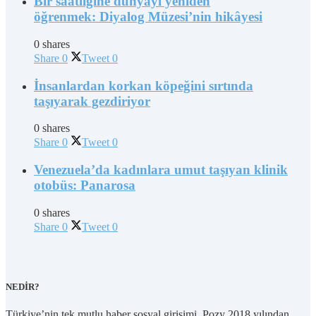
Bir saatliğine dünyayı yeniden
öğrenmek: Diyalog Müzesi’nin hikâyesi
0 shares
Share
0
Tweet
0
İnsanlardan korkan köpeğini sırtında
taşıyarak gezdiriyor
0 shares
Share
0
Tweet
0
Venezuela’da kadınlara umut taşıyan klinik
otobüs: Panarosa
0 shares
Share
0
Tweet
0
NEDİR?
Türkiye’nin tek mutlu haber sosyal girişimi, Pozy 2018 yılından