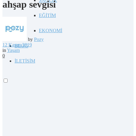
SAĞLIK
ahşap sevgisi
EĞİTİM
EKONOMİ
by
Pozy
12 Kasım 2019
BLOG
in
Yaşam
0
İLETİŞİM