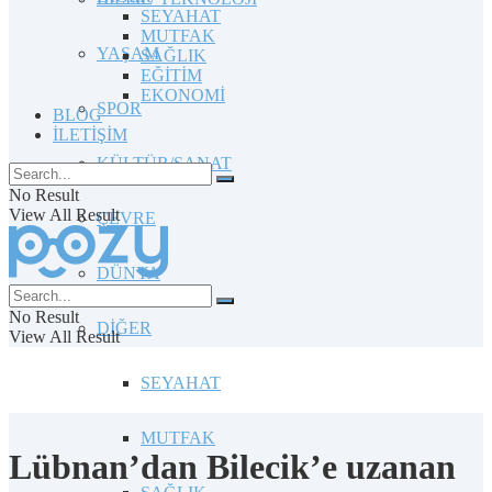
SEYAHAT
MUTFAK
YAŞAM
SAĞLIK
EĞİTİM
EKONOMİ
SPOR
BLOG
İLETİŞİM
KÜLTÜR/SANAT
No Result
View All Result
ÇEVRE
DÜNYA
No Result
DİĞER
View All Result
SEYAHAT
MUTFAK
Lübnan’dan Bilecik’e uzanan