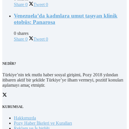
Share
0
Tweet
0
Venezuela’da kadınlara umut taşıyan klinik
otobüs: Panarosa
0 shares
Share
0
Tweet
0
NEDİR?
Türkiye’nin tek mutlu haber sosyal girişimi, Pozy 2018 yılından
itibaren aktif bir şekilde Türkiye’ye ilham vermeyi, pozitif konuları
aşılamayı amaç etmiştir.
KURUMSAL
Hakkımızda
Pozy Haber İlkeleri ve Kuralları
Reklam ve İş birliği