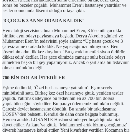
sonra bu bezeler çoğaldı. Muhammet Eren’i hastaneye yatırdılar ve
testler sonucunda lösemi olduğu ortaya çıktı.
‘3 ÇOCUK 3 ANNE ODADA KALDIK’
Hematoloji servisine alınan Muhammet Eren, 3 lösemili çocukla
birlikte aynı odayı paylaşmaya başladı. Derya Akyol o günleri ve
Muhammet Eren’in tedavisini şöyle anlattı: “Üç hasta çocuk ve 3
çaresiz anne o odada kaldık. Ne yapacağımızı bilmiyoruz. Ben
löseminin adını ilk kez duydum. ‘Bu çocukları enfeksiyon öldürür,
dikkat edin’ dediler. Her gece elimizde çamaşır sulu bezlerle odayı
silmekten başka bir şey yapamıyoruz. Ancak o şartlarda bu tedavinin
olması mümkün değil.
700 BİN DOLAR İSTEDİLER
Eşime dedim ki, ‘Özel bir hastaneye yatıralım’. Eşim servis
minibüsünü sattı. Birkaç kez özel hastaneye gittik, yeniden testler
yapıldı. Yatırmak isteyince bu tedavinin en az 700 bin dolara
yapılabileceğini söylediler. Bu parayı ödememiz mümkün değildi.
Çaresiz devlet hastanesine döndük. Bu sırada bir arkadaşımız
LÖSEV’den bahsetti. Kendisi de daha önce bağışta bulunmuş.
Hemen aradık. LÖSANTE Hastanesi’nde yer boşaldığında bizi
davet ettiler. Ankara’ya gittik. ‘Muhammed artık bizim çocuğumuz’
diyerek hastaneye kabul ettiler. Yeni kıyafetler verdiler. Kocaman bir