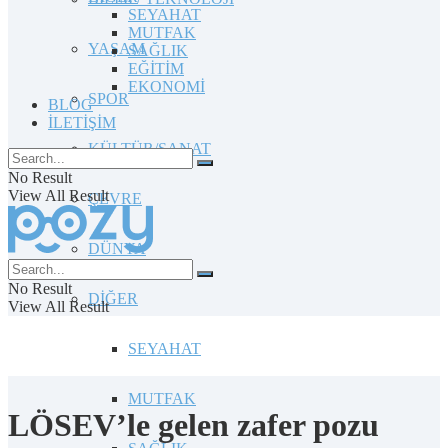
SEYAHAT
MUTFAK
YAŞAM
SAĞLIK
EĞİTİM
EKONOMİ
SPOR
BLOG
İLETİŞİM
KÜLTÜR/SANAT
No Result
View All Result
ÇEVRE
DÜNYA
No Result
DİĞER
View All Result
SEYAHAT
MUTFAK
LÖSEV’le gelen zafer pozu