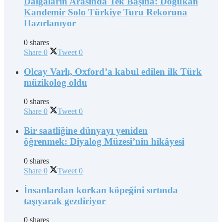
Dalgaların Arasında Tek Başına: Doğukan
Kandemir Solo Türkiye Turu Rekoruna
Hazırlanıyor
0 shares
Share
0
Tweet
0
Olcay Varlı, Oxford’a kabul edilen ilk Türk
müzikolog oldu
0 shares
Share
0
Tweet
0
Bir saatliğine dünyayı yeniden
öğrenmek: Diyalog Müzesi’nin hikâyesi
0 shares
Share
0
Tweet
0
İnsanlardan korkan köpeğini sırtında
taşıyarak gezdiriyor
0 shares