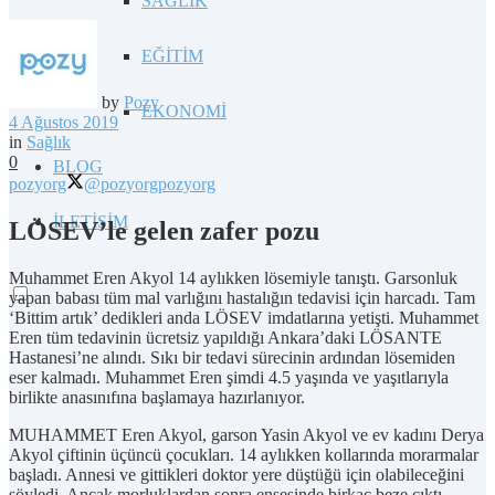
SAĞLIK
EĞİTİM
by
Pozy
EKONOMİ
4 Ağustos 2019
in
Sağlık
0
BLOG
pozyorg
@pozyorg
pozyorg
İLETİŞİM
LÖSEV’le gelen zafer pozu
Muhammet Eren Akyol 14 aylıkken lösemiyle tanıştı. Garsonluk
yapan babası tüm mal varlığını hastalığın tedavisi için harcadı. Tam
‘Bittim artık’ dedikleri anda LÖSEV imdatlarına yetişti. Muhammet
Eren tüm tedavinin ücretsiz yapıldığı Ankara’daki LÖSANTE
Hastanesi’ne alındı. Sıkı bir tedavi sürecinin ardından lösemiden
eser kalmadı. Muhammet Eren şimdi 4.5 yaşında ve yaşıtlarıyla
birlikte anasınıfına başlamaya hazırlanıyor.
MUHAMMET Eren Akyol, garson Yasin Akyol ve ev kadını Derya
Akyol çiftinin üçüncü çocukları. 14 aylıkken kollarında morarmalar
başladı. Annesi ve gittikleri doktor yere düştüğü için olabileceğini
söyledi. Ancak morluklardan sonra ensesinde birkaç beze çıktı,