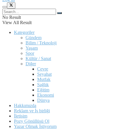
No Result
View All Result
Kategoriler
Gündem
Bilim / Teknoloji
Yaşam
Spor
Kültür / Sanat
Diğer
Çevre
Seyahat
Mutfak
Sağlık
Eğitim
Ekonomi
Dünya
Hakkımızda
Reklam ve İş birliği
İletişim
Pozy Gönüllüsü Ol
Yazar Olmak İstiyorum