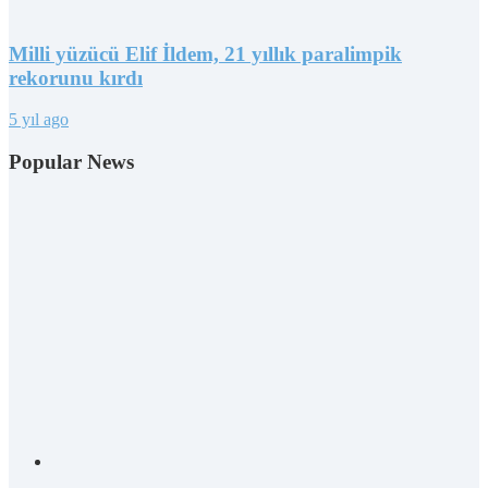
Milli yüzücü Elif İldem, 21 yıllık paralimpik
rekorunu kırdı
5 yıl ago
Popular News