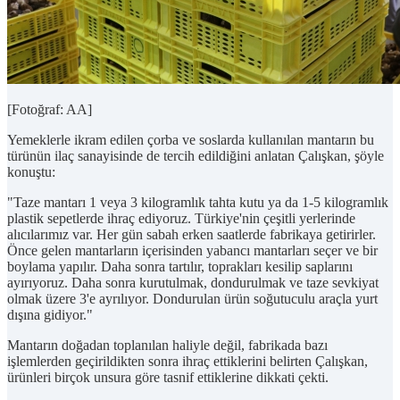
[Fotoğraf: AA]
Yemeklerle ikram edilen çorba ve soslarda kullanılan mantarın bu
türünün ilaç sanayisinde de tercih edildiğini anlatan Çalışkan, şöyle
konuştu:
"Taze mantarı 1 veya 3 kilogramlık tahta kutu ya da 1-5 kilogramlık
plastik sepetlerde ihraç ediyoruz. Türkiye'nin çeşitli yerlerinde
alıcılarımız var. Her gün sabah erken saatlerde fabrikaya getirirler.
Önce gelen mantarların içerisinden yabancı mantarları seçer ve bir
boylama yapılır. Daha sonra tartılır, toprakları kesilip saplarını
ayırıyoruz. Daha sonra kurutulmak, dondurulmak ve taze sevkiyat
olmak üzere 3'e ayrılıyor. Dondurulan ürün soğutuculu araçla yurt
dışına gidiyor."
Mantarın doğadan toplanılan haliyle değil, fabrikada bazı
işlemlerden geçirildikten sonra ihraç ettiklerini belirten Çalışkan,
ürünleri birçok unsura göre tasnif ettiklerine dikkati çekti.