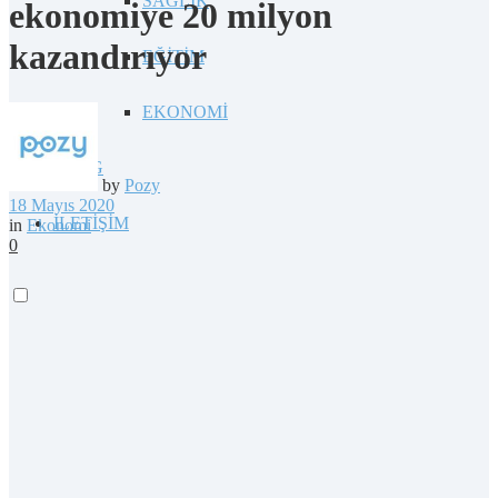
SAĞLIK
ekonomiye 20 milyon
kazandırıyor
EĞİTİM
EKONOMİ
BLOG
by
Pozy
18 Mayıs 2020
İLETİŞİM
in
Ekonomi
0