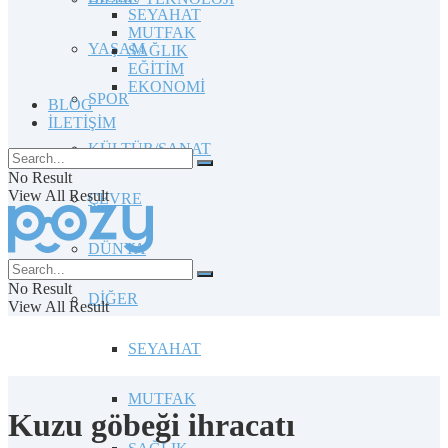
SEYAHAT
MUTFAK
YAŞAM
SAĞLIK
EĞİTİM
EKONOMİ
SPOR
BLOG
İLETİŞİM
KÜLTÜR/SANAT
No Result
View All Result
ÇEVRE
DÜNYA
No Result
DİĞER
View All Result
SEYAHAT
MUTFAK
Kuzu göbeği ihracatı