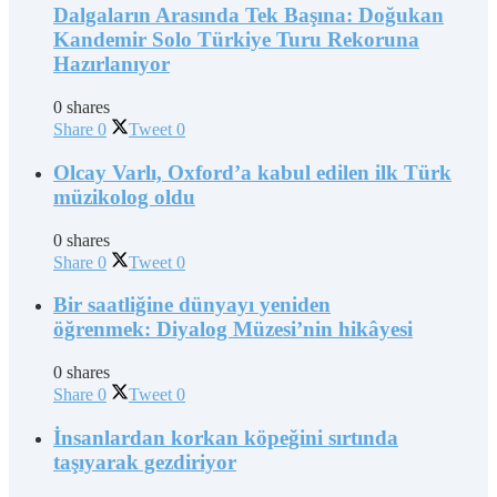
Dalgaların Arasında Tek Başına: Doğukan
Kandemir Solo Türkiye Turu Rekoruna
Hazırlanıyor
0 shares
Share
0
Tweet
0
Olcay Varlı, Oxford’a kabul edilen ilk Türk
müzikolog oldu
0 shares
Share
0
Tweet
0
Bir saatliğine dünyayı yeniden
öğrenmek: Diyalog Müzesi’nin hikâyesi
0 shares
Share
0
Tweet
0
İnsanlardan korkan köpeğini sırtında
taşıyarak gezdiriyor