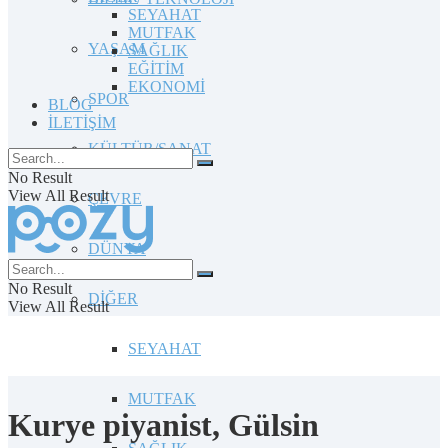
SEYAHAT
MUTFAK
YAŞAM
SAĞLIK
EĞİTİM
EKONOMİ
SPOR
BLOG
İLETİŞİM
KÜLTÜR/SANAT
No Result
View All Result
ÇEVRE
DÜNYA
No Result
DİĞER
View All Result
SEYAHAT
MUTFAK
Kurye piyanist, Gülsin