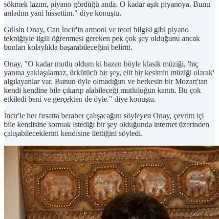
sökmek lazım, piyano gördüğü anda. O kadar aşık piyanoya. Bunu
anladım yani hissettim." diye konuştu.
Gülsin Onay, Can İncir'in armoni ve teori bilgisi gibi piyano
tekniğiyle ilgili öğrenmesi gereken pek çok şey olduğunu ancak
bunları kolaylıkla başarabileceğini belirtti.
Onay, "O kadar mutlu oldum ki bazen böyle klasik müziği, 'hiç
yanına yaklaşılamaz, ürkütücü bir şey, elit bir kesimin müziği olarak'
algılayanlar var. Bunun öyle olmadığını ve herkesin bir Mozart'tan
kendi kendine bile çıkarıp alabileceği mutluluğun kanıtı. Bu çok
etkiledi beni ve gerçekten de öyle." diye konuştu.
İncir'le her fırsatta beraber çalışacağını söyleyen Onay, çevrim içi
bile kendisine sormak istediği bir şey olduğunda internet üzerinden
çalışabileceklerini kendisine ilettiğini söyledi.