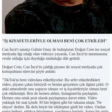
"İŞ KIYAFETLERİYLE OLMASI BENİ ÇOK ETKİLEDİ"
Can İncir'i sanatçı Gülsin Onay ile buluşturan Doğan Cem ise sosyal
medyada ilgi odağı olan videoyu yayarak, Can İncir'in tanınmasına
vesile olduğu için duyduğu mutluluğu dile getirdi.
Doğan Cem, Can İncir'in çaldığı piyano ile sosyal medyada çok
konuşulması sürecini şöyle anlattı:
"TikTok'ta beni videolara etiketliyorlar. Bu sefer etiketledikleri
video, piyano çalan birisiydi ve benim gerçekten çok ilgimi çekti. O
anki atmosferde onu yapıyor olması ve iş kıyafetleriyle olması beni
çok etkilemişti. Ben de hemen aldım, Instagram'da paylaştım.
Hemen onu ortak post olarak paylaşmaya davet ettim. Video
yaklaşık bir saat içinde 30 bin beğeni gibi bir rakama ulaştı. 'Ne
oluyor' dedim. İlk defa böyle bir etkileşime girdi bir video. Ondan
sonra beğeni, gittikçe büyümeye, yayılmaya başladı. Sonra bir anda