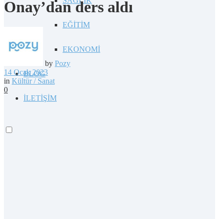
SAĞLIK
Onay’dan ders aldı
EĞİTİM
EKONOMİ
by
Pozy
14 Ocak 2023
BLOG
in
Kültür / Sanat
0
İLETİŞİM