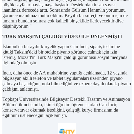
büyük sayfalar paylaşmaya başladı. Destek olan insan sayısı
inanılmaz derecede arttı. Sonrasında Gülsüm Hanım'ın yorumunu
görünce inanılmaz mutlu oldum. Keyifli bir süreçti ve onun için de
umarım bundan sonrası çok kaliteli bir şekilde ilerleyecektir diye
düşünüyorum."
TÜRK MARŞI'NI ÇALDIĞI VİDEO İLE ÜNLENMİŞTİ
İstanbul'da bir aydır kuryelik yapan Can İncir, sipariş teslimine
gittiği Taksim'deki bir otelde piyano görünce çalmak için izin
istemiş, Mozart'ın Türk Marşı'nı çaldığı görüntüsü sosyal medyada
ilgi odağı olmuştu.
İncir, daha önce de AA muhabirine yaptığı açıklamada, 12 yaşında
bilgisayar, akıllı telefon ve tablet uygulamaları üzerinden piyano
çalmaya başladığını, nota bilmediğini ve ezbere dayalı olarak piyano
çaldığını anlatmıştı.
Topkapı Üniversitesinde Bilgisayar Destekli Tasarım ve Animasyon
Bölümü ikinci sınıfta, ikinci öğretim öğrencisi olan Can İncir,
konservatuvar okumak istediğini, çalıştığı kurye firmasının da
eğitimini üstleneceğini açıklamıştı.