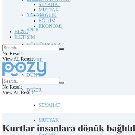
SEYAHAT
MUTFAK
YAŞAM
SAĞLIK
EĞİTİM
EKONOMİ
SPOR
BLOG
İLETİŞİM
KÜLTÜR/SANAT
No Result
View All Result
ÇEVRE
DÜNYA
No Result
DİĞER
View All Result
SEYAHAT
MUTFAK
Kurtlar insanlara dönük bağlılık