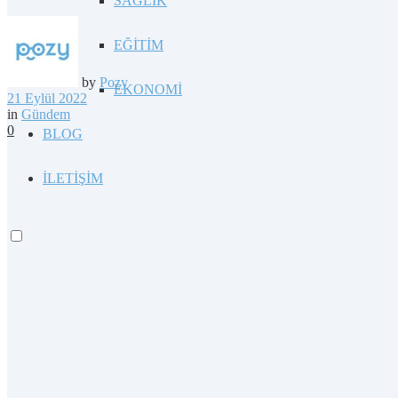
SAĞLIK
EĞİTİM
by
Pozy
EKONOMİ
21 Eylül 2022
in
Gündem
0
BLOG
İLETİŞİM