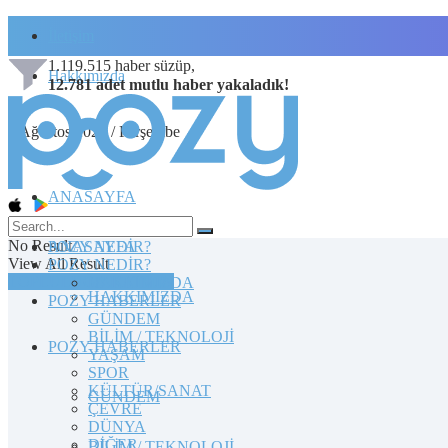
İletişim
1.119.515
haber süzüp,
Hakkımızda
12.781
adet
mutlu haber
yakaladık!
6 Ağustos 2026 / Perşembe
ANASAYFA
No Result
POZY NEDİR?
ANASAYFA
View All Result
POZY NEDİR?
TOPLULUĞA KATILIN
HAKKIMIZDA
HAKKIMIZDA
POZY HABERLER
GÜNDEM
BİLİM / TEKNOLOJİ
POZY HABERLER
YAŞAM
SPOR
KÜLTÜR/SANAT
GÜNDEM
ÇEVRE
DÜNYA
DİĞER
BİLİM / TEKNOLOJİ