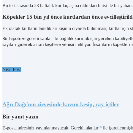
Bu test sırasında 23 haftalık kurtlar, aşina oldukları birisi ile bir yab
Köpekler 15 bin yıl önce kurtlardan önce evcilleştirild
Ek olarak kurtların tanıdıkları kişinin civarda bulunması, kurtlar için 
Bir hipoteze göre insanlar ile bağlılık kurmak için gereken kabiliye
sayıları giderek artan keşiflere yenisini ekliyor. İnsanların köpekleri 
Next Post
Ağrı Dağı'nın zirvesinde kavun kesip, çay içtiler
Bir yanıt yazın
E-posta adresiniz yayınlanmayacak.
Gerekli alanlar
*
ile işaretlenmişl