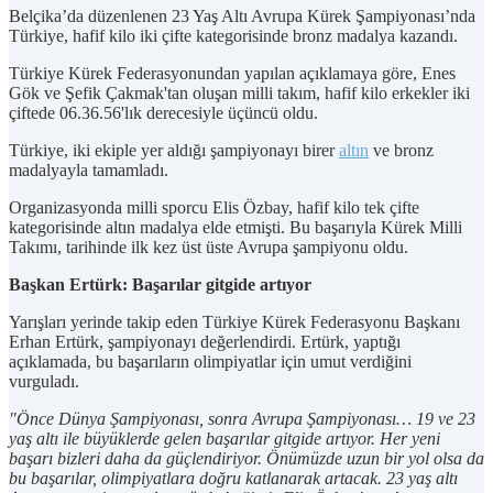
Belçika’da düzenlenen 23 Yaş Altı Avrupa Kürek Şampiyonası’nda
Türkiye, hafif kilo iki çifte kategorisinde bronz madalya kazandı.
Türkiye Kürek Federasyonundan yapılan açıklamaya göre, Enes
Gök ve Şefik Çakmak'tan oluşan milli takım, hafif kilo erkekler iki
çiftede 06.36.56'lık derecesiyle üçüncü oldu.
Türkiye, iki ekiple yer aldığı şampiyonayı birer
altın
ve bronz
madalyayla tamamladı.
Organizasyonda milli sporcu Elis Özbay, hafif kilo tek çifte
kategorisinde altın madalya elde etmişti. Bu başarıyla Kürek Milli
Takımı, tarihinde ilk kez üst üste Avrupa şampiyonu oldu.
Başkan Ertürk: Başarılar gitgide artıyor
Yarışları yerinde takip eden Türkiye Kürek Federasyonu Başkanı
Erhan Ertürk, şampiyonayı değerlendirdi. Ertürk, yaptığı
açıklamada, bu başarıların olimpiyatlar için umut verdiğini
vurguladı.
"Önce Dünya Şampiyonası, sonra Avrupa Şampiyonası… 19 ve 23
yaş altı ile büyüklerde gelen başarılar gitgide artıyor. Her yeni
başarı bizleri daha da güçlendiriyor. Önümüzde uzun bir yol olsa da
bu başarılar, olimpiyatlara doğru katlanarak artacak. 23 yaş altı