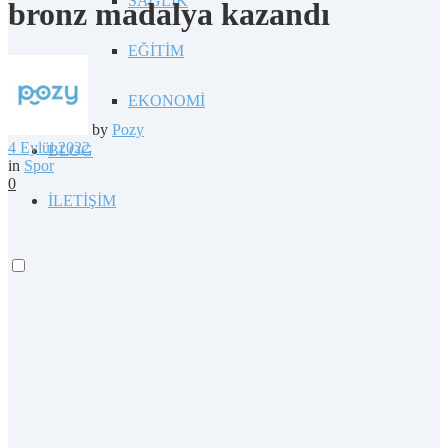
SAĞLIK
bronz madalya kazandı
EĞİTİM
EKONOMİ
by
Pozy
4 Eylül 2022
BLOG
in
Spor
0
İLETİŞİM