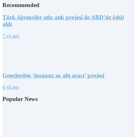
Recommended
Türk öğrenciler sıfır atık projesi ile ABD’de ödül
aldı
7 yıl ago
Gençlerden ‘insansız su altı aracı’ projesi
6 yıl ago
Popular News