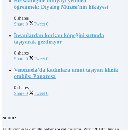
Bir saatliğine dünyayı yeniden
öğrenmek: Diyalog Müzesi’nin hikâyesi
0 shares
Share
0
Tweet
0
İnsanlardan korkan köpeğini sırtında
taşıyarak gezdiriyor
0 shares
Share
0
Tweet
0
Venezuela’da kadınlara umut taşıyan klinik
otobüs: Panarosa
0 shares
Share
0
Tweet
0
NEDİR?
Türkiye’nin tek mutlu haber sosyal girişimi, Pozy 2018 yılından