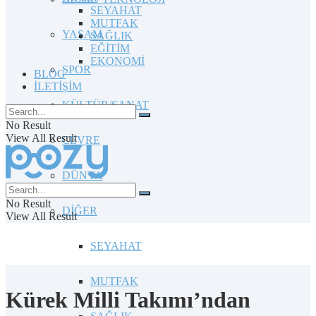
SEYAHAT
MUTFAK
YAŞAM
SAĞLIK
EĞİTİM
EKONOMİ
SPOR
BLOG
İLETİŞİM
KÜLTÜR/SANAT
No Result
View All Result
ÇEVRE
DÜNYA
No Result
DİĞER
View All Result
SEYAHAT
MUTFAK
Kürek Milli Takımı’ndan