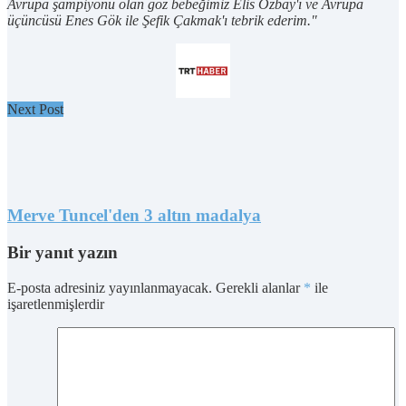
Avrupa şampiyonu olan göz bebeğimiz Elis Özbay'ı ve Avrupa
üçüncüsü Enes Gök ile Şefik Çakmak'ı tebrik ederim."
Next Post
Merve Tuncel'den 3 altın madalya
Bir yanıt yazın
E-posta adresiniz yayınlanmayacak.
Gerekli alanlar
*
ile
işaretlenmişlerdir