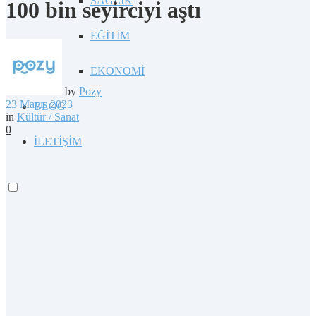
SAĞLIK
100 bin seyirciyi aştı
EĞİTİM
EKONOMİ
by
Pozy
23 Mayıs 2023
BLOG
in
Kültür / Sanat
0
İLETİŞİM