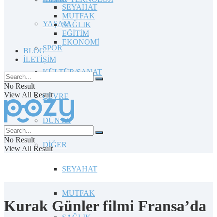
SEYAHAT
MUTFAK
YAŞAM
SAĞLIK
EĞİTİM
EKONOMİ
SPOR
BLOG
İLETİŞİM
KÜLTÜR/SANAT
No Result
View All Result
ÇEVRE
DÜNYA
No Result
DİĞER
View All Result
SEYAHAT
MUTFAK
Kurak Günler filmi Fransa’da