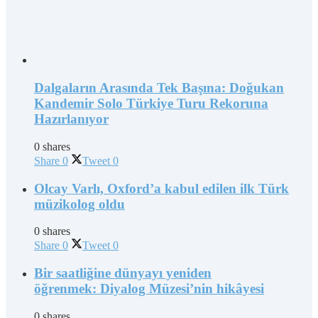
Dalgaların Arasında Tek Başına: Doğukan
Kandemir Solo Türkiye Turu Rekoruna
Hazırlanıyor
0 shares
Share
0
Tweet
0
Olcay Varlı, Oxford’a kabul edilen ilk Türk
müzikolog oldu
0 shares
Share
0
Tweet
0
Bir saatliğine dünyayı yeniden
öğrenmek: Diyalog Müzesi’nin hikâyesi
0 shares