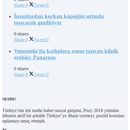
Share
0
Tweet
0
İnsanlardan korkan köpeğini sırtında
taşıyarak gezdiriyor
0 shares
Share
0
Tweet
0
Venezuela’da kadınlara umut taşıyan klinik
otobüs: Panarosa
0 shares
Share
0
Tweet
0
NEDİR?
Türkiye’nin tek mutlu haber sosyal girişimi, Pozy 2018 yılından
itibaren aktif bir şekilde Türkiye’ye ilham vermeyi, pozitif konuları
aşılamayı amaç etmiştir.