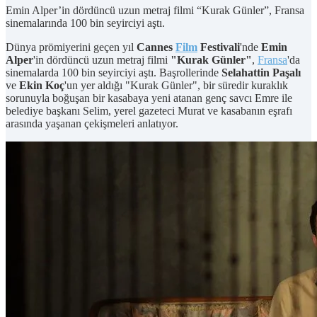
Emin Alper’in dördüncü uzun metraj filmi “Kurak Günler”, Fransa
sinemalarında 100 bin seyirciyi aştı.
Dünya prömiyerini geçen yıl
Cannes
Film
Festivali
'nde
Emin
Alper
'in dördüncü uzun metraj filmi
"Kurak Günler"
,
Fransa
'da
sinemalarda 100 bin seyirciyi aştı. Başrollerinde
Selahattin Paşalı
ve
Ekin Koç
'un yer aldığı "Kurak Günler", bir süredir kuraklık
sorunuyla boğuşan bir kasabaya yeni atanan genç savcı Emre ile
belediye başkanı Selim, yerel gazeteci Murat ve kasabanın eşrafı
arasında yaşanan çekişmeleri anlatıyor.