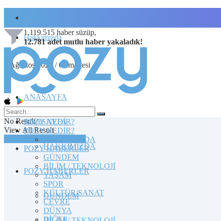
İletişim
1.119.515
haber süzüp,
Hakkımızda
12.781
adet
mutlu haber
yakaladık!
8 Ağustos 2026 / Cumartesi
ANASAYFA
No Result
POZY NEDİR?
ANASAYFA
View All Result
POZY NEDİR?
TOPLULUĞA KATILIN
HAKKIMIZDA
HAKKIMIZDA
POZY HABERLER
GÜNDEM
BİLİM / TEKNOLOJİ
POZY HABERLER
YAŞAM
SPOR
KÜLTÜR/SANAT
GÜNDEM
ÇEVRE
DÜNYA
DİĞER
BİLİM / TEKNOLOJİ