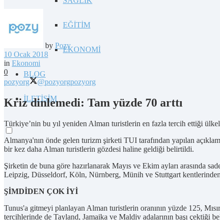
SAĞLIK
EĞİTİM
by
Pozy
EKONOMİ
10 Ocak 2018
in
Ekonomi
0
BLOG
pozyorg
@pozyorg
pozyorg
İLETİŞİM
Kriz dinlemedi: Tam yüzde 70 arttı
Türkiye’nin bu yıl yeniden Alman turistlerin en fazla tercih ettiği ülkele
Almanya'nın önde gelen turizm şirketi TUI tarafından yapılan açıklam
bir kez daha Alman turistlerin gözdesi haline geldiği belirtildi.
Şirketin de buna göre hazırlanarak Mayıs ve Ekim ayları arasında sade
Leipzig, Düsseldorf, Köln, Nürnberg, Münih ve Stuttgart kentlerinden
ŞİMDİDEN ÇOK İYİ
Tunus'a gitmeyi planlayan Alman turistlerin oranının yüzde 125, Mısır
tercihlerinde de Tayland, Jamaika ve Maldiv adalarının başı çektiği beli