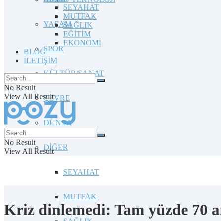
SEYAHAT
MUTFAK
YAŞAM
SAĞLIK
EĞİTİM
EKONOMİ
SPOR
BLOG
İLETİŞİM
KÜLTÜR/SANAT
No Result
View All Result
ÇEVRE
DÜNYA
No Result
DİĞER
View All Result
SEYAHAT
MUTFAK
Kriz dinlemedi: Tam yüzde 70 ar