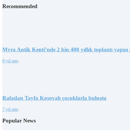
Recommended
Myra Antik Kenti’nde 2 bin 400 yıllık toplantı yapısı 
8 yıl ago
Rafadan Tayfa Kosovalı çocuklarla buluştu
7 yıl ago
Popular News