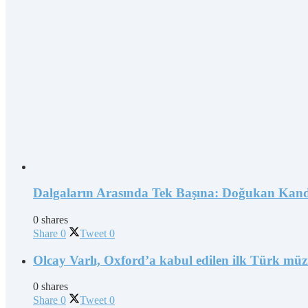
Dalgaların Arasında Tek Başına: Doğukan Kand
0 shares
Share
0
Tweet
0
Olcay Varlı, Oxford’a kabul edilen ilk Türk müz
0 shares
Share
0
Tweet
0