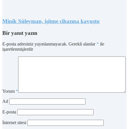
Minik Süleyman, işitme cihazına kavuştu
Bir yanıt yazın
E-posta adresiniz yayınlanmayacak.
Gerekli alanlar
*
ile
işaretlenmişlerdir
Yorum
*
Ad
E-posta
İnternet sitesi