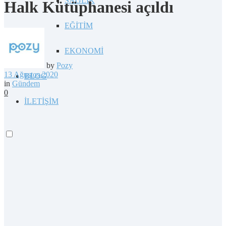
SAĞLIK
Halk Kütüphanesi açıldı
EĞİTİM
EKONOMİ
by
Pozy
13 Ağustos 2020
BLOG
in
Gündem
0
İLETİŞİM