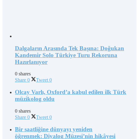
Dalgaların Arasında Tek Başına: Doğukan
Kandemir Solo Türkiye Turu Rekoruna
Hazırlanıyor
0 shares
Share
0
Tweet
0
Olcay Varlı, Oxford’a kabul edilen ilk Türk
müzikolog oldu
0 shares
Share
0
Tweet
0
Bir saatliğine dünyayı yeniden
öğrenmek: Diyalog Müzesi’nin hikâyesi