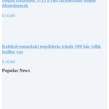
Doğuş Datathon, 9-13 Eylül tarihlerinde online
düzenlenecek
6 yıl ago
Koleksiyonundaki tespihlerin içinde 100 bin yıllık
fosiller var
8 yıl ago
Popular News