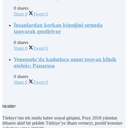
0 shares
Share
0
Tweet
0
İnsanlardan korkan köpeğini sırtında
taşıyarak gezdiriyor
0 shares
Share
0
Tweet
0
Venezuela’da kadınlara umut taşıyan klinik
otobüs: Panarosa
0 shares
Share
0
Tweet
0
NEDİR?
Türkiye’nin tek mutlu haber sosyal girişimi, Pozy 2018 yılından
itibaren aktif bir şekilde Türkiye’ye ilham vermeyi, pozitif konuları