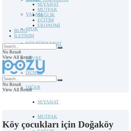
SEYAHAT
MUTFAK
YAŞAM
SAĞLIK
EĞİTİM
EKONOMİ
SPOR
BLOG
İLETİŞİM
KÜLTÜR/SANAT
No Result
View All Result
ÇEVRE
DÜNYA
No Result
DİĞER
View All Result
SEYAHAT
MUTFAK
Köy çocukları için Doğaköy