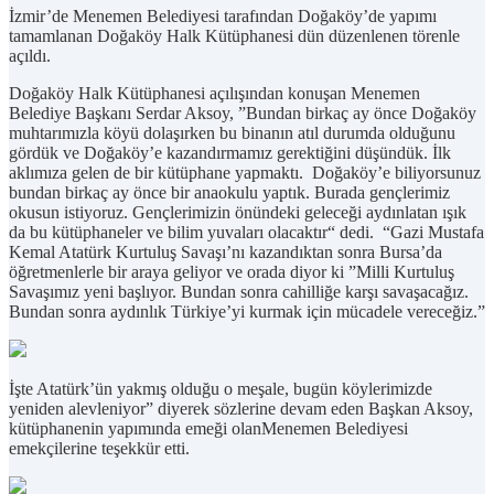
İzmir’de Menemen Belediyesi tarafından Doğaköy’de yapımı
tamamlanan Doğaköy Halk Kütüphanesi dün düzenlenen törenle
açıldı.
Doğaköy Halk Kütüphanesi açılışından konuşan Menemen
Belediye Başkanı Serdar Aksoy, ”Bundan birkaç ay önce Doğaköy
muhtarımızla köyü dolaşırken bu binanın atıl durumda olduğunu
gördük ve Doğaköy’e kazandırmamız gerektiğini düşündük. İlk
aklımıza gelen de bir kütüphane yapmaktı. Doğaköy’e biliyorsunuz
bundan birkaç ay önce bir anaokulu yaptık. Burada gençlerimiz
okusun istiyoruz. Gençlerimizin önündeki geleceği aydınlatan ışık
da bu kütüphaneler ve bilim yuvaları olacaktır“ dedi. “Gazi Mustafa
Kemal Atatürk Kurtuluş Savaşı’nı kazandıktan sonra Bursa’da
öğretmenlerle bir araya geliyor ve orada diyor ki ”Milli Kurtuluş
Savaşımız yeni başlıyor. Bundan sonra cahilliğe karşı savaşacağız.
Bundan sonra aydınlık Türkiye’yi kurmak için mücadele vereceğiz.”
İşte Atatürk’ün yakmış olduğu o meşale, bugün köylerimizde
yeniden alevleniyor” diyerek sözlerine devam eden Başkan Aksoy,
kütüphanenin yapımında emeği olanMenemen Belediyesi
emekçilerine teşekkür etti.