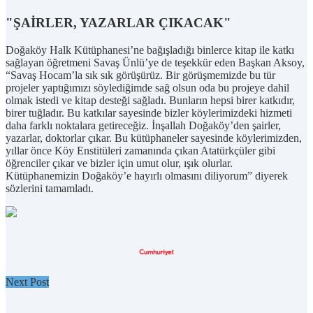
"ŞAİRLER, YAZARLAR ÇIKACAK"
Doğaköy Halk Kütüphanesi’ne bağışladığı binlerce kitap ile katkı
sağlayan öğretmeni Savaş Ünlü’ye de teşekkür eden Başkan Aksoy,
“Savaş Hocam’la sık sık görüşürüz. Bir görüşmemizde bu tür
projeler yaptığımızı söylediğimde sağ olsun oda bu projeye dahil
olmak istedi ve kitap desteği sağladı. Bunların hepsi birer katkıdır,
birer tuğladır. Bu katkılar sayesinde bizler köylerimizdeki hizmeti
daha farklı noktalara getireceğiz. İnşallah Doğaköy’den şairler,
yazarlar, doktorlar çıkar. Bu kütüphaneler sayesinde köylerimizden,
yıllar önce Köy Enstitüleri zamanında çıkan Atatürkçüler gibi
öğrenciler çıkar ve bizler için umut olur, ışık olurlar.
Kütüphanemizin Doğaköy’e hayırlı olmasını diliyorum” diyerek
sözlerini tamamladı.
Next Post