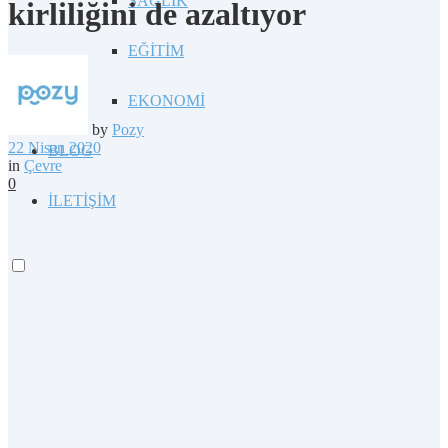
SAĞLIK
kirliliğini de azaltıyor
EĞİTİM
EKONOMİ
by
Pozy
22 Nisan 2020
BLOG
in
Çevre
0
İLETİŞİM