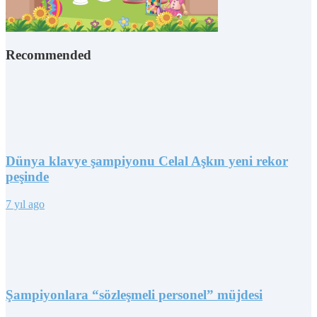
Recommended
Dünya klavye şampiyonu Celal Aşkın yeni rekor
peşinde
7 yıl ago
Şampiyonlara “sözleşmeli personel” müjdesi