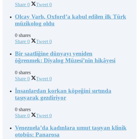
Share
0
Tweet
0
Olcay Varlı, Oxford’a kabul edilen ilk Türk
müzikolog oldu
0 shares
Share
0
Tweet
0
Bir saatliğine dünyayı yeniden
öğrenmek: Diyalog Müzesi’nin hikâyesi
0 shares
Share
0
Tweet
0
İnsanlardan korkan köpeğini sırtında
taşıyarak gezdiriyor
0 shares
Share
0
Tweet
0
Venezuela’da kadınlara umut taşıyan klinik
otobüs: Panarosa