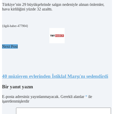
Türkiye’nin 29 büyükşehrinde salgın nedeniyle alınan önlemler,
hava kirliliğini yüzde 32 azalttı.
{ilgili-haber-477904}
Next Post
40 müzisyen evlerinden İstiklal Marşı'nı seslendirdi
Bir yanıt yazın
E-posta adresiniz yayınlanmayacak.
Gerekli alanlar
*
ile
işaretlenmişlerdir