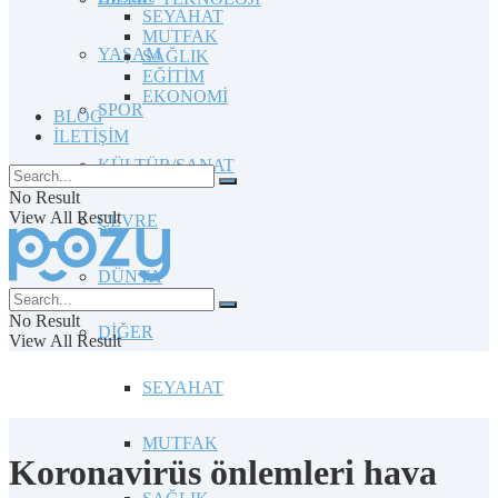
SEYAHAT
MUTFAK
YAŞAM
SAĞLIK
EĞİTİM
EKONOMİ
SPOR
BLOG
İLETİŞİM
KÜLTÜR/SANAT
No Result
View All Result
ÇEVRE
DÜNYA
No Result
DİĞER
View All Result
SEYAHAT
MUTFAK
Koronavirüs önlemleri hava