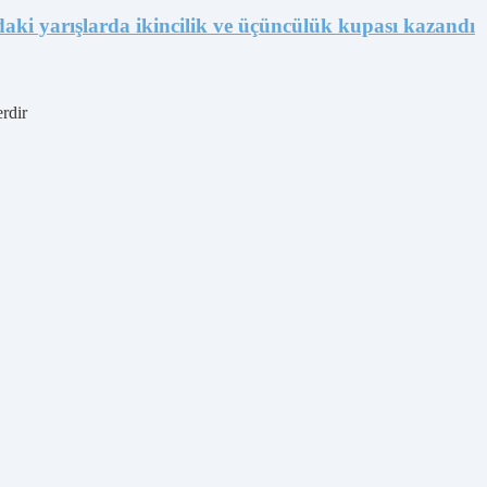
aki yarışlarda ikincilik ve üçüncülük kupası kazandı
erdir