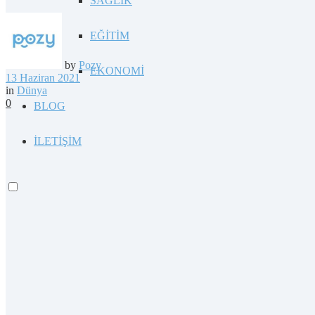
SAĞLIK
EĞİTİM
by
Pozy
EKONOMİ
13 Haziran 2021
in
Dünya
0
BLOG
İLETİŞİM