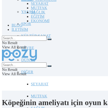
SEYAHAT
MUTFAK
YAŞAM
SAĞLIK
EĞİTİM
EKONOMİ
SPOR
BLOG
İLETİŞİM
KÜLTÜR/SANAT
No Result
View All Result
ÇEVRE
DÜNYA
No Result
DİĞER
View All Result
SEYAHAT
MUTFAK
Köpeğinin ameliyatı için oyun ka