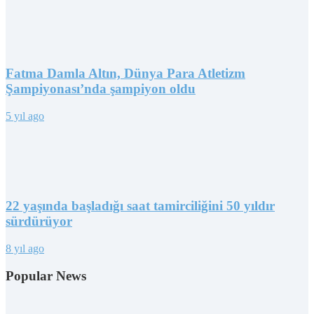
Fatma Damla Altın, Dünya Para Atletizm
Şampiyonası’nda şampiyon oldu
5 yıl ago
22 yaşında başladığı saat tamirciliğini 50 yıldır
sürdürüyor
8 yıl ago
Popular News