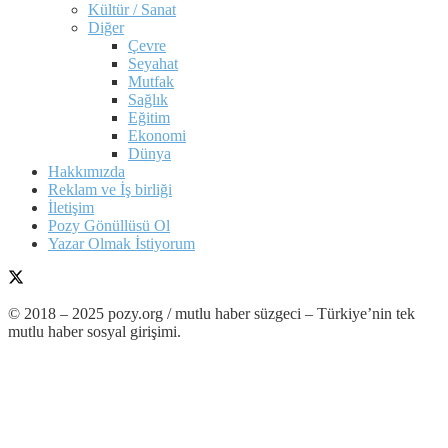
Kültür / Sanat
Diğer
Çevre
Seyahat
Mutfak
Sağlık
Eğitim
Ekonomi
Dünya
Hakkımızda
Reklam ve İş birliği
İletişim
Pozy Gönüllüsü Ol
Yazar Olmak İstiyorum
© 2018 – 2025 pozy.org / mutlu haber süzgeci – Türkiye’nin tek
mutlu haber sosyal girişimi.