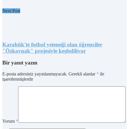
Next Post
Karabük'te futbol yeteneği olan öğrenciler
"Özkaynak" projesiyle keşfediliyor
Bir yanıt yazın
E-posta adresiniz yayınlanmayacak.
Gerekli alanlar
*
ile
işaretlenmişlerdir
Yorum
*