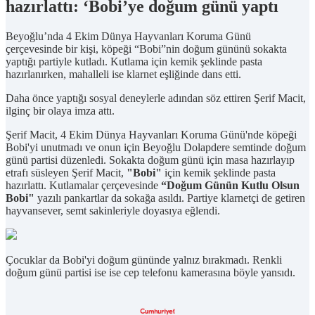
hazırlattı: ‘Bobi’ye doğum günü yaptı
Beyoğlu’nda 4 Ekim Dünya Hayvanları Koruma Günü
çerçevesinde bir kişi, köpeği “Bobi”nin doğum gününü sokakta
yaptığı partiyle kutladı. Kutlama için kemik şeklinde pasta
hazırlanırken, mahalleli ise klarnet eşliğinde dans etti.
Daha önce yaptığı sosyal deneylerle adından söz ettiren Şerif Macit,
ilginç bir olaya imza attı.
Şerif Macit, 4 Ekim Dünya Hayvanları Koruma Günü'nde köpeği
Bobi'yi unutmadı ve onun için Beyoğlu Dolapdere semtinde doğum
günü partisi düzenledi. Sokakta doğum günü için masa hazırlayıp
etrafı süsleyen Şerif Macit,
"Bobi"
için kemik şeklinde pasta
hazırlattı. Kutlamalar çerçevesinde
“Doğum Günün Kutlu Olsun
Bobi"
yazılı pankartlar da sokağa asıldı. Partiye klarnetçi de getiren
hayvansever, semt sakinleriyle doyasıya eğlendi.
Çocuklar da Bobi'yi doğum gününde yalnız bırakmadı. Renkli
doğum günü partisi ise ise cep telefonu kamerasına böyle yansıdı.