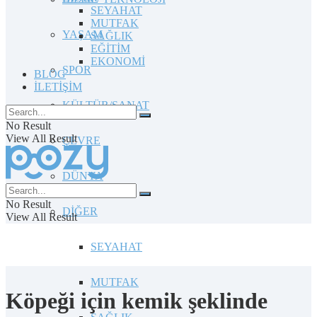
SEYAHAT
MUTFAK
YAŞAM
SAĞLIK
EĞİTİM
EKONOMİ
SPOR
BLOG
İLETİŞİM
KÜLTÜR/SANAT
No Result
View All Result
ÇEVRE
DÜNYA
No Result
DİĞER
View All Result
SEYAHAT
MUTFAK
Köpeği için kemik şeklinde