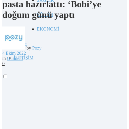
SAĞLIK
pasta hazırlattı: ‘Bobi’ye
doğum günü yaptı
EĞİTİM
EKONOMİ
BLOG
by
Pozy
4 Ekim 2022
İLETİŞİM
in
Gündem
0