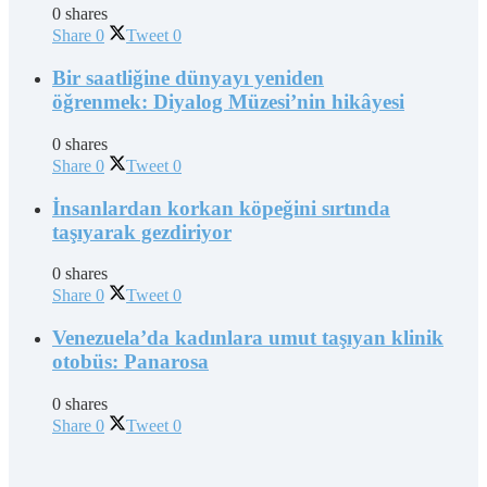
0 shares
Share
0
Tweet
0
Bir saatliğine dünyayı yeniden
öğrenmek: Diyalog Müzesi’nin hikâyesi
0 shares
Share
0
Tweet
0
İnsanlardan korkan köpeğini sırtında
taşıyarak gezdiriyor
0 shares
Share
0
Tweet
0
Venezuela’da kadınlara umut taşıyan klinik
otobüs: Panarosa
0 shares
Share
0
Tweet
0