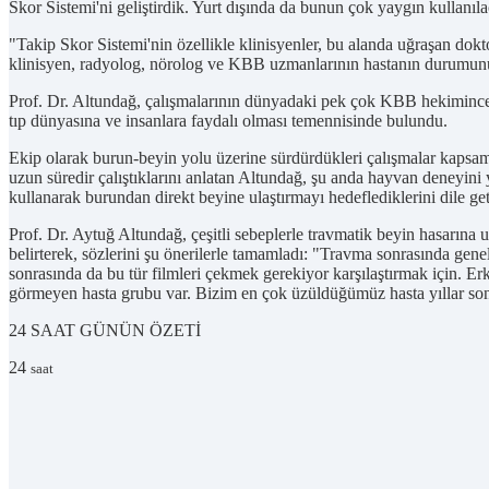
Skor Sistemi'ni geliştirdik. Yurt dışında da bunun çok yaygın kullanı
"Takip Skor Sistemi'nin özellikle klinisyenler, bu alanda uğraşan dokt
klinisyen, radyolog, nörolog ve KBB uzmanlarının hastanın durumunu b
Prof. Dr. Altundağ, çalışmalarının dünyadaki pek çok KBB hekimince 
tıp dünyasına ve insanlara faydalı olması temennisinde bulundu.
Ekip olarak burun-beyin yolu üzerine sürdürdükleri çalışmalar kapsam
uzun süredir çalıştıklarını anlatan Altundağ, şu anda hayvan deneyini y
kullanarak burundan direkt beyine ulaştırmayı hedeflediklerini dile get
Prof. Dr. Aytuğ Altundağ, çeşitli sebeplerle travmatik beyin hasarına 
belirterek, sözlerini şu önerilerle tamamladı: "Travma sonrasında gen
sonrasında da bu tür filmleri çekmek gerekiyor karşılaştırmak için. 
görmeyen hasta grubu var. Bizim en çok üzüldüğümüz hasta yıllar sonr
24 SAAT
GÜNÜN ÖZETİ
24
saat