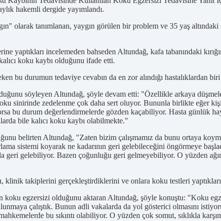
 Kaybının Tedavisinde Kullanılan Koku Egzersizi Tedavisine Yanıt İçi
aylık hakemli dergide yayımlandı.
ın" olarak tanımlanan, yaygın görülen bir problem ve 35 yaş altındaki sa
ne yaptıkları incelemeden bahseden Altundağ, kafa tabanındaki kırığın 
 kalıcı koku kaybı olduğunu ifade etti.
en bu durumun tedaviye cevabın da en zor alındığı hastalıklardan biri 
uğunu söyleyen Altundağ, şöyle devam etti: "Özellikle arkaya düşmele
koku sinirinde zedelenme çok daha sert oluyor. Bununla birlikte eğer ki
muyorsa bu durum değerlendirmelerde gözden kaçabiliyor. Hasta günlük
larda bile kalıcı koku kaybı olabilmekte."
unu belirten Altundağ, "Zaten bizim çalışmamız da bunu ortaya koymay
korlama sistemi koyarak ne kadarının geri gelebileceğini öngörmeye başl
a geri gelebiliyor. Bazen çoğunluğu geri gelmeyebiliyor. O yüzden ağır
klinik takiplerini gerçekleştirdiklerini ve onlara koku testleri yaptıkların
n koku egzersizi olduğunu aktaran Altundağ, şöyle konuştu: "Koku egzer
unmaya çalıştık. Bunun adli vakalarda da yol gösterici olmasını istiyoruz
hkemelerde bu sıkıntı olabiliyor. O yüzden çok somut, sıklıkla karşım