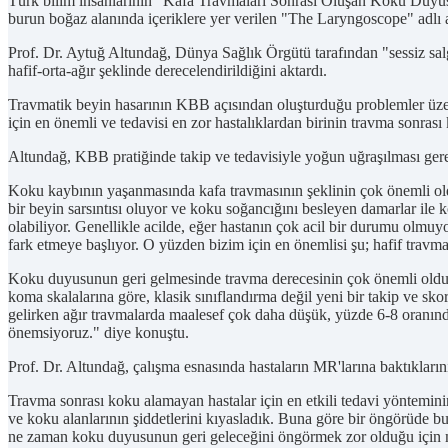
Türk bilim insanlarının "Kafa Travmaları Sonrası Oluşan Koku Duyusu
burun boğaz alanında içeriklere yer verilen "The Laryngoscope" adlı 
Prof. Dr. Aytuğ Altundağ, Dünya Sağlık Örgütü tarafından "sessiz salg
hafif-orta-ağır şeklinde derecelendirildiğini aktardı.
Travmatik beyin hasarının KBB açısından oluşturduğu problemler üzeri
için en önemli ve tedavisi en zor hastalıklardan birinin travma sonrası
Altundağ, KBB pratiğinde takip ve tedavisiyle yoğun uğraşılması gerek
Koku kaybının yaşanmasında kafa travmasının şeklinin çok önemli old
bir beyin sarsıntısı oluyor ve koku soğancığını besleyen damarlar ile 
olabiliyor. Genellikle acilde, eğer hastanın çok acil bir durumu ol
fark etmeye başlıyor. O yüzden bizim için en önemlisi şu; hafif travma
Koku duyusunun geri gelmesinde travma derecesinin çok önemli olduğ
koma skalalarına göre, klasik sınıflandırma değil yeni bir takip ve s
gelirken ağır travmalarda maalesef çok daha düşük, yüzde 6-8 oranınd
önemsiyoruz." diye konuştu.
Prof. Dr. Altundağ, çalışma esnasında hastaların MR'larına baktıklarını, 
Travma sonrası koku alamayan hastalar için en etkili tedavi yöntemini
ve koku alanlarının şiddetlerini kıyasladık. Buna göre bir öngörüde bul
ne zaman koku duyusunun geri geleceğini öngörmek zor olduğu için ma