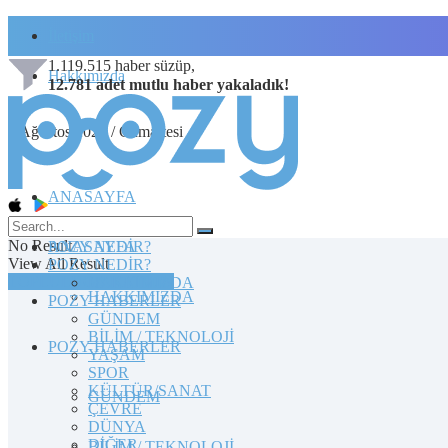
İletişim
1.119.515
haber süzüp,
Hakkımızda
12.781
adet
mutlu haber
yakaladık!
8 Ağustos 2026 / Cumartesi
ANASAYFA
No Result
POZY NEDİR?
ANASAYFA
View All Result
POZY NEDİR?
TOPLULUĞA KATILIN
HAKKIMIZDA
HAKKIMIZDA
POZY HABERLER
GÜNDEM
BİLİM / TEKNOLOJİ
POZY HABERLER
YAŞAM
SPOR
KÜLTÜR/SANAT
GÜNDEM
ÇEVRE
DÜNYA
DİĞER
BİLİM / TEKNOLOJİ