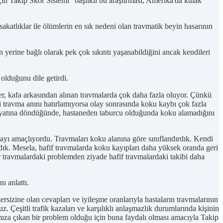
n Takip Skor Sistemi" başlıklı bu araştırması, Amerika'da kulak
katlıklar ile ölümlerin en sık nedeni olan travmatik beyin hasarının
yerine bağlı olarak pek çok sıkıntı yaşanabildiğini ancak kendileri
olduğunu dile getirdi.
r, kafa arkasından alınan travmalarda çok daha fazla oluyor. Çünkü
şi travma anını hatırlamıyorsa olay sonrasında koku kaybı çok fazla
 hayatına döndüğünde, hastaneden taburcu olduğunda koku alamadığını
ı amaçlıyordu. Travmaları koku alanına göre sınıflandırdık. Kendi
adık. Mesela, hafif travmalarda koku kayıpları daha yüksek oranda geri
 travmalardaki problemden ziyade hafif travmalardaki takibi daha
ı anlattı.
sizine olan cevapları ve iyileşme oranlarıyla hastaların travmalarının
. Çeşitli trafik kazaları ve karşılıklı anlaşmazlık durumlarında kişinin
ıza çıkan bir problem olduğu için buna faydalı olması amacıyla Takip