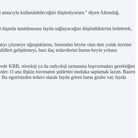
mesi amacıyla kullanılabileceğini düşünüyorum." diyen Altundağ,
ışında tanıtılmasına fayda sağlayacağını düşündüklerini belirterek,
ntıyı çözmeye uğraştıklarını, burundan beyne olan tüm yolak üzerine
ülleri geliştirmeyi, bazı ilaç tedavilerini burun-beyin yolunu
sürede KBB, nöroloji ya da radyoloji uzmanına başvurmaları gerektiğini
inler. O ana ilişkin travmanın şiddetini mutlaka saptamak lazım. Bazen
. Bu egzersizden tedavi olarak fayda gören hasta grubu var, fayda