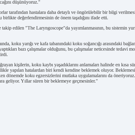
lacağını düşünüyoruz."
orlar tarafından hastalara daha detaylı ve öngörülebilir bir bilgi veril
irlikte değerlendirmesinin de önem taşıdığını ifade etti.
takip edilen "The Laryngoscope"da yayımlanmasının, bu sistemin yurt d
ında, koku yarığı ve kafa tabanındaki koku soğancığı arasındaki bağla
aptıkları bazı çalışmalar olduğunu, bu çalışmalar neticesinde tedavi mod
irdi.
uğrayan kişilerin, koku kaybı yaşadıklarını anlamaları halinde en kısa 
ellikle yapılan hatalardan biri kendi kendine beklemek oluyor. Beklemes
Erken dönemde koku egzersizlerini mutlaka uygulamalarını da öneriyoruz
a geliyor. Yıllar süren bir beklemeye geçmesinler."