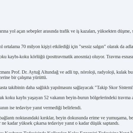
rına yol açan sebepler arasında trafik ve iş kazaları, yüksekten düşme, 
 ortalama 70 milyon kişiyi etkilediği için "sessiz salgın" olarak da adla
 koku kaybı-koku körlüğü (posttravmatik anosmia) oluyor. Travma esnası
ı Prof. Dr. Aytuğ Altundağ ve adli tıp, nöroloji, radyoloji, kulak bu
erine bir çalışma yürüttü.
ta takibinin daha sağlıklı yapılmasını sağlayacak "Takip Skor Sistemi"n
rak koku kaybı yaşayan 52 vakanın beyin-burun bölgelerindeki travma ala
ının ise tedaviye yanıt vermediği belirlendi.
bağlantı noktasındaki kırıklar, beyin dokusunda erime ve yumuşama, beyi
r ne kadar yüksek çıkarsa tedaviye yanıt o kadar düşük saptandı.