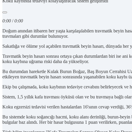
Koku kaybında tedaviyi kolaylaştıracak sistem geliştirildi
0:00
/
0:00
Doğum anından itibaren her yaşta karşılaşılabilen travmatik beyin hasa
travmaları gibi durumlar bulunuyor.
Sakatlığa ve ölüme yol açabilen travmatik beyin hasarı, dünyada her yıl
Travmatik beyin hasarı sonrası ortaya çıkan durumlardan biri ise ani
koku kaybına uğrama riski daha da yükseliyor.
Bu durumdan hareketle Kulak Burun Boğaz, Baş Boyun Cerrahisi Uzman
etkileyen travmatik beyin hasarı sonrasında yaşanabilen koku kaybı üz
Ekip bu çalışmada, koku kaybının tedaviye cevabını belirleyecek ve has
Sistem, 1,5 yıllık kafa travması öyküsü olan ve bu travmaya bağlı ola
Koku egzersizi tedavisi verilen hastalardan 16'sının cevap verdiği, 36's
Bu sistemde koku soğancığı hacmi, koku alanı derinliği, burun-beyin 
bulgular baz alındı. Her bir hasar bulgusuna 1 puan verilirken, puanla