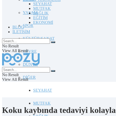
SEYAHAT
MUTFAK
YAŞAM
SAĞLIK
EĞİTİM
EKONOMİ
SPOR
BLOG
İLETİŞİM
KÜLTÜR/SANAT
No Result
View All Result
ÇEVRE
DÜNYA
No Result
DİĞER
View All Result
SEYAHAT
MUTFAK
Koku kaybında tedaviyi kolaylaşt