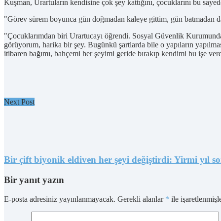
Kuşman, Urartuların kendisine çok şey kattığını, çocuklarını bu saye
"Görev sürem boyunca gün doğmadan kaleye gittim, gün batmadan da
"Çocuklarımdan biri Urartucayı öğrendi. Sosyal Güvenlik Kurumunda m
görüyorum, harika bir şey. Bugünkü şartlarda bile o yapıların yapılma
itibaren bağımı, bahçemi her şeyimi geride bırakıp kendimi bu işe ve
Next Post
Bir çift biyonik eldiven her şeyi değiştirdi: Yirmi yıl
Bir yanıt yazın
E-posta adresiniz yayınlanmayacak.
Gerekli alanlar
*
ile işaretlenmişl