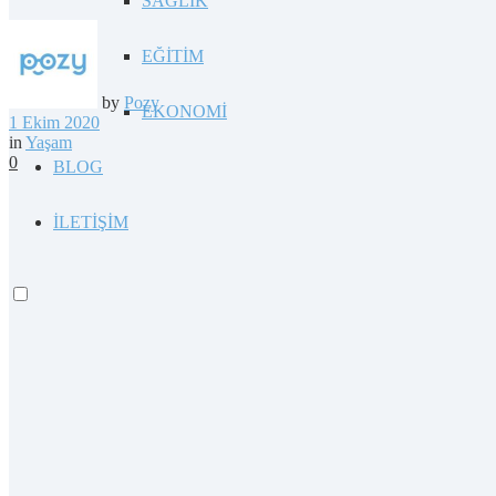
SAĞLIK
EĞİTİM
by
Pozy
EKONOMİ
1 Ekim 2020
in
Yaşam
0
BLOG
İLETİŞİM