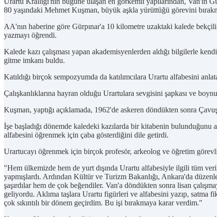
Urartu Krallığı'nın bugüne ulaşan en görkemli yapılarından, Van'ın G
80 yaşındaki Mehmet Kuşman, büyük aşkla yürüttüğü görevini bırakm
AA'nın haberine göre Gürpınar'a 10 kilometre uzaktaki kalede bekçil
yazmayı öğrendi.
Kalede kazı çalışması yapan akademisyenlerden aldığı bilgilerle kend
gitme imkanı buldu.
Katıldığı birçok sempozyumda da katılımcılara Urartu alfabesini anlatan
Çalışkanlıklarına hayran olduğu Urartulara sevgisini şapkası ve boyn
Kuşman, yaptığı açıklamada, 1962'de askeren döndükten sonra Çavuştep
İşe başladığı dönemde kaledeki kazılarda bir kitabenin bulunduğunu 
alfabesini öğrenmek için çaba gösterdiğini dile getirdi.
Urartucayı öğrenmek için birçok profesör, arkeolog ve öğretim görevlis
"Hem ülkemizde hem de yurt dışında Urartu alfabesiyle ilgili tüm ver
yapmışlardı. Ardından Kültür ve Turizm Bakanlığı, Ankara'da düzenl
şaşırdılar hem de çok beğendiler. Van'a döndükten sonra lisan çalış
geliyordu. Aklıma taşlara Urartu figürleri ve alfabesini yazıp, satm
çok sıkıntılı bir dönem geçirdim. Bu işi bırakmaya karar verdim."