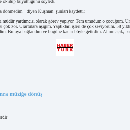
de okutup büyüttüğünü söyledi.
 dönmedim." diyen Kuşman, şunları kaydetti:
üdür yardımcısı olarak görev yapıyor. Tem umudum o çocuğum. Urartula
sı çok zor. Urartulara aşığım. Yaptıkları işleri de çok seviyorum. 58 yı
rdim. Buraya bağlandım ve bugüne kadar böyle getirdim. Alnım açık, baş
 sonra müziğe dönüş
erdir