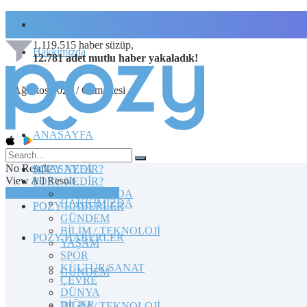
İletişim
1.119.515
haber süzüp,
Hakkımızda
12.781
adet
mutlu haber
yakaladık!
8 Ağustos 2026 / Cumartesi
ANASAYFA
No Result
POZY NEDİR?
ANASAYFA
View All Result
POZY NEDİR?
TOPLULUĞA KATILIN
HAKKIMIZDA
HAKKIMIZDA
POZY HABERLER
GÜNDEM
BİLİM / TEKNOLOJİ
POZY HABERLER
YAŞAM
SPOR
KÜLTÜR/SANAT
GÜNDEM
ÇEVRE
DÜNYA
DİĞER
BİLİM / TEKNOLOJİ