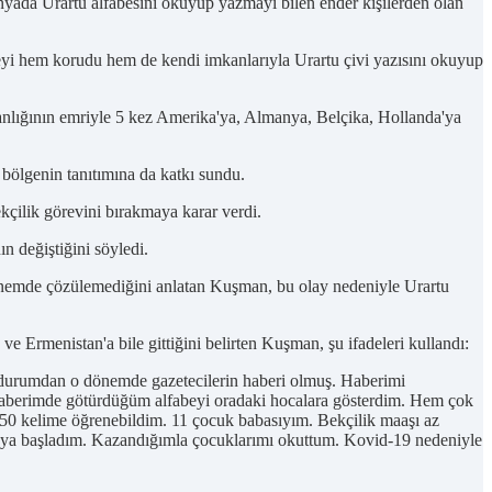
ünyada Urartu alfabesini okuyup yazmayı bilen ender kişilerden olan
eyi hem korudu hem de kendi imkanlarıyla Urartu çivi yazısını okuyup
kanlığının emriyle 5 kez Amerika'ya, Almanya, Belçika, Hollanda'ya
p bölgenin tanıtımına da katkı sundu.
çilik görevini bırakmaya karar verdi.
n değiştiğini söyledi.
dönemde çözülemediğini anlatan Kuşman, bu olay nedeniyle Urartu
e Ermenistan'a bile gittiğini belirten Kuşman, şu ifadeleri kullandı:
Bu durumdan o dönemde gazetecilerin haberi olmuş. Haberimi
raberimde götürdüğüm alfabeyi oradaki hocalara gösterdim. Hem çok
650 kelime öğrenebildim. 11 çocuk babasıyım. Bekçilik maaşı az
apmaya başladım. Kazandığımla çocuklarımı okuttum. Kovid-19 nedeniyle