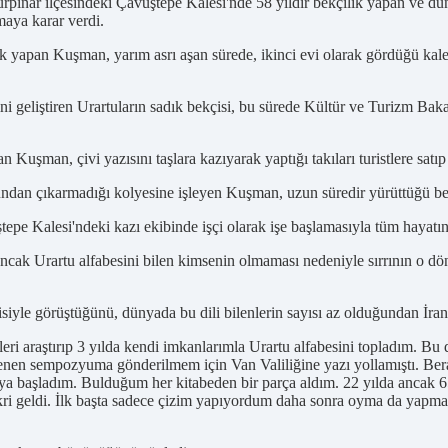
ürpınar ilçesindeki Çavuştepe Kalesi'nde 58 yıldır bekçilik yapan ve d
aya karar verdi.
ik yapan Kuşman, yarım asrı aşan sürede, ikinci evi olarak gördüğü kal
ini geliştiren Urartuların sadık bekçisi, bu sürede Kültür ve Turizm Ba
 Kuşman, çivi yazısını taşlara kazıyarak yaptığı takıları turistlere satı
undan çıkarmadığı kolyesine işleyen Kuşman, uzun süredir yürüttüğü bek
e Kalesi'ndeki kazı ekibinde işçi olarak işe başlamasıyla tüm hayatını
ancak Urartu alfabesini bilen kimsenin olmaması nedeniyle sırrının o 
iyle görüştüğünü, dünyada bu dili bilenlerin sayısı az olduğundan İran v
ileri araştırıp 3 yılda kendi imkanlarımla Urartu alfabesini topladım. 
enen sempozyuma gönderilmem için Van Valiliğine yazı yollamıştı. Be
maya başladım. Bulduğum her kitabeden bir parça aldım. 22 yılda ancak 
a fikri geldi. İlk başta sadece çizim yapıyordum daha sonra oyma da y