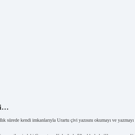
ti…
ıllık sürede kendi imkanlarıyla Urartu çivi yazısını okumayı ve yazma