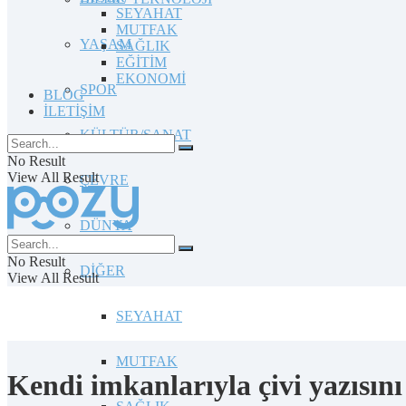
SEYAHAT
MUTFAK
YAŞAM
SAĞLIK
EĞİTİM
EKONOMİ
SPOR
BLOG
İLETİŞİM
KÜLTÜR/SANAT
No Result
View All Result
ÇEVRE
DÜNYA
No Result
DİĞER
View All Result
SEYAHAT
MUTFAK
Kendi imkanlarıyla çivi yazısın