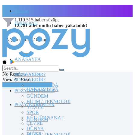
İletişim
1.119.515
haber süzüp,
Hakkımızda
12.781
adet
mutlu haber
yakaladık!
9 Ağustos 2026 / Pazar
ANASAYFA
No Result
POZY NEDİR?
ANASAYFA
View All Result
POZY NEDİR?
TOPLULUĞA KATILIN
HAKKIMIZDA
HAKKIMIZDA
POZY HABERLER
GÜNDEM
BİLİM / TEKNOLOJİ
POZY HABERLER
YAŞAM
SPOR
KÜLTÜR/SANAT
GÜNDEM
ÇEVRE
DÜNYA
DİĞER
BİLİM / TEKNOLOJİ