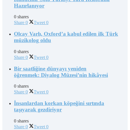
Hazırlanıyor
0 shares
Share
0
Tweet
0
Olcay Varlı, Oxford’a kabul edilen ilk Türk
müzikolog oldu
0 shares
Share
0
Tweet
0
Bir saatliğine dünyayı yeniden
öğrenmek: Diyalog Müzesi’nin hikâyesi
0 shares
Share
0
Tweet
0
İnsanlardan korkan köpeğini sırtında
taşıyarak gezdiriyor
0 shares
Share
0
Tweet
0