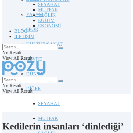
SEYAHAT
MUTFAK
YAŞAM
SAĞLIK
EĞİTİM
EKONOMİ
SPOR
BLOG
İLETİŞİM
KÜLTÜR/SANAT
No Result
View All Result
ÇEVRE
DÜNYA
No Result
DİĞER
View All Result
SEYAHAT
MUTFAK
Kedilerin insanları ‘dinlediği’