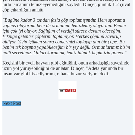
türlü tamamını temizleyemediğini söyledi. Dinçer, günlük 1-2 çuval
çöp çıkardığını anlattı.
"Bugüne kadar 3 tondan fazla çöp toplamışımdır. Hem sporumu
yapmış oluyorum hem de ormanımı temizlemiş oluyorum. Benim
için çok iyi oluyor. Sağlığım el verdiği sürece devam edeceğim.
Pikniğe gelenler çöplerini toplamıyor. Herkes çöpünü savurup
gidiyor. Yiyip içtikten sonra çöplerinizi toplayıp atın bir çöpe. Bu
benim tek başıma yapabileceğim bir şey değil. Ormanlarımız bizim
milli servetimiz. Onları korumak, temiz tutmak hepimizin görevi."
Keçisini bir evcil hayvan gibi eğittiğini, onun arkadaşlığı sayesinde
uzun yol yürüyebildiğini de anlatan Dinçer, "Adeta yanımda bir
insan var gibi hissediyorum, o bana huzur veriyor" dedi.
Next Post