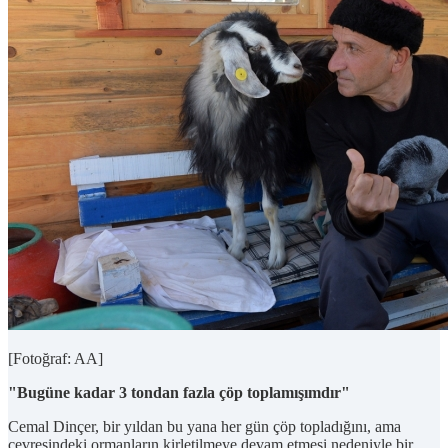
[Fotoğraf: AA]
"Bugüne kadar 3 tondan fazla çöp toplamışımdır"
Cemal Dinçer, bir yıldan bu yana her gün çöp topladığını, ama
çevresindeki ormanların kirletilmeye devam etmesi nedeniyle bir