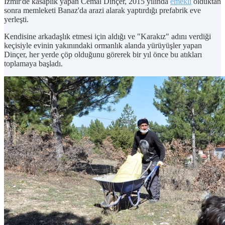
İzmir'de kasaplık yapan Cemal Dinçer, 2015 yılında
emekli
olduktan
sonra memleketi Banaz'da arazi alarak yaptırdığı prefabrik eve
yerleşti.
Kendisine arkadaşlık etmesi için aldığı ve "Karakız" adını verdiği
keçisiyle evinin yakınındaki ormanlık alanda yürüyüşler yapan
Dinçer, her yerde çöp olduğunu görerek bir yıl önce bu atıkları
toplamaya başladı.