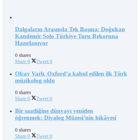
Dalgaların Arasında Tek Başına: Doğukan
Kandemir Solo Türkiye Turu Rekoruna
Hazırlanıyor
0 shares
Share
0
Tweet
0
Olcay Varlı, Oxford’a kabul edilen ilk Türk
müzikolog oldu
0 shares
Share
0
Tweet
0
Bir saatliğine dünyayı yeniden
öğrenmek: Diyalog Müzesi’nin hikâyesi
0 shares
Share
0
Tweet
0