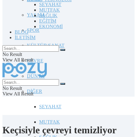
SEYAHAT
MUTFAK
YAŞAM
SAĞLIK
EĞİTİM
EKONOMİ
SPOR
BLOG
İLETİŞİM
KÜLTÜR/SANAT
No Result
View All Result
ÇEVRE
DÜNYA
No Result
DİĞER
View All Result
SEYAHAT
MUTFAK
Keçisiyle çevreyi temizliyor