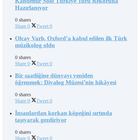
Kandemir Solo Türkiye Turu Rekoruna
Hazırlanıyor
0 shares
Share
0
Tweet
0
Olcay Varlı, Oxford’a kabul edilen ilk Türk
müzikolog oldu
0 shares
Share
0
Tweet
0
Bir saatliğine dünyayı yeniden
öğrenmek: Diyalog Müzesi’nin hikâyesi
0 shares
Share
0
Tweet
0
İnsanlardan korkan köpeğini sırtında
taşıyarak gezdiriyor
0 shares
Share
0
Tweet
0