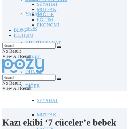
SEYAHAT
MUTFAK
YAŞAM
SAĞLIK
EĞİTİM
EKONOMİ
SPOR
BLOG
İLETİŞİM
KÜLTÜR/SANAT
No Result
View All Result
ÇEVRE
DÜNYA
No Result
DİĞER
View All Result
SEYAHAT
MUTFAK
Kazı ekibi ‘7 cüceler’e bebek