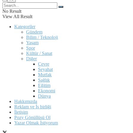
No Result
View All Result
Kategoriler
Gündem
Bilim / Teknoloji
Yaşam
Spor
Kültür / Sanat
Diğer
Çevre
Seyahat
Mutfak
Sağlık
Eğitim
Ekonomi
Dünya
Hakkımızda
Reklam ve İş birliği
İletişim
Pozy Gönüllüsü Ol
Yazar Olmak İstiyorum