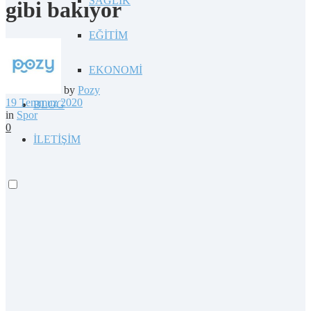
SAĞLIK
gibi bakıyor
EĞİTİM
EKONOMİ
by
Pozy
19 Temmuz 2020
BLOG
in
Spor
0
İLETİŞİM