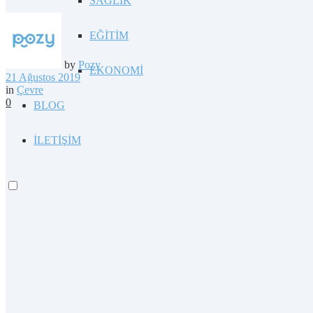
SAĞLIK
EĞİTİM
by
Pozy
EKONOMİ
21 Ağustos 2019
in
Çevre
0
BLOG
İLETİŞİM