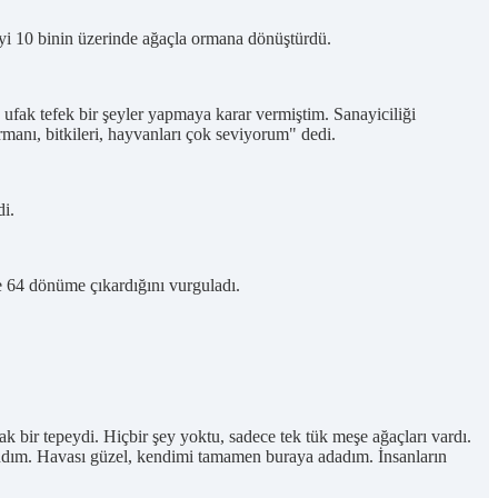
iyi 10 binin üzerinde ağaçla ormana dönüştürdü.
 ufak tefek bir şeyler yapmaya karar vermiştim. Sanayiciliği
anı, bitkileri, hayvanları çok seviyorum" dedi.
di.
de 64 dönüme çıkardığını vurguladı.
k bir tepeydi. Hiçbir şey yoktu, sadece tek tük meşe ağaçları vardı.
landım. Havası güzel, kendimi tamamen buraya adadım. İnsanların