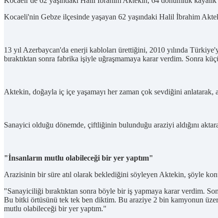
Kocaeli’de 62 yaşındaki Halil İbrahim Aktekin, 64 dönümlük kayalık a
Kocaeli'nin Gebze ilçesinde yaşayan 62 yaşındaki Halil İbrahim Akteki
13 yıl Azerbaycan'da enerji kabloları ürettiğini, 2010 yılında Türkiye
bıraktıktan sonra fabrika işiyle uğraşmamaya karar verdim. Sonra küç
Aktekin, doğayla iç içe yaşamayı her zaman çok sevdiğini anlatarak, a
Sanayici olduğu dönemde, çiftliğinin bulunduğu araziyi aldığını aktar
"İnsanların mutlu olabileceği bir yer yaptım"
Arazisinin bir süre atıl olarak beklediğini söyleyen Aktekin, şöyle kon
"Sanayiciliği bıraktıktan sonra böyle bir iş yapmaya karar verdim. Son
Bu bitki örtüsünü tek tek ben diktim. Bu araziye 2 bin kamyonun üzer
mutlu olabileceği bir yer yaptım."