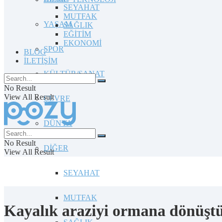
SEYAHAT
MUTFAK
YAŞAM
SAĞLIK
EĞİTİM
EKONOMİ
SPOR
BLOG
İLETİŞİM
KÜLTÜR/SANAT
No Result
View All Result
ÇEVRE
DÜNYA
No Result
DİĞER
View All Result
SEYAHAT
MUTFAK
Kayalık araziyi ormana dönüşt