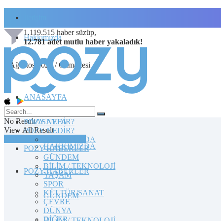
İletişim
1.119.515
haber süzüp,
Hakkımızda
12.781
adet
mutlu haber
yakaladık!
8 Ağustos 2026 / Cumartesi
ANASAYFA
No Result
POZY NEDİR?
ANASAYFA
View All Result
POZY NEDİR?
TOPLULUĞA KATILIN
HAKKIMIZDA
HAKKIMIZDA
POZY HABERLER
GÜNDEM
BİLİM / TEKNOLOJİ
POZY HABERLER
YAŞAM
SPOR
KÜLTÜR/SANAT
GÜNDEM
ÇEVRE
DÜNYA
DİĞER
BİLİM / TEKNOLOJİ