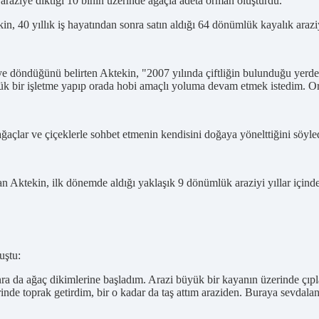
raziye diktiği 10 binin üzerinde ağaçla adeta orman oluşturdu.
n, 40 yıllık iş hayatından sonra satın aldığı 64 dönümlük kayalık araz
'ye döndüğünü belirten Aktekin, "2007 yılında çiftliğin bulunduğu yerde
ük bir işletme yapıp orada hobi amaçlı yoluma devam etmek istedim. Orm
ğaçlar ve çiçeklerle sohbet etmenin kendisini doğaya yönelttiğini söyle
an Aktekin, ilk dönemde aldığı yaklaşık 9 dönümlük araziyi yıllar için
uştu:
ra da ağaç dikimlerine başladım. Arazi büyük bir kayanın üzerinde çıpla
inde toprak getirdim, bir o kadar da taş attım araziden. Buraya sevda