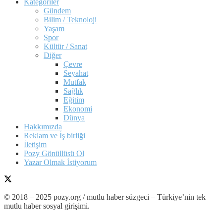
Kategoriler
Gündem
Bilim / Teknoloji
Yaşam
Spor
Kültür / Sanat
Diğer
Çevre
Seyahat
Mutfak
Sağlık
Eğitim
Ekonomi
Dünya
Hakkımızda
Reklam ve İş birliği
İletişim
Pozy Gönüllüsü Ol
Yazar Olmak İstiyorum
© 2018 – 2025 pozy.org / mutlu haber süzgeci – Türkiye’nin tek
mutlu haber sosyal girişimi.