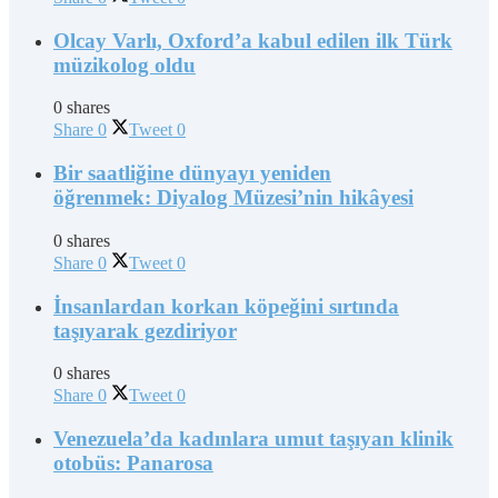
Olcay Varlı, Oxford’a kabul edilen ilk Türk
müzikolog oldu
0 shares
Share
0
Tweet
0
Bir saatliğine dünyayı yeniden
öğrenmek: Diyalog Müzesi’nin hikâyesi
0 shares
Share
0
Tweet
0
İnsanlardan korkan köpeğini sırtında
taşıyarak gezdiriyor
0 shares
Share
0
Tweet
0
Venezuela’da kadınlara umut taşıyan klinik
otobüs: Panarosa