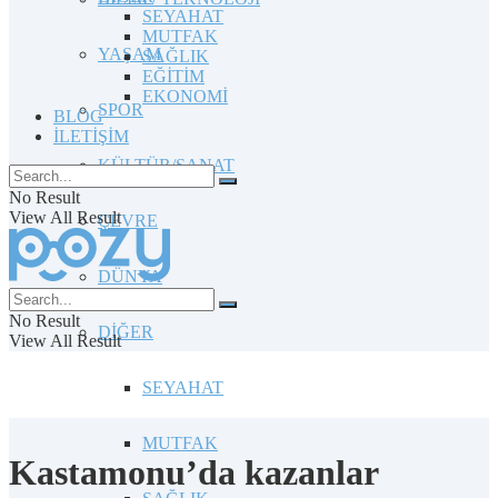
SEYAHAT
MUTFAK
YAŞAM
SAĞLIK
EĞİTİM
EKONOMİ
SPOR
BLOG
İLETİŞİM
KÜLTÜR/SANAT
No Result
View All Result
ÇEVRE
DÜNYA
No Result
DİĞER
View All Result
SEYAHAT
MUTFAK
Kastamonu’da kazanlar