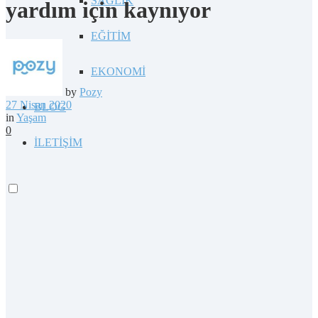
SAĞLIK
yardım için kaynıyor
EĞİTİM
EKONOMİ
by
Pozy
27 Nisan 2020
BLOG
in
Yaşam
0
İLETİŞİM