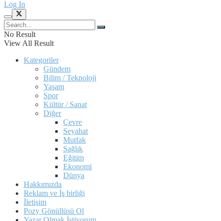
Log In
No Result
View All Result
Kategoriler
Gündem
Bilim / Teknoloji
Yaşam
Spor
Kültür / Sanat
Diğer
Çevre
Seyahat
Mutfak
Sağlık
Eğitim
Ekonomi
Dünya
Hakkımızda
Reklam ve İş birliği
İletişim
Pozy Gönüllüsü Ol
Yazar Olmak İstiyorum