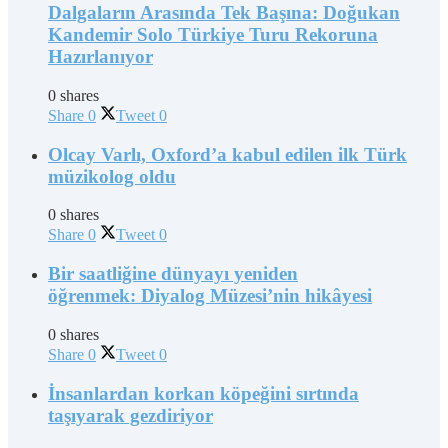
Dalgaların Arasında Tek Başına: Doğukan
Kandemir Solo Türkiye Turu Rekoruna
Hazırlanıyor
0 shares
Share
0
Tweet
0
Olcay Varlı, Oxford’a kabul edilen ilk Türk
müzikolog oldu
0 shares
Share
0
Tweet
0
Bir saatliğine dünyayı yeniden
öğrenmek: Diyalog Müzesi’nin hikâyesi
0 shares
Share
0
Tweet
0
İnsanlardan korkan köpeğini sırtında
taşıyarak gezdiriyor