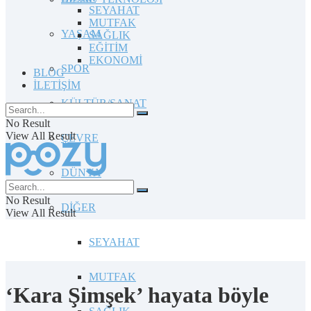
SEYAHAT
MUTFAK
YAŞAM
SAĞLIK
EĞİTİM
EKONOMİ
SPOR
BLOG
İLETİŞİM
KÜLTÜR/SANAT
No Result
View All Result
ÇEVRE
DÜNYA
No Result
DİĞER
View All Result
SEYAHAT
MUTFAK
‘Kara Şimşek’ hayata böyle