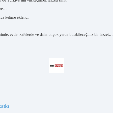
 de Türkiye’nin vazgeçilmez lezzeti simit.
lere…
rca kelime eklendi.
inde, evde, kafelerde ve daha birçok yerde bulabileceğiniz bir lezzet… S
katkı