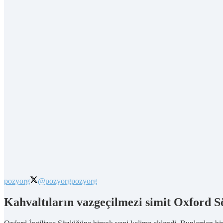
pozyorg
@pozyorg
pozyorg
Kahvaltıların vazgeçilmezi simit Oxford S