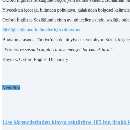
Oxford İngilizce Sözlüğüne birçok yeni kelime eklendi. Bunlardan biri
Yiyecekten içeceğe, bilimden politikaya, galaksiden bölgesel kelime
Oxford İngilizce Sözlüğünün ekim ayı güncellemesinde, sözlüğe onla
Sözlüğe eklenen kelimeler için tıklayınız
Bunların arasında Türkiye'den de bir yiyecek yer alıyor. Sokak köşeler
"Pekmez ve susamla kaplı, Türkiye menşeli bir ekmek türü."
Kaynak: Oxford English Dictionary
Next Post
Lise öğrencilerinden kimya sektörüne 185 bin liralık 