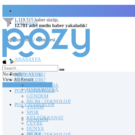
İletişim
1.119.515
haber süzüp,
Hakkımızda
12.781
adet
mutlu haber
yakaladık!
8 Ağustos 2026 / Cumartesi
ANASAYFA
No Result
POZY NEDİR?
ANASAYFA
View All Result
POZY NEDİR?
TOPLULUĞA KATILIN
HAKKIMIZDA
HAKKIMIZDA
POZY HABERLER
GÜNDEM
BİLİM / TEKNOLOJİ
POZY HABERLER
YAŞAM
SPOR
KÜLTÜR/SANAT
GÜNDEM
ÇEVRE
DÜNYA
DİĞER
BİLİM / TEKNOLOJİ