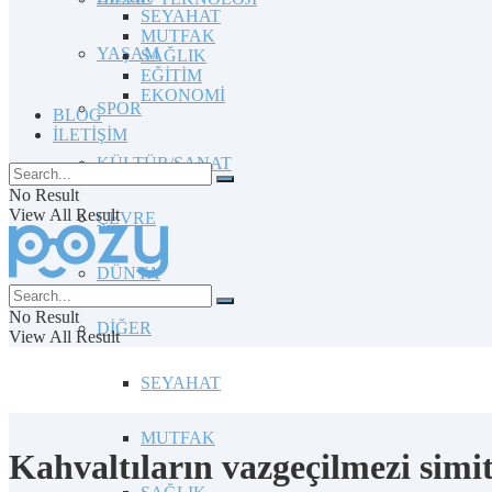
SEYAHAT
MUTFAK
YAŞAM
SAĞLIK
EĞİTİM
EKONOMİ
SPOR
BLOG
İLETİŞİM
KÜLTÜR/SANAT
No Result
View All Result
ÇEVRE
DÜNYA
No Result
DİĞER
View All Result
SEYAHAT
MUTFAK
Kahvaltıların vazgeçilmezi simi