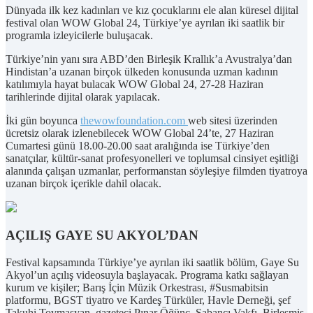
Dünyada ilk kez kadınları ve kız çocuklarını ele alan küresel dijital
festival olan WOW Global 24, Türkiye’ye ayrılan iki saatlik bir
programla izleyicilerle buluşacak.
Türkiye’nin yanı sıra ABD’den Birleşik Krallık’a Avustralya’dan
Hindistan’a uzanan birçok ülkeden konusunda uzman kadının
katılımıyla hayat bulacak WOW Global 24, 27-28
Haziran
tarihlerinde dijital olarak yapılacak.
İki gün boyunca
thewowfoundation.com
web sitesi üzerinden
ücretsiz olarak izlenebilecek WOW Global 24’te, 27 Haziran
Cumartesi günü 18.00-20.00 saat aralığında ise Türkiye’den
sanatçılar, kültür-sanat profesyonelleri ve toplumsal cinsiyet eşitliği
alanında çalışan uzmanlar, performanstan söyleşiye filmden tiyatroya
uzanan birçok içerikle dahil olacak.
AÇILIŞ GAYE SU AKYOL’DAN
Festival kapsamında Türkiye’ye ayrılan iki saatlik bölüm, Gaye Su
Akyol’un açılış videosuyla başlayacak. Programa katkı sağlayan
kurum ve kişiler; Barış İçin Müzik Orkestrası, #Susmabitsin
platformu, BGST tiyatro ve Kardeş Türküler, Havle Derneği, şef
Takuhi Tovmasyan, gazeteci Pınar Öğünç, Sabancı Vakfı, Birleşmiş