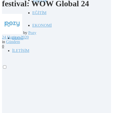
SAĞLIK
festival: WOW Global 24
EĞİTİM
EKONOMİ
by
Pozy
24 Haziran 2020
BLOG
in
Gündem
0
İLETİŞİM