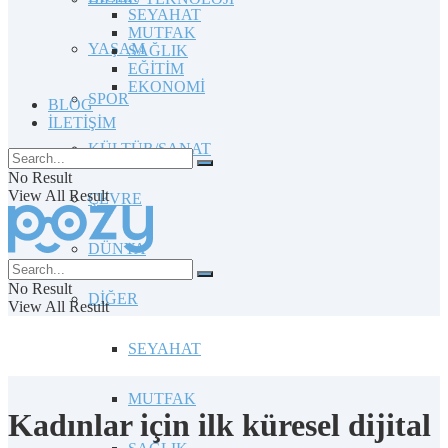
SEYAHAT
MUTFAK
YAŞAM
SAĞLIK
EĞİTİM
EKONOMİ
SPOR
BLOG
İLETİŞİM
KÜLTÜR/SANAT
No Result
View All Result
ÇEVRE
DÜNYA
No Result
DİĞER
View All Result
SEYAHAT
MUTFAK
Kadınlar için ilk küresel dijital