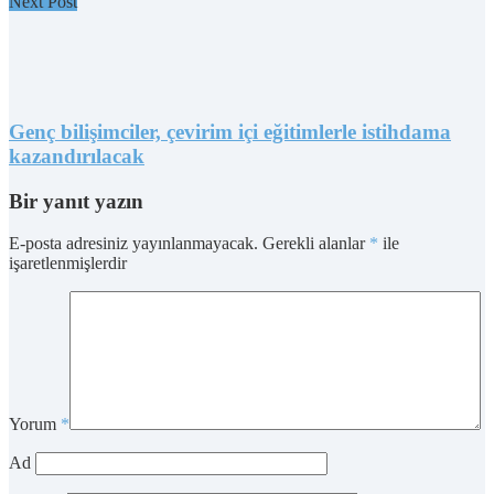
Next Post
Genç bilişimciler, çevirim içi eğitimlerle istihdama
kazandırılacak
Bir yanıt yazın
E-posta adresiniz yayınlanmayacak.
Gerekli alanlar
*
ile
işaretlenmişlerdir
Yorum
*
Ad