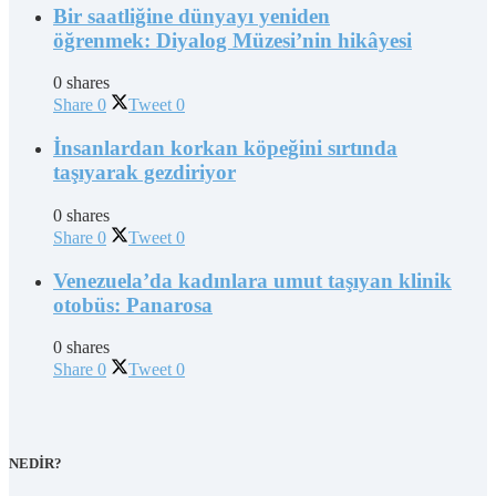
Bir saatliğine dünyayı yeniden
öğrenmek: Diyalog Müzesi’nin hikâyesi
0 shares
Share
0
Tweet
0
İnsanlardan korkan köpeğini sırtında
taşıyarak gezdiriyor
0 shares
Share
0
Tweet
0
Venezuela’da kadınlara umut taşıyan klinik
otobüs: Panarosa
0 shares
Share
0
Tweet
0
NEDİR?