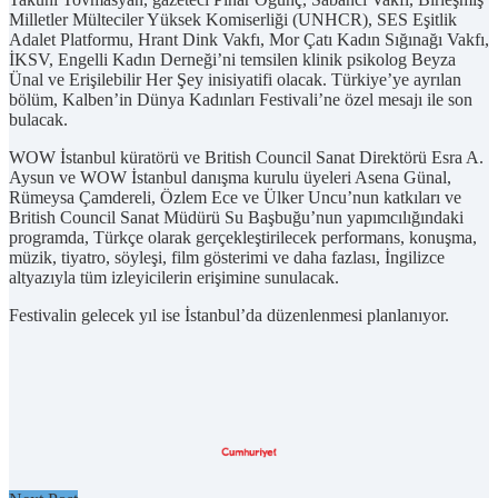
Milletler Mülteciler Yüksek Komiserliği (UNHCR), SES Eşitlik
Adalet Platformu, Hrant Dink Vakfı, Mor Çatı Kadın Sığınağı Vakfı,
İKSV, Engelli Kadın Derneği’ni temsilen klinik psikolog Beyza
Ünal ve Erişilebilir Her Şey inisiyatifi olacak. Türkiye’ye ayrılan
bölüm, Kalben’in Dünya Kadınları Festivali’ne özel mesajı ile son
bulacak.
WOW İstanbul küratörü ve British Council Sanat Direktörü Esra A.
Aysun ve WOW İstanbul danışma kurulu üyeleri Asena Günal,
Rümeysa Çamdereli, Özlem Ece ve Ülker Uncu’nun katkıları ve
British Council Sanat Müdürü Su Başbuğu’nun yapımcılığındaki
programda, Türkçe olarak gerçekleştirilecek performans, konuşma,
müzik, tiyatro, söyleşi, film gösterimi ve daha fazlası, İngilizce
altyazıyla tüm izleyicilerin erişimine sunulacak.
Festivalin gelecek yıl ise İstanbul’da düzenlenmesi planlanıyor.