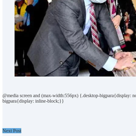
@media screen and (max-width:556px) {.desktop-bigpara{display: no
bigpara{display: inline-block;}}
Next Post