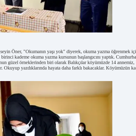
üseyin Öner, "Okumanın yaşı yok" diyerek, okuma yazma öğrenmek için ku
birinci kademe okuma yazma kursunun başlangıcını yaptık. Cumhurbaş
n güzel örneklerinden biri olarak Balıkçılar köyümüzde 14 annemiz, 14
. Okuyup yazdıklarında hayata daha farklı bakacaklar. Köyümüzün kadın