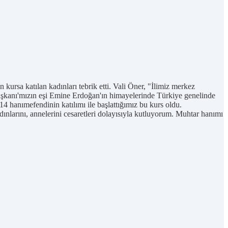
rsa katılan kadınları tebrik etti. Vali Öner, "İlimiz merkez
kanı'mızın eşi Emine Erdoğan'ın himayelerinde Türkiye genelinde
 hanımefendinin katılımı ile başlattığımız bu kurs oldu.
larını, annelerini cesaretleri dolayısıyla kutluyorum. Muhtar hanımı