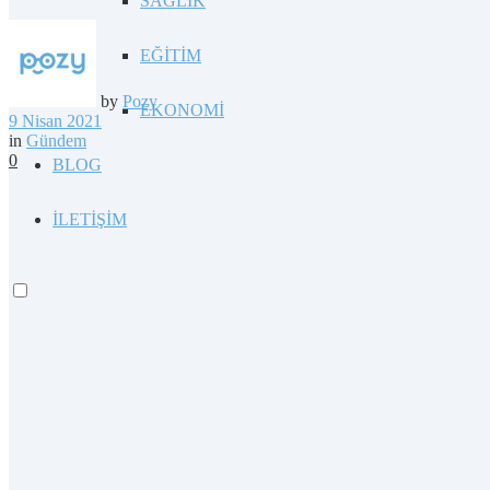
SAĞLIK
EĞİTİM
by
Pozy
EKONOMİ
9 Nisan 2021
in
Gündem
0
BLOG
İLETİŞİM