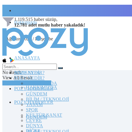
İletişim
1.119.515
haber süzüp,
Hakkımızda
12.781
adet
mutlu haber
yakaladık!
6 Ağustos 2026 / Perşembe
ANASAYFA
No Result
POZY NEDİR?
ANASAYFA
View All Result
POZY NEDİR?
TOPLULUĞA KATILIN
HAKKIMIZDA
HAKKIMIZDA
POZY HABERLER
GÜNDEM
BİLİM / TEKNOLOJİ
POZY HABERLER
YAŞAM
SPOR
KÜLTÜR/SANAT
GÜNDEM
ÇEVRE
DÜNYA
DİĞER
BİLİM / TEKNOLOJİ