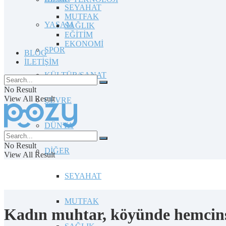
SEYAHAT
MUTFAK
YAŞAM
SAĞLIK
EĞİTİM
EKONOMİ
SPOR
BLOG
İLETİŞİM
KÜLTÜR/SANAT
No Result
View All Result
ÇEVRE
DÜNYA
No Result
DİĞER
View All Result
SEYAHAT
MUTFAK
Kadın muhtar, köyünde hemcins