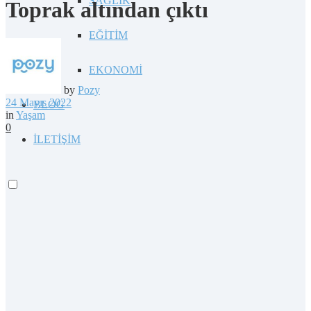
SAĞLIK
Toprak altından çıktı
EĞİTİM
EKONOMİ
by
Pozy
24 Mayıs 2022
BLOG
in
Yaşam
0
İLETİŞİM