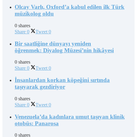
Olcay Varlı, Oxford’a kabul edilen ilk Türk
müzikolog oldu
0 shares
Share
0
Tweet
0
Bir saatliğine dünyayı yeniden
öğrenmek: Diyalog Müzesi’nin hikâyesi
0 shares
Share
0
Tweet
0
İnsanlardan korkan köpeğini sırtında
taşıyarak gezdiriyor
0 shares
Share
0
Tweet
0
Venezuela’da kadınlara umut taşıyan klinik
otobüs: Panarosa
0 shares