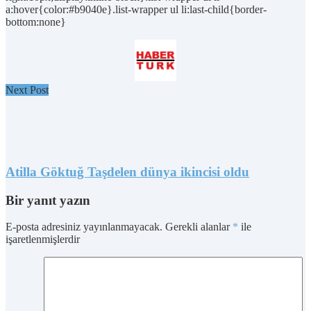
a:hover{color:#b9040e}.list-wrapper ul li:last-child{border-
bottom:none}
Next Post
Atilla Göktuğ Taşdelen dünya ikincisi oldu
Bir yanıt yazın
E-posta adresiniz yayınlanmayacak.
Gerekli alanlar
*
ile
işaretlenmişlerdir