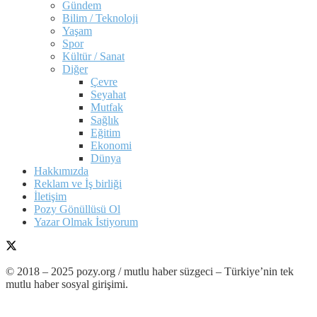
Gündem
Bilim / Teknoloji
Yaşam
Spor
Kültür / Sanat
Diğer
Çevre
Seyahat
Mutfak
Sağlık
Eğitim
Ekonomi
Dünya
Hakkımızda
Reklam ve İş birliği
İletişim
Pozy Gönüllüsü Ol
Yazar Olmak İstiyorum
© 2018 – 2025 pozy.org / mutlu haber süzgeci – Türkiye’nin tek
mutlu haber sosyal girişimi.