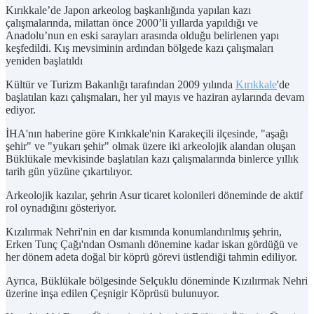
Kırıkkale’de Japon arkeolog başkanlığında yapılan kazı
çalışmalarında, milattan önce 2000’li yıllarda yapıldığı ve
Anadolu’nun en eski sarayları arasında olduğu belirlenen yapı
keşfedildi. Kış mevsiminin ardından bölgede kazı çalışmaları
yeniden başlatıldı
Kültür ve Turizm Bakanlığı tarafından 2009 yılında
Kırıkkale
'de
başlatılan kazı çalışmaları, her yıl mayıs ve haziran aylarında devam
ediyor.
İHA'nın haberine göre Kırıkkale'nin Karakeçili ilçesinde, "aşağı
şehir" ve "yukarı şehir" olmak üzere iki arkeolojik alandan oluşan
Büklükale mevkisinde başlatılan kazı çalışmalarında binlerce yıllık
tarih gün yüzüne çıkartılıyor.
Arkeolojik kazılar, şehrin Asur ticaret kolonileri döneminde de aktif
rol oynadığını gösteriyor.
Kızılırmak Nehri'nin en dar kısmında konumlandırılmış şehrin,
Erken Tunç Çağı'ndan Osmanlı dönemine kadar iskan gördüğü ve
her dönem adeta doğal bir köprü görevi üstlendiği tahmin ediliyor.
Ayrıca, Büklükale bölgesinde Selçuklu döneminde Kızılırmak Nehri
üzerine inşa edilen Çeşnigir Köprüsü bulunuyor.