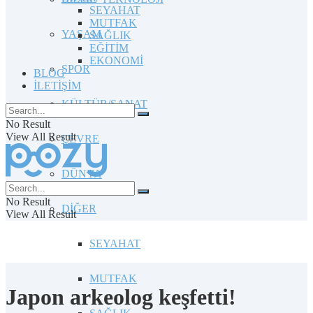
SEYAHAT
MUTFAK
YAŞAM
SAĞLIK
EĞİTİM
EKONOMİ
SPOR
BLOG
İLETİŞİM
KÜLTÜR/SANAT
No Result
View All Result
ÇEVRE
DÜNYA
No Result
DİĞER
View All Result
SEYAHAT
MUTFAK
Japon arkeolog keşfetti!