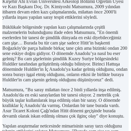
Kırşehir Ahi Evran Üniversitesi Arkeoloji Bölümü Öğretim Üyesi
ve Kazı Başkanı Doç. Dr. Kimiyoshi Matsumura, 2009 yılından
itibaren devam eden kazı çalışmalarında, milattan önce 2000'li
yıllarda inşası yapılan saray tespit ettiklerini söyledi.
Büklükale bölgesinde yapılan kazı çalışmalarında çeşitli
malzemelerin bulunduğunu ifade eden Matsumura, "En önemli
eserlerden bir tanesi de şimdilik dünyada en eski diyebileceğimiz
cam şişe… Burada bu tür cam şişe sadece Hitit’in başkenti
Boğazköy'de parça halinde birkaç tane çıktı ama bizimki ondan 200
sene eskiye doğru gidiyor. O dönemde Anadolu’ya nasıl bu eser
gelmiş? Bu cam şişelerinin şimdilik Kuzey Suriye bölgesindeki
Huldiler tarafından geliştirilmiş olduğu biliniyor. Birinci Hattuşa
döneminde Huldiler'in İç Anadolu'ya kadar gelmiş olduğunu, ondan
sonra burayı işgal etmiş olduğunu, onların etkisi ile birlikte buraya
Huldiler'in cam şişenin gelmiş olduğunu düşünüyoruz" dedi.
Matsumura, "Bu saray milattan önce 2 binli yıllarda inşa edilmiş.
Anadolu'da en eski saraylardan bir tanesi oluyor. 2 metrelik çok
büyük taşlar kullanılarak inşa edilmiş olan bir saray. O dönemde
krallıklar İç Anadolu’da varmış. Onlardan bir tane burada vardı.
Asur Ticaret Koloni Çağı'ndan Hitit dönemi geçişinde burada
devamlı olarak iskan edilmiş olması çok ilginç olay" diye konuştu.
Yapılan araştırmalar neticesinde mimarisinin saray tarzı olduğunu