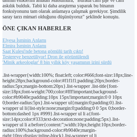
tahmin ettiklerini anlatan Matsumura, "Burada cam şişe ve cam
askılık bulduk. Tabii ki daha araştırma yaparak bu binanın
fonksiyonunu tam olarak anlamaya çalışmak gerekiyor. Şimdilik
saray tarzı mimari olduğunu düşünüyoruz" şeklinde konuştu.
ÖNE ÇIKAN HABERLER
Elyesa İsminin Anlamı
Elmira İsminin Anlamı
Saat Kulesi'nde betona gömülü tarih çıktı!
Testereye benzetiliyor! Dron ile görüntülendi
'Minik arkeologlar' 8 bin yıllık köy yaşamının izini sürdü
.list-wrapper{width:100%; float:left; color:#666;font-size:18px;line-
height:28px;background-color:#f1f1f1;padding:20px;border-
radius:5px;margin-bottom:20px}.list-wrapper .list-title{font-
size:18px;font-weight:700;color:#fff!important;background-
color:#b9040e;padding:10px 15px!important;margin:0 0 10px
0;border-radius:5px}.list-wrapper ul{margin:0;padding:0}.list-
wrapper ul li{list-style:none;margin:0;padding:0 0 5px 0;border-
bottom:dashed 1px #999}.list-wrapper ul li a{font-
size:14px;color:#333;text-decoration:none;padding:5px}.list-
wrapper ul li a:before{content:”;width:10px;height:10px;border-
radius:100%;background-color:#b9040e;margin-
right:10px;display:inline-block}.list-wrapper ul li