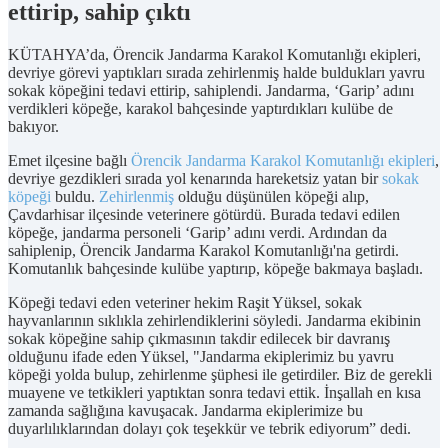
ettirip, sahip çıktı
KÜTAHYA’da, Örencik Jandarma Karakol Komutanlığı ekipleri,
devriye görevi yaptıkları sırada zehirlenmiş halde buldukları yavru
sokak köpeğini tedavi ettirip, sahiplendi. Jandarma, ‘Garip’ adını
verdikleri köpeğe, karakol bahçesinde yaptırdıkları kulübe de
bakıyor.
Emet ilçesine bağlı
Örencik Jandarma Karakol Komutanlığı ekipleri
,
devriye gezdikleri sırada yol kenarında hareketsiz yatan bir
sokak
köpeği
buldu.
Zehirlenmiş
olduğu düşünülen köpeği alıp,
Çavdarhisar ilçesinde veterinere götürdü. Burada tedavi edilen
köpeğe, jandarma personeli ‘Garip’ adını verdi. Ardından da
sahiplenip, Örencik Jandarma Karakol Komutanlığı'na getirdi.
Komutanlık bahçesinde kulübe yaptırıp, köpeğe bakmaya başladı.
Köpeği tedavi eden veteriner hekim Raşit Yüksel, sokak
hayvanlarının sıklıkla zehirlendiklerini söyledi. Jandarma ekibinin
sokak köpeğine sahip çıkmasının takdir edilecek bir davranış
olduğunu ifade eden Yüksel, "Jandarma ekiplerimiz bu yavru
köpeği yolda bulup, zehirlenme şüphesi ile getirdiler. Biz de gerekli
muayene ve tetkikleri yaptıktan sonra tedavi ettik. İnşallah en kısa
zamanda sağlığına kavuşacak. Jandarma ekiplerimize bu
duyarlılıklarından dolayı çok teşekkür ve tebrik ediyorum” dedi.