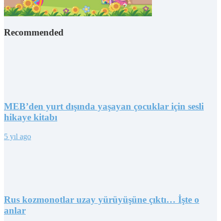
Recommended
MEB’den yurt dışında yaşayan çocuklar için sesli
hikaye kitabı
5 yıl ago
Rus kozmonotlar uzay yürüyüşüne çıktı… İşte o
anlar