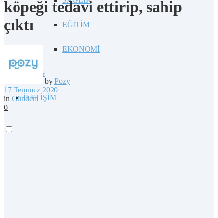
SAĞLIK
köpeği tedavi ettirip, sahip
çıktı
EĞİTİM
EKONOMİ
BLOG
by
Pozy
17 Temmuz 2020
İLETİŞİM
in
Gündem
0