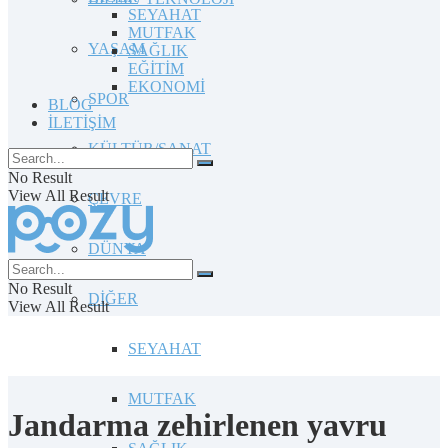
SEYAHAT
MUTFAK
YAŞAM
SAĞLIK
EĞİTİM
EKONOMİ
SPOR
BLOG
İLETİŞİM
KÜLTÜR/SANAT
No Result
View All Result
ÇEVRE
DÜNYA
No Result
DİĞER
View All Result
SEYAHAT
MUTFAK
Jandarma zehirlenen yavru