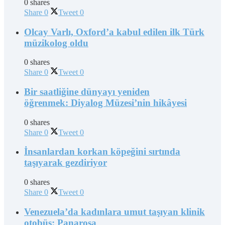
0 shares
Share
0
Tweet
0
Olcay Varlı, Oxford’a kabul edilen ilk Türk
müzikolog oldu
0 shares
Share
0
Tweet
0
Bir saatliğine dünyayı yeniden
öğrenmek: Diyalog Müzesi’nin hikâyesi
0 shares
Share
0
Tweet
0
İnsanlardan korkan köpeğini sırtında
taşıyarak gezdiriyor
0 shares
Share
0
Tweet
0
Venezuela’da kadınlara umut taşıyan klinik
otobüs: Panarosa