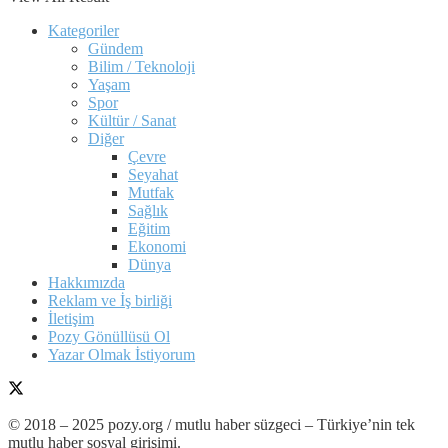
Kategoriler
Gündem
Bilim / Teknoloji
Yaşam
Spor
Kültür / Sanat
Diğer
Çevre
Seyahat
Mutfak
Sağlık
Eğitim
Ekonomi
Dünya
Hakkımızda
Reklam ve İş birliği
İletişim
Pozy Gönüllüsü Ol
Yazar Olmak İstiyorum
© 2018 – 2025 pozy.org / mutlu haber süzgeci – Türkiye’nin tek
mutlu haber sosyal girişimi.