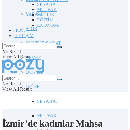
SEYAHAT
MUTFAK
YAŞAM
SAĞLIK
EĞİTİM
EKONOMİ
SPOR
BLOG
İLETİŞİM
KÜLTÜR/SANAT
No Result
View All Result
ÇEVRE
DÜNYA
No Result
DİĞER
View All Result
SEYAHAT
MUTFAK
İzmir’de kadınlar Mahsa