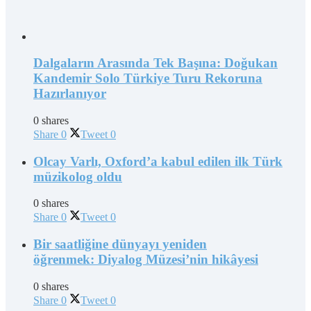
Dalgaların Arasında Tek Başına: Doğukan
Kandemir Solo Türkiye Turu Rekoruna
Hazırlanıyor
0 shares
Share
0
Tweet
0
Olcay Varlı, Oxford’a kabul edilen ilk Türk
müzikolog oldu
0 shares
Share
0
Tweet
0
Bir saatliğine dünyayı yeniden
öğrenmek: Diyalog Müzesi’nin hikâyesi
0 shares
Share
0
Tweet
0