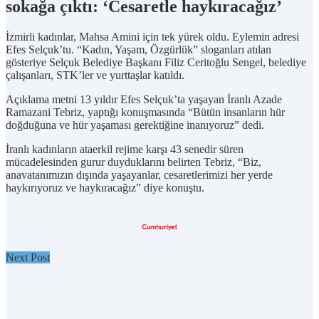
sokağa çıktı: ‘Cesaretle haykıracağız’
İzmirli kadınlar, Mahsa Amini için tek yürek oldu. Eylemin adresi
Efes Selçuk’tu. “Kadın, Yaşam, Özgürlük” sloganları atılan
gösteriye Selçuk Belediye Başkanı Filiz Ceritoğlu Sengel, belediye
çalışanları, STK’ler ve yurttaşlar katıldı.
Açıklama metni 13 yıldır Efes Selçuk’ta yaşayan İranlı Azade
Ramazani Tebriz, yaptığı konuşmasında “Bütün insanların hür
doğduğuna ve hür yaşaması gerektiğine inanıyoruz” dedi.
İranlı kadınların ataerkil rejime karşı 43 senedir süren
mücadelesinden gurur duyduklarını belirten Tebriz, “Biz,
anavatanımızın dışında yaşayanlar, cesaretlerimizi her yerde
haykırıyoruz ve haykıracağız” diye konuştu.
Next Post