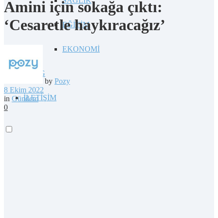
SAĞLIK
Amini için sokağa çıktı:
‘Cesaretle haykıracağız’
EĞİTİM
EKONOMİ
BLOG
by
Pozy
8 Ekim 2022
İLETİŞİM
in
Gündem
0