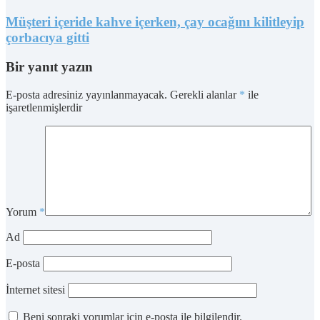
Müşteri içeride kahve içerken, çay ocağını kilitleyip
çorbacıya gitti
Bir yanıt yazın
E-posta adresiniz yayınlanmayacak.
Gerekli alanlar
*
ile
işaretlenmişlerdir
Yorum
*
Ad
E-posta
İnternet sitesi
Beni sonraki yorumlar için e-posta ile bilgilendir.