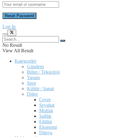
Log In
No Result
View All Result
Kategoriler
Gündem
Bilim / Teknoloji
Yaşam
Spor
Kültür / Sanat
Diğer
Çevre
Seyahat
Mutfak
Sağlık
Eğitim
Ekonomi
Dünya