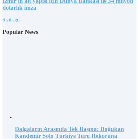
İzmir’in alt yapısı için Dünya Bankası ile 34 milyon
dolarlık imza
6 yıl ago
Popular News
Dalgaların Arasında Tek Başına: Doğukan
Kandemir Solo Türkiye Turu Rekoruna