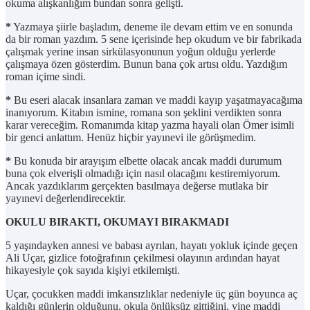
okuma alışkanlığım bundan sonra gelişti.
*
Yazmaya şiirle başladım, deneme ile devam ettim ve en sonunda
da bir roman yazdım. 5 sene içerisinde hep okudum ve bir fabrikada
çalışmak yerine insan sirkülasyonunun yoğun olduğu yerlerde
çalışmaya özen gösterdim. Bunun bana çok artısı oldu. Yazdığım
roman içime sindi.
*
Bu eseri alacak insanlara zaman ve maddi kayıp yaşatmayacağıma
inanıyorum. Kitabın ismine, romana son şeklini verdikten sonra
karar vereceğim. Romanımda kitap yazma hayali olan Ömer isimli
bir genci anlattım. Henüz hiçbir yayınevi ile görüşmedim.
*
Bu konuda bir arayışım elbette olacak ancak maddi durumum
buna çok elverişli olmadığı için nasıl olacağını kestiremiyorum.
Ancak yazdıklarım gerçekten basılmaya değerse mutlaka bir
yayınevi değerlendirecektir.
OKULU BIRAKTI, OKUMAYI BIRAKMADI
5 yaşındayken annesi ve babası ayrılan, hayatı yokluk içinde geçen
Ali Uçar, gizlice fotoğrafının çekilmesi olayının ardından hayat
hikayesiyle çok sayıda kişiyi etkilemişti.
Uçar, çocukken maddi imkansızlıklar nedeniyle üç gün boyunca aç
kaldığı günlerin olduğunu, okula önlüksüz gittiğini, yine maddi