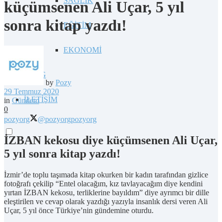
SAĞLIK
küçümsenen Ali Uçar, 5 yıl
sonra kitap yazdı!
EĞİTİM
EKONOMİ
BLOG
by
Pozy
29 Temmuz 2020
İLETİŞİM
in
Gündem
0
pozyorg
@pozyorg
pozyorg
İZBAN kekosu diye küçümsenen Ali Uçar,
5 yıl sonra kitap yazdı!
İzmir’de toplu taşımada kitap okurken bir kadın tarafından gizlice
fotoğrafı çekilip “Entel olacağım, kız tavlayacağım diye kendini
yırtan İZBAN kekosu, terliklerine bayıldım” diye ayrımcı bir dille
eleştirilen ve cevap olarak yazdığı yazıyla insanlık dersi veren Ali
Uçar, 5 yıl önce Türkiye’nin gündemine oturdu.