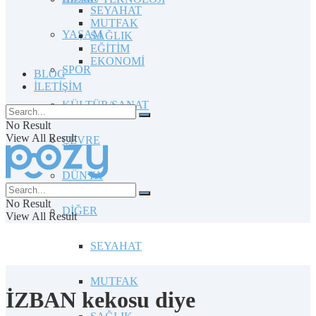
SEYAHAT
MUTFAK
YAŞAM
SAĞLIK
EĞİTİM
EKONOMİ
SPOR
BLOG
İLETİŞİM
KÜLTÜR/SANAT
No Result
View All Result
ÇEVRE
DÜNYA
No Result
DİĞER
View All Result
SEYAHAT
MUTFAK
İZBAN kekosu diye