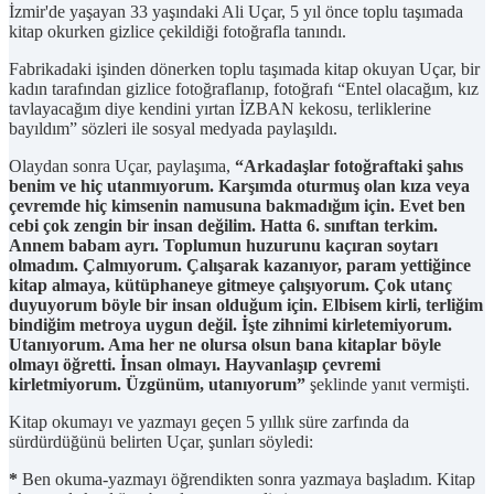
İzmir'de yaşayan 33 yaşındaki Ali Uçar, 5 yıl önce toplu taşımada
kitap okurken gizlice çekildiği fotoğrafla tanındı.
Fabrikadaki işinden dönerken toplu taşımada kitap okuyan Uçar, bir
kadın tarafından gizlice fotoğraflanıp, fotoğrafı “Entel olacağım, kız
tavlayacağım diye kendini yırtan İZBAN kekosu, terliklerine
bayıldım” sözleri ile sosyal medyada paylaşıldı.
Olaydan sonra Uçar, paylaşıma,
“Arkadaşlar fotoğraftaki şahıs
benim ve hiç utanmıyorum. Karşımda oturmuş olan kıza veya
çevremde hiç kimsenin namusuna bakmadığım için. Evet ben
cebi çok zengin bir insan değilim. Hatta 6. sınıftan terkim.
Annem babam ayrı. Toplumun huzurunu kaçıran soytarı
olmadım. Çalmıyorum. Çalışarak kazanıyor, param yettiğince
kitap almaya, kütüphaneye gitmeye çalışıyorum. Çok utanç
duyuyorum böyle bir insan olduğum için. Elbisem kirli, terliğim
bindiğim metroya uygun değil. İşte zihnimi kirletemiyorum.
Utanıyorum. Ama her ne olursa olsun bana kitaplar böyle
olmayı öğretti. İnsan olmayı. Hayvanlaşıp çevremi
kirletmiyorum. Üzgünüm, utanıyorum”
şeklinde yanıt vermişti.
Kitap okumayı ve yazmayı geçen 5 yıllık süre zarfında da
sürdürdüğünü belirten Uçar, şunları söyledi:
*
Ben okuma-yazmayı öğrendikten sonra yazmaya başladım. Kitap