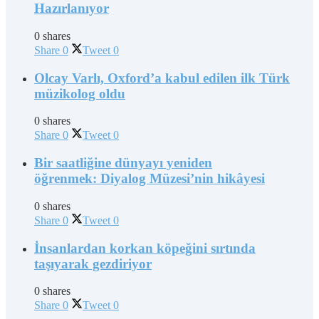
Hazırlanıyor
0 shares
Share
0
Tweet
0
Olcay Varlı, Oxford’a kabul edilen ilk Türk
müzikolog oldu
0 shares
Share
0
Tweet
0
Bir saatliğine dünyayı yeniden
öğrenmek: Diyalog Müzesi’nin hikâyesi
0 shares
Share
0
Tweet
0
İnsanlardan korkan köpeğini sırtında
taşıyarak gezdiriyor
0 shares
Share
0
Tweet
0