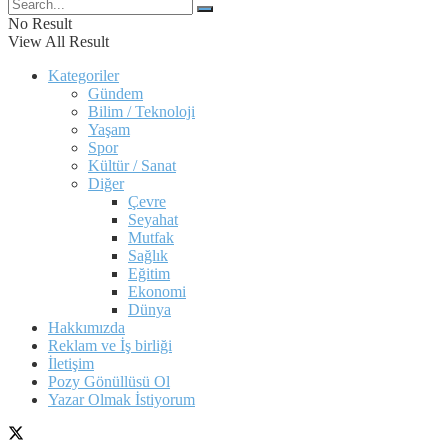
No Result
View All Result
Kategoriler
Gündem
Bilim / Teknoloji
Yaşam
Spor
Kültür / Sanat
Diğer
Çevre
Seyahat
Mutfak
Sağlık
Eğitim
Ekonomi
Dünya
Hakkımızda
Reklam ve İş birliği
İletişim
Pozy Gönüllüsü Ol
Yazar Olmak İstiyorum