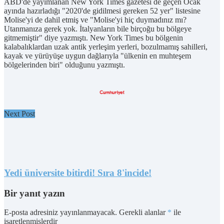
ABD'de yayımlanan New York Times gazetesi de geçen Ocak
ayında hazırladığı "2020'de gidilmesi gereken 52 yer" listesine
Molise'yi de dahil etmiş ve "Molise'yi hiç duymadınız mı?
Utanmanıza gerek yok. İtalyanların bile birçoğu bu bölgeye
gitmemiştir" diye yazmıştı. New York Times bu bölgenin
kalabalıklardan uzak antik yerleşim yerleri, bozulmamış sahilleri,
kayak ve yürüyüşe uygun dağlarıyla "ülkenin en muhteşem
bölgelerinden biri" olduğunu yazmıştı.
Next Post
Yedi üniversite bitirdi! Sıra 8'incide!
Bir yanıt yazın
E-posta adresiniz yayınlanmayacak.
Gerekli alanlar
*
ile
işaretlenmişlerdir