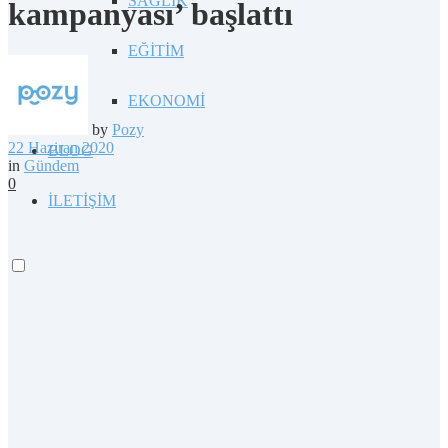
SAĞLIK
kampanyası’ başlattı
EĞİTİM
EKONOMİ
by
Pozy
22 Haziran 2020
BLOG
in
Gündem
0
İLETİŞİM