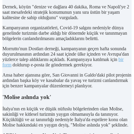
Dernek, köyün "denize ve dağlara 40 dakika, Roma ve Napoli'ye 2
saat mesafedeki stratejik konumunun yanı sıra üstün bir yaşam
kalitesine de sahip olduğunu" vurguladı.
Kampanyanın organizatörleri, Covid-19 salgını nedeniyle dünya
genelinde turizmin darbe aldığı bir dönemde küçük ve tanınmayan
bölgelerin canlandırılmasını amaçladıklarını belirtti.
Morrutto'nun Dostları derneği, kampanyanın geçen hafta sonunda
duyurulmasının ardından 24 saat içinde ülke içinden ve Avrupa'dan
yüzlerce talep aldıklarını açıkladı. Kampanyaya katılmak için
bir
form
doldurup e-posta ile göndermek gerekiyor.
Ansa haber ajansına göre, San Giovanni in Galdo'daki pilot projenin
ardından başka köy ve kasabalar da yavaş ve turizmi canlandırmak
için benzer kampanyalar düzenlemeyi planlıyor.
'Molise aslında yok'
İtalya'nın en küçük ve düşük nüfuslu bölgelerinden olan Molise,
sakinliği ve kitlesel turizmin yaygın olmamasıyla da tanınıyor.
Küçüklüğü ve az tanınırlığı nedeniyle İtalya'da esprilere konu olan
Molise hakkındaki en yaygın deyiş, "Molise aslında yok" şeklinde.