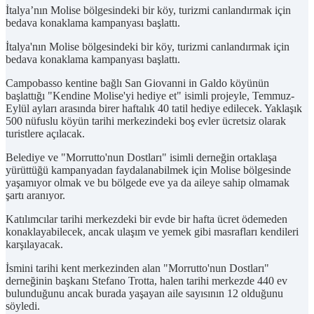
İtalya’nın Molise bölgesindeki bir köy, turizmi canlandırmak için
bedava konaklama kampanyası başlattı.
İtalya'nın Molise bölgesindeki bir köy, turizmi canlandırmak için
bedava konaklama kampanyası başlattı.
Campobasso kentine bağlı San Giovanni in Galdo köyünün
başlattığı "Kendine Molise'yi hediye et" isimli projeyle, Temmuz-
Eylül ayları arasında birer haftalık 40 tatil hediye edilecek. Yaklaşık
500 nüfuslu köyün tarihi merkezindeki boş evler ücretsiz olarak
turistlere açılacak.
Belediye ve "Morrutto'nun Dostları" isimli derneğin ortaklaşa
yürüttüğü kampanyadan faydalanabilmek için Molise bölgesinde
yaşamıyor olmak ve bu bölgede eve ya da aileye sahip olmamak
şartı aranıyor.
Katılımcılar tarihi merkezdeki bir evde bir hafta ücret ödemeden
konaklayabilecek, ancak ulaşım ve yemek gibi masrafları kendileri
karşılayacak.
İsmini tarihi kent merkezinden alan "Morrutto'nun Dostları"
derneğinin başkanı Stefano Trotta, halen tarihi merkezde 440 ev
bulunduğunu ancak burada yaşayan aile sayısının 12 olduğunu
söyledi.