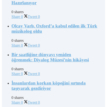
Hazırlanıyor
0 shares
Share
0
Tweet
0
Olcay Varlı, Oxford’a kabul edilen ilk Türk
müzikolog oldu
0 shares
Share
0
Tweet
0
Bir saatliğine dünyayı yeniden
öğrenmek: Diyalog Müzesi’nin hikâyesi
0 shares
Share
0
Tweet
0
İnsanlardan korkan köpeğini sırtında
taşıyarak gezdiriyor
0 shares
Share
0
Tweet
0