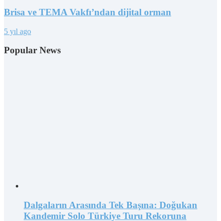
Brisa ve TEMA Vakfı’ndan dijital orman
5 yıl ago
Popular News
Dalgaların Arasında Tek Başına: Doğukan
Kandemir Solo Türkiye Turu Rekoruna