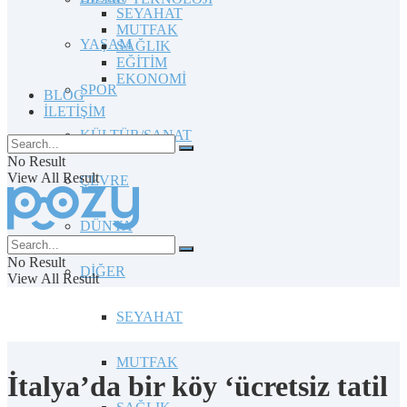
SEYAHAT
MUTFAK
YAŞAM
SAĞLIK
EĞİTİM
EKONOMİ
SPOR
BLOG
İLETİŞİM
KÜLTÜR/SANAT
No Result
View All Result
ÇEVRE
DÜNYA
No Result
DİĞER
View All Result
SEYAHAT
MUTFAK
İtalya’da bir köy ‘ücretsiz tatil