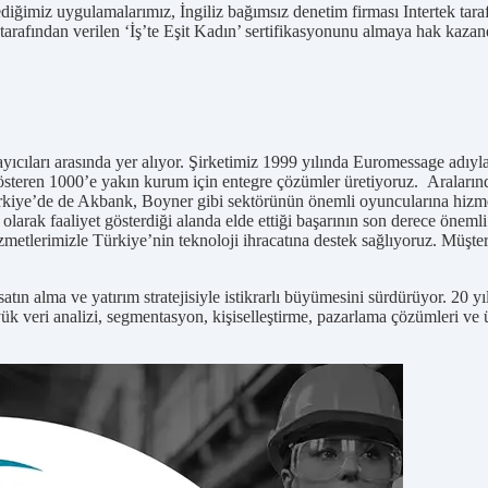
diğimiz uygulamalarımız, İngiliz bağımsız denetim firması Intertek tarafı
 tarafından verilen ‘İş’te Eşit Kadın’ sertifikasyonunu almaya hak kaza
ğlayıcıları arasında yer alıyor. Şirketimiz 1999 yılında Euromessage ad
t gösteren 1000’e yakın kurum için entegre çözümler üretiyoruz. Aralar
rkiye’de de Akbank, Boyner gibi sektörünün önemli oyuncularına hizmet
iri olarak faaliyet gösterdiği alanda elde ettiği başarının son derece ö
izmetlerimizle Türkiye’nin teknoloji ihracatına destek sağlıyoruz. Müş
 satın alma ve yatırım stratejisiyle istikrarlı büyümesini sürdürüyor. 20
 veri analizi, segmentasyon, kişiselleştirme, pazarlama çözümleri ve ürü