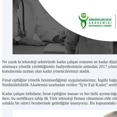
Ne yazık ki teknoloji sektöründe kadın çalışan oranının ne kadar düşük
artırmaya yönelik yürüttüğümüz faaliyetlerimizin ardından 2017 yılın
konularında uzman olan kadın yöneticilerimizi atadık.
Fırsat eşitliğine yönelik benimsediğimiz uygulamalarımız, İngiliz bağım
Sürdürülebilirlik Akademisi tarafından verilen “İş’te Eşit Kadın” ser
Kadın çalışan istihdamı; fırsat eşitliğine inanan ve her türlü ayrımcıl
iken, bu sertifikaya sahip ilk Türk teknoloji firması olmamızın elde et
soluklu bir süreci beraberinde getirdiğine inanıyoruz. Bu kapsamdak