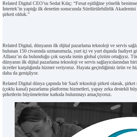
Related Digital CEO’su Sedat Kılıç: “Fırsat eşitliğine yönelik benimse
Intertek’in yaptığı ilk denetim sonucunda Sürdürülebilirlik Akademisi
şirketi olduk.”
Related Digital, dünyanın ilk dijital pazarlama teknoloji ve servis sa
bulunan 150 civarında uzmanımızla, yurt içi ve yurt dışında faaliye
Allianz’ın da bulunduğu çok sayıda ismin global çözüm ortağıyız. Tü
dünyanın ilk dijital pazarlama teknoloji ve servis sağlayıcılarından b
ücretler karşılığında hizmet veriyoruz. Hayata geçirdiğimiz ürün ve h
daha da genişliyor.
Related Digital dünya çapında bir SaaS teknoloji şirketi olarak, şirket
(çoklu kanal) pazarlama platformu hizmetleri, yapay zeka destekli büyük
şirketlerin büyümelerine katkıda bulunmayı amaçlıyoruz.