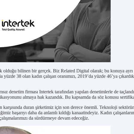
 olduğu bilinen bir gerçek. Biz Related Digital olarak; bu konuya ayrı b
da yüzde 38 olan kadın çalışan oranımızı, 2019’da yüzde 46’ya çıkardı
sız denetim firması Intertek tarafından yapılan denetimlerle de taçlandı
tifikasyonunu almaya hak kazandık. Bu kapsamda da söz konusu sertifikayı
ığın karşısında duran şirketimiz için son derece önemli. Teknoloji sektö
tiğimiz başarıyı daha da anlamlı kıldığı kanaatindeyiz. Kadın çalışanlar
i çalışmalarımızı da sürdürmeye devam edeceğiz.