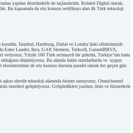
ndan yapılan denetimlerle de taçlandırıldı. Related Digital olarak;
ndık. Bu kapsamda da söz konusu sertifikayı alan ilk Türk teknoloji
ıyla kuruldu. İstanbul, Hamburg, Dubai ve Londra’daki ofislerimizde
ında Estee Lauder, Ikea, GAP, Siemens, Turkcell, GarantiBBVA,
 veriyoruz. Yüzde 100 Türk sermayeli bir şirketin, Türkiye’nin hatta
nemli olduğunu düşünüyoruz. Bu alanda üstün standartlarda ve uygun
teri ekosistemimiz de söz konusu duruma paralel olarak her geçen gün
 yılı aşkın süredir teknoloji alanında hizmet sunuyoruz. Omnichannel
n önerileri geliştiriyoruz. Geliştirdikleri yazılım, ürün ve hizmetlerle