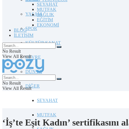
SEYAHAT
MUTFAK
YAŞAM
SAĞLIK
EĞİTİM
EKONOMİ
SPOR
BLOG
İLETİŞİM
KÜLTÜR/SANAT
No Result
View All Result
ÇEVRE
DÜNYA
No Result
DİĞER
View All Result
SEYAHAT
MUTFAK
‘İş’te Eşit Kadın’ sertifikasını 