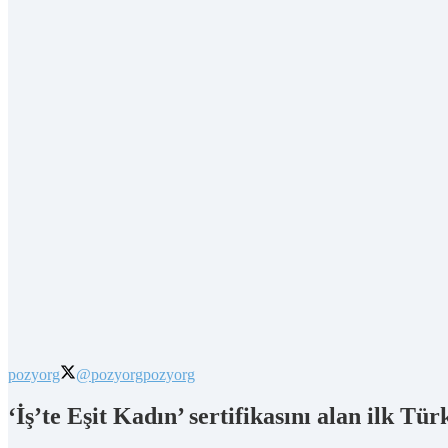
pozyorg
@pozyorg
pozyorg
‘İş’te Eşit Kadın’ sertifikasını alan ilk Tür