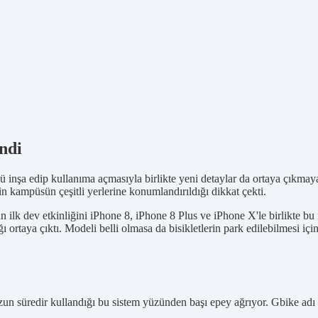
endi
ü inşa edip kullanıma açmasıyla birlikte yeni detaylar da ortaya çıkm
nin kampüsün çeşitli yerlerine konumlandırıldığı dikkat çekti.
ilk dev etkinliğini iPhone 8, iPhone 8 Plus ve iPhone X'le birlikte bu 
ağı ortaya çıktı. Modeli belli olmasa da bisikletlerin park edilebilmesi i
zun süredir kullandığı bu sistem yüzünden başı epey ağrıyor. Gbike adı ve