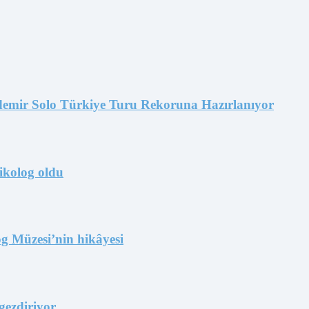
emir Solo Türkiye Turu Rekoruna Hazırlanıyor
ikolog oldu
og Müzesi’nin hikâyesi
gezdiriyor