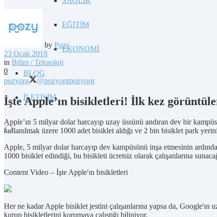
SAĞLIK
EĞİTİM
by
Pozy
EKONOMİ
23 Ocak 2018
in
Bilim / Teknoloji
0
BLOG
pozyorg
@pozyorg
pozyorg
İLETİŞİM
İşte Apple’ın bisikletleri! İlk kez görüntül
Apple’ın 5 milyar dolar harcayıp uzay üssünü andıran dev bir kampüs
kullanılmak üzere 1000 adet bisiklet aldığı ve 2 bin bisiklet park yeri
Apple, 5 milyar dolar harcayıp dev kampüsünü inşa etmesinin ardından 
1000 bisiklet edindiği, bu bisikleti ücretsiz olarak çalışanlarına sunac
Content Video – İşte Apple'ın bisikletleri
Her ne kadar Apple bisiklet jestini çalışanlarına yapsa da, Google'ın u
kurup bisikletlerini korumaya çalıştığı biliniyor.