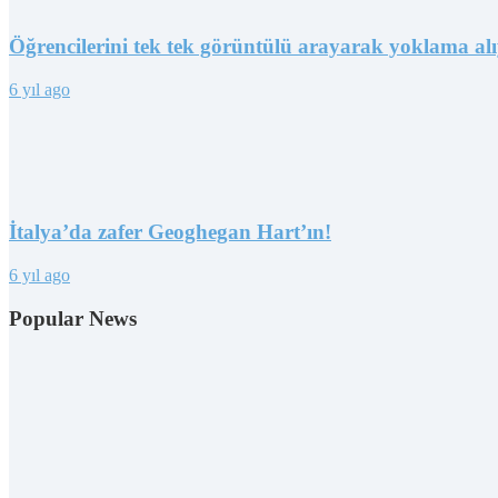
Öğrencilerini tek tek görüntülü arayarak yoklama al
6 yıl ago
İtalya’da zafer Geoghegan Hart’ın!
6 yıl ago
Popular News