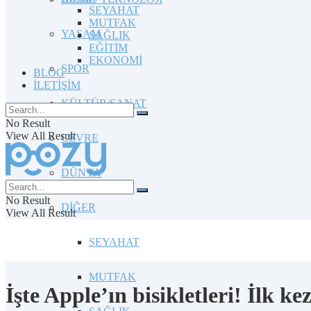
SEYAHAT
MUTFAK
YAŞAM
SAĞLIK
EĞİTİM
EKONOMİ
SPOR
BLOG
İLETİŞİM
KÜLTÜR/SANAT
No Result
View All Result
ÇEVRE
DÜNYA
No Result
DİĞER
View All Result
SEYAHAT
MUTFAK
İşte Apple’ın bisikletleri! İlk k