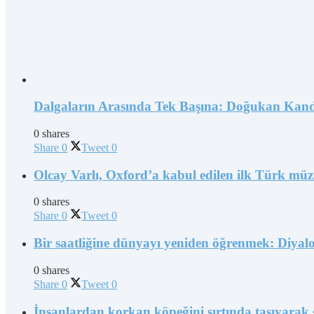
Dalgaların Arasında Tek Başına: Doğukan Kand
0 shares
Share
0
Tweet
0
Olcay Varlı, Oxford’a kabul edilen ilk Türk müz
0 shares
Share
0
Tweet
0
Bir saatliğine dünyayı yeniden öğrenmek: Diyal
0 shares
Share
0
Tweet
0
İnsanlardan korkan köpeğini sırtında taşıyarak 