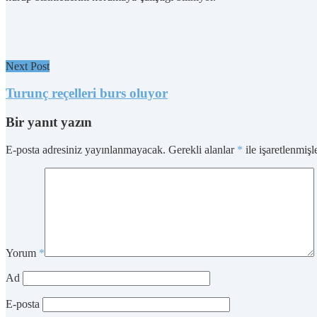
Next Post
Turunç reçelleri burs oluyor
Bir yanıt yazın
E-posta adresiniz yayınlanmayacak.
Gerekli alanlar
*
ile işaretlenmişl
Yorum
*
Ad
E-posta