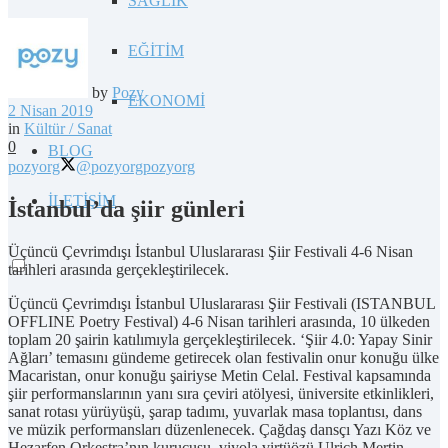
SAĞLIK
EĞİTİM
by
Pozy
EKONOMİ
2 Nisan 2019
in
Kültür / Sanat
0
BLOG
pozyorg
@pozyorg
pozyorg
İLETİŞİM
İstanbul’da şiir günleri
Üçüncü Çevrimdışı İstanbul Uluslararası Şiir Festivali 4-6 Nisan
tarihleri arasında gerçekleştirilecek.
Üçüncü Çevrimdışı İstanbul Uluslararası Şiir Festivali (ISTANBUL
OFFLINE Poetry Festival) 4-6 Nisan tarihleri arasında, 10 ülkeden
toplam 20 şairin katılımıyla gerçekleştirilecek. ‘Şiir 4.0: Yapay Sinir
Ağları’ temasını gündeme getirecek olan festivalin onur konuğu ülke
Macaristan, onur konuğu şairiyse Metin Celal. Festival kapsamında
şiir performanslarının yanı sıra çeviri atölyesi, üniversite etkinlikleri,
sanat rotası yürüyüşü, şarap tadımı, yuvarlak masa toplantısı, dans
ve müzik performansları düzenlenecek. Çağdaş dansçı Yazı Köz ve
Hezarfen Orkestra’nın kurucusu, viyola virtüözü Ulrich Mertin