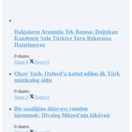
Dalgaların Arasında Tek Başına: Doğukan
Kandemir Solo Türkiye Turu Rekoruna
Hazırlanıyor
0 shares
Share
0
Tweet
0
Olcay Varlı, Oxford’a kabul edilen ilk Türk
müzikolog oldu
0 shares
Share
0
Tweet
0
Bir saatliğine dünyayı yeniden
öğrenmek: Diyalog Müzesi’nin hikâyesi
0 shares