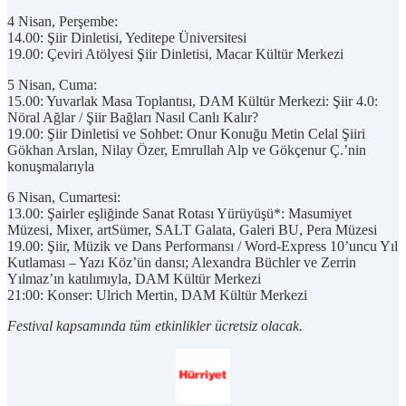
4 Nisan, Perşembe:
14.00: Şiir Dinletisi, Yeditepe Üniversitesi
19.00: Çeviri Atölyesi Şiir Dinletisi, Macar Kültür Merkezi
5 Nisan, Cuma:
15.00: Yuvarlak Masa Toplantısı, DAM Kültür Merkezi: Şiir 4.0:
Nöral Ağlar / Şiir Bağları Nasıl Canlı Kalır?
19.00: Şiir Dinletisi ve Sohbet: Onur Konuğu Metin Celal Şiiri
Gökhan Arslan, Nilay Özer, Emrullah Alp ve Gökçenur Ç.’nin
konuşmalarıyla
6 Nisan, Cumartesi:
13.00: Şairler eşliğinde Sanat Rotası Yürüyüşü*: Masumiyet
Müzesi, Mixer, artSümer, SALT Galata, Galeri BU, Pera Müzesi
19.00: Şiir, Müzik ve Dans Performansı / Word-Express 10’uncu Yıl
Kutlaması – Yazı Köz’ün dansı; Alexandra Büchler ve Zerrin
Yılmaz’ın katılımıyla, DAM Kültür Merkezi
21:00: Konser: Ulrich Mertin, DAM Kültür Merkezi
Festival kapsamında tüm etkinlikler ücretsiz olacak.