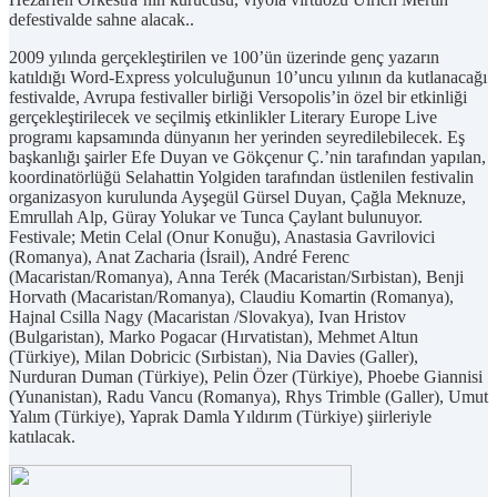
defestivalde sahne alacak..
2009 yılında gerçekleştirilen ve 100’ün üzerinde genç yazarın
katıldığı Word-Express yolculuğunun 10’uncu yılının da kutlanacağı
festivalde, Avrupa festivaller birliği Versopolis’in özel bir etkinliği
gerçekleştirilecek ve seçilmiş etkinlikler Literary Europe Live
programı kapsamında dünyanın her yerinden seyredilebilecek. Eş
başkanlığı şairler Efe Duyan ve Gökçenur Ç.’nin tarafından yapılan,
koordinatörlüğü Selahattin Yolgiden tarafından üstlenilen festivalin
organizasyon kurulunda Ayşegül Gürsel Duyan, Çağla Meknuze,
Emrullah Alp, Güray Yolukar ve Tunca Çaylant bulunuyor.
Festivale; Metin Celal (Onur Konuğu), Anastasia Gavrilovici
(Romanya), Anat Zacharia (İsrail), André Ferenc
(Macaristan/Romanya), Anna Terék (Macaristan/Sırbistan), Benji
Horvath (Macaristan/Romanya), Claudiu Komartin (Romanya),
Hajnal Csilla Nagy (Macaristan /Slovakya), Ivan Hristov
(Bulgaristan), Marko Pogacar (Hırvatistan), Mehmet Altun
(Türkiye), Milan Dobricic (Sırbistan), Nia Davies (Galler),
Nurduran Duman (Türkiye), Pelin Özer (Türkiye), Phoebe Giannisi
(Yunanistan), Radu Vancu (Romanya), Rhys Trimble (Galler), Umut
Yalım (Türkiye), Yaprak Damla Yıldırım (Türkiye) şiirleriyle
katılacak.