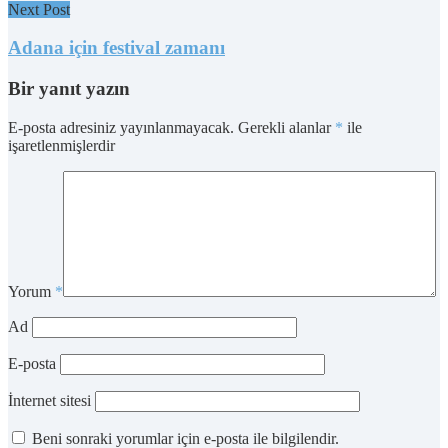
Next Post
Adana için festival zamanı
Bir yanıt yazın
E-posta adresiniz yayınlanmayacak.
Gerekli alanlar
*
ile
işaretlenmişlerdir
Yorum
*
Ad
E-posta
İnternet sitesi
Beni sonraki yorumlar için e-posta ile bilgilendir.