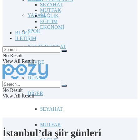
SEYAHAT
MUTFAK
YAŞAM
SAĞLIK
EĞİTİM
EKONOMİ
SPOR
BLOG
İLETİŞİM
KÜLTÜR/SANAT
No Result
View All Result
ÇEVRE
DÜNYA
No Result
DİĞER
View All Result
SEYAHAT
MUTFAK
İstanbul’da şiir günleri