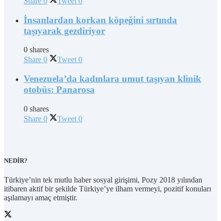
Share
0
Tweet
0
İnsanlardan korkan köpeğini sırtında
taşıyarak gezdiriyor
0 shares
Share
0
Tweet
0
Venezuela’da kadınlara umut taşıyan klinik
otobüs: Panarosa
0 shares
Share
0
Tweet
0
NEDİR?
Türkiye’nin tek mutlu haber sosyal girişimi, Pozy 2018 yılından
itibaren aktif bir şekilde Türkiye’ye ilham vermeyi, pozitif konuları
aşılamayı amaç etmiştir.