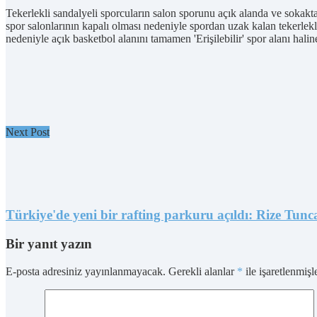
Tekerlekli sandalyeli sporcuların salon sporunu açık alanda ve sokakt
spor salonlarının kapalı olması nedeniyle spordan uzak kalan tekerlekl
nedeniyle açık basketbol alanını tamamen 'Erişilebilir' spor alanı hali
Next Post
Türkiye'de yeni bir rafting parkuru açıldı: Rize Tunc
Bir yanıt yazın
E-posta adresiniz yayınlanmayacak.
Gerekli alanlar
*
ile işaretlenmişl