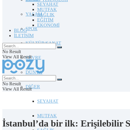
SEYAHAT
MUTFAK
YAŞAM
SAĞLIK
EĞİTİM
EKONOMİ
SPOR
BLOG
İLETİŞİM
KÜLTÜR/SANAT
No Result
View All Result
ÇEVRE
DÜNYA
No Result
DİĞER
View All Result
SEYAHAT
MUTFAK
İstanbul’da bir ilk: Erişilebilir