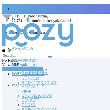
İletişim
1.119.515
haber süzüp,
Hakkımızda
12.781
adet
mutlu haber
yakaladık!
8 Ağustos 2026 / Cumartesi
ANASAYFA
No Result
POZY NEDİR?
ANASAYFA
View All Result
POZY NEDİR?
TOPLULUĞA KATILIN
HAKKIMIZDA
HAKKIMIZDA
POZY HABERLER
GÜNDEM
BİLİM / TEKNOLOJİ
POZY HABERLER
YAŞAM
SPOR
KÜLTÜR/SANAT
GÜNDEM
ÇEVRE
DÜNYA
DİĞER
BİLİM / TEKNOLOJİ