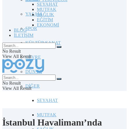
SEYAHAT
MUTFAK
YAŞAM
SAĞLIK
EĞİTİM
EKONOMİ
SPOR
BLOG
İLETİŞİM
KÜLTÜR/SANAT
No Result
View All Result
ÇEVRE
DÜNYA
No Result
DİĞER
View All Result
SEYAHAT
MUTFAK
İstanbul Havalimanı’nda