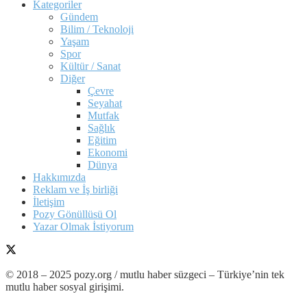
Kategoriler
Gündem
Bilim / Teknoloji
Yaşam
Spor
Kültür / Sanat
Diğer
Çevre
Seyahat
Mutfak
Sağlık
Eğitim
Ekonomi
Dünya
Hakkımızda
Reklam ve İş birliği
İletişim
Pozy Gönüllüsü Ol
Yazar Olmak İstiyorum
© 2018 – 2025 pozy.org / mutlu haber süzgeci – Türkiye’nin tek
mutlu haber sosyal girişimi.