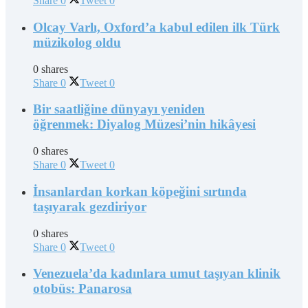
Share
0
Tweet
0
Olcay Varlı, Oxford’a kabul edilen ilk Türk
müzikolog oldu
0 shares
Share
0
Tweet
0
Bir saatliğine dünyayı yeniden
öğrenmek: Diyalog Müzesi’nin hikâyesi
0 shares
Share
0
Tweet
0
İnsanlardan korkan köpeğini sırtında
taşıyarak gezdiriyor
0 shares
Share
0
Tweet
0
Venezuela’da kadınlara umut taşıyan klinik
otobüs: Panarosa