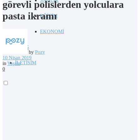
SAĞLIK
görevli polislerden yolculara
pasta ikramı
EĞİTİM
EKONOMİ
BLOG
by
Pozy
10 Nisan 2019
İLETİŞİM
in
Yaşam
0