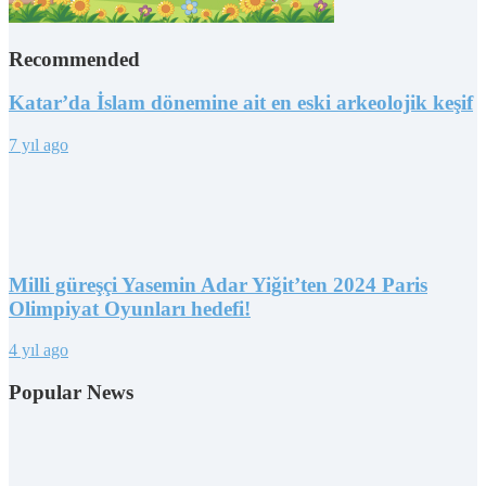
Recommended
Katar’da İslam dönemine ait en eski arkeolojik keşif
7 yıl ago
Milli güreşçi Yasemin Adar Yiğit’ten 2024 Paris
Olimpiyat Oyunları hedefi!
4 yıl ago
Popular News