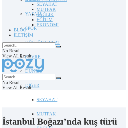
SEYAHAT
MUTFAK
YAŞAM
SAĞLIK
EĞİTİM
EKONOMİ
SPOR
BLOG
İLETİŞİM
KÜLTÜR/SANAT
No Result
View All Result
ÇEVRE
DÜNYA
No Result
DİĞER
View All Result
SEYAHAT
MUTFAK
İstanbul Boğazı’nda kuş türü