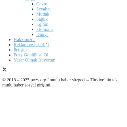
Çevre
Seyahat
Mutfak
Sağlık
Eğitim
Ekonomi
Dünya
Hakkımızda
Reklam ve İş birliği
İletişim
Pozy Gönüllüsü Ol
Yazar Olmak İstiyorum
© 2018 – 2025 pozy.org / mutlu haber süzgeci – Türkiye’nin tek
mutlu haber sosyal girişimi.