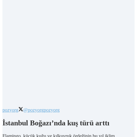
pozyorg
@pozyorg
pozyorg
İstanbul Boğazı’nda kuş türü arttı
Flamingo, küçük kuğu ve kılkuyruk ördeğinin bu yıl iklim