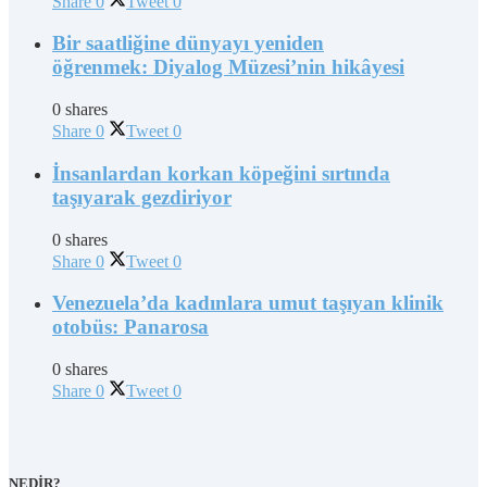
Share
0
Tweet
0
Bir saatliğine dünyayı yeniden
öğrenmek: Diyalog Müzesi’nin hikâyesi
0 shares
Share
0
Tweet
0
İnsanlardan korkan köpeğini sırtında
taşıyarak gezdiriyor
0 shares
Share
0
Tweet
0
Venezuela’da kadınlara umut taşıyan klinik
otobüs: Panarosa
0 shares
Share
0
Tweet
0
NEDİR?