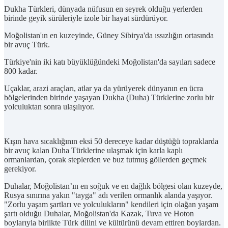
Dukha Türkleri, dünyada nüfusun en seyrek olduğu yerlerden
birinde geyik sürüleriyle izole bir hayat sürdürüyor.
Moğolistan'ın en kuzeyinde, Güney Sibirya'da ıssızlığın ortasında
bir avuç Türk.
Türkiye'nin iki katı büyüklüğündeki Moğolistan'da sayıları sadece
800 kadar.
Uçaklar, arazi araçları, atlar ya da yürüyerek dünyanın en ücra
bölgelerinden birinde yaşayan Dukha (Duha) Türklerine zorlu bir
yolculuktan sonra ulaşılıyor.
Kışın hava sıcaklığının eksi 50 dereceye kadar düştüğü topraklarda
bir avuç kalan Duha Türklerine ulaşmak için karla kaplı
ormanlardan, çorak steplerden ve buz tutmuş göllerden geçmek
gerekiyor.
Duhalar, Moğolistan’ın en soğuk ve en dağlık bölgesi olan kuzeyde,
Rusya sınırına yakın "tayga" adı verilen ormanlık alanda yaşıyor.
"Zorlu yaşam şartları ve yolculukların" kendileri için olağan yaşam
şartı olduğu Duhalar, Moğolistan'da Kazak, Tuva ve Hoton
boylarıyla birlikte Türk dilini ve kültürünü devam ettiren boylardan.