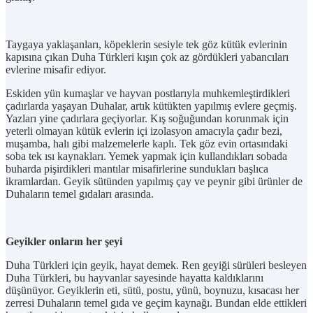
Taygaya yaklaşanları, köpeklerin sesiyle tek göz kütük evlerinin
kapısına çıkan Duha Türkleri kışın çok az gördükleri yabancıları
evlerine misafir ediyor.
Eskiden yün kumaşlar ve hayvan postlarıyla muhkemleştirdikleri
çadırlarda yaşayan Duhalar, artık kütükten yapılmış evlere geçmiş.
Yazları yine çadırlara geçiyorlar. Kış soğuğundan korunmak için
yeterli olmayan kütük evlerin içi izolasyon amacıyla çadır bezi,
muşamba, halı gibi malzemelerle kaplı. Tek göz evin ortasındaki
soba tek ısı kaynakları. Yemek yapmak için kullandıkları sobada
buharda pişirdikleri mantılar misafirlerine sundukları başlıca
ikramlardan. Geyik sütünden yapılmış çay ve peynir gibi ürünler de
Duhaların temel gıdaları arasında.
Geyikler onların her şeyi
Duha Türkleri için geyik, hayat demek. Ren geyiği sürüleri besleyen
Duha Türkleri, bu hayvanlar sayesinde hayatta kaldıklarını
düşünüyor. Geyiklerin eti, sütü, postu, yünü, boynuzu, kısacası her
zerresi Duhaların temel gıda ve geçim kaynağı. Bundan elde ettikleri