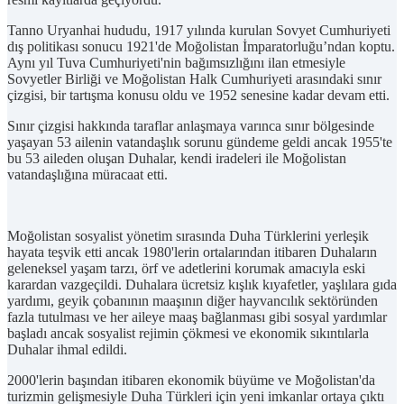
Tanno Uryanhai hududu, 1917 yılında kurulan Sovyet Cumhuriyeti
dış politikası sonucu 1921'de Moğolistan İmparatorluğu’ndan koptu.
Aynı yıl Tuva Cumhuriyeti'nin bağımsızlığını ilan etmesiyle
Sovyetler Birliği ve Moğolistan Halk Cumhuriyeti arasındaki sınır
çizgisi, bir tartışma konusu oldu ve 1952 senesine kadar devam etti.
Sınır çizgisi hakkında taraflar anlaşmaya varınca sınır bölgesinde
yaşayan 53 ailenin vatandaşlık sorunu gündeme geldi ancak 1955'te
bu 53 aileden oluşan Duhalar, kendi iradeleri ile Moğolistan
vatandaşlığına müracaat etti.
Moğolistan sosyalist yönetim sırasında Duha Türklerini yerleşik
hayata teşvik etti ancak 1980'lerin ortalarından itibaren Duhaların
geleneksel yaşam tarzı, örf ve adetlerini korumak amacıyla eski
karardan vazgeçildi. Duhalara ücretsiz kışlık kıyafetler, yaşlılara gıda
yardımı, geyik çobanının maaşının diğer hayvancılık sektöründen
fazla tutulması ve her aileye maaş bağlanması gibi sosyal yardımlar
başladı ancak sosyalist rejimin çökmesi ve ekonomik sıkıntılarla
Duhalar ihmal edildi.
2000'lerin başından itibaren ekonomik büyüme ve Moğolistan'da
turizmin gelişmesiyle Duha Türkleri için yeni imkanlar ortaya çıktı