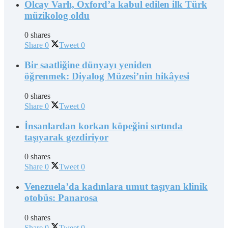
Olcay Varlı, Oxford’a kabul edilen ilk Türk
müzikolog oldu
0 shares
Share
0
Tweet
0
Bir saatliğine dünyayı yeniden
öğrenmek: Diyalog Müzesi’nin hikâyesi
0 shares
Share
0
Tweet
0
İnsanlardan korkan köpeğini sırtında
taşıyarak gezdiriyor
0 shares
Share
0
Tweet
0
Venezuela’da kadınlara umut taşıyan klinik
otobüs: Panarosa
0 shares
Share
0
Tweet
0