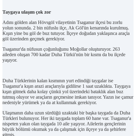
Taygaya ulaşım çok zor
Adını gölden alan Hövsgöl vilayetinin Tsaganur ilçesi bu zorlu
yolun sonunda. 2 bin nüfuslu ilçe, Ak Göl'ün kenarında kurulmuş.
Kışın yine bu göl de buz tutuyor. İlçeye doğudan yaklaşınca araçla
göl üzerinden geçmek gerekiyor.
Tsaganur'da nüfusun çoğunluğunu Moğollar oluşturuyor. 263
aileden oluşan 700 kadar Duha Türkü'nün bir kısmı da bu ilçede
yaşıyor.
Duha Türklerinin kalan kısmının yurt edindiği taygalar ise
Tsaganur'a kışın arazi araçlarıyla gidilirse 1 saat uzaklıkta. Taygaya
kışın gitmek daha kolay çünkü yol üzerindeki bataklık alan buz
tutmuş oluyor ve araçların geçmesine imkan tanıyor. Yazın ise çamur
nedeniyle yürümek ya da at kullanmak gerekiyor.
Ulaşmanın daha uzun sürdüğü uzaktaki bir başka taygada da Duha
Türkleri bulunuyor. Her iki taygada toplam 60 hane var. Tsaganur'a
nispeten yakın olan taygada 10 aile yaşıyor. Ailelerin gençlerinin
büyük bölümü okumak ya da çalışmak için ilçeye ya da şehirlere
gitmiş.