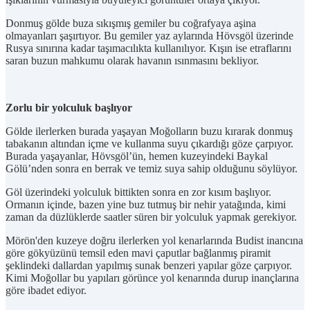
Donmuş gölde buza sıkışmış gemiler bu coğrafyaya aşina
olmayanları şaşırtıyor. Bu gemiler yaz aylarında Hövsgöl üzerinde
Rusya sınırına kadar taşımacılıkta kullanılıyor. Kışın ise etraflarını
saran buzun mahkumu olarak havanın ısınmasını bekliyor.
Zorlu bir yolculuk başlıyor
Gölde ilerlerken burada yaşayan Moğolların buzu kırarak donmuş
tabakanın altından içme ve kullanma suyu çıkardığı göze çarpıyor.
Burada yaşayanlar, Hövsgöl’ün, hemen kuzeyindeki Baykal
Gölü’nden sonra en berrak ve temiz suya sahip olduğunu söylüyor.
Göl üzerindeki yolculuk bittikten sonra en zor kısım başlıyor.
Ormanın içinde, bazen yine buz tutmuş bir nehir yatağında, kimi
zaman da düzlüklerde saatler süren bir yolculuk yapmak gerekiyor.
Mörön'den kuzeye doğru ilerlerken yol kenarlarında Budist inancına
göre gökyüzünü temsil eden mavi çaputlar bağlanmış piramit
şeklindeki dallardan yapılmış sunak benzeri yapılar göze çarpıyor.
Kimi Moğollar bu yapıları görünce yol kenarında durup inançlarına
göre ibadet ediyor.