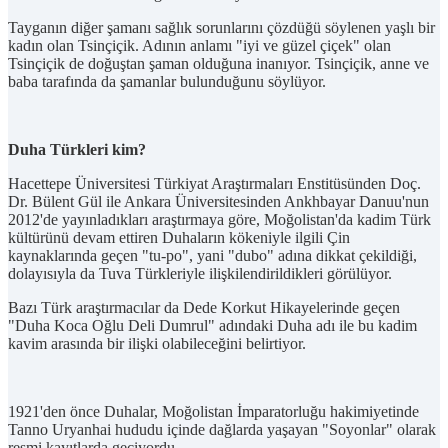
Tayganın diğer şamanı sağlık sorunlarını çözdüğü söylenen yaşlı bir
kadın olan Tsinçiçik. Adının anlamı "iyi ve güzel çiçek" olan
Tsinçiçik de doğuştan şaman olduğuna inanıyor. Tsinçiçik, anne ve
baba tarafında da şamanlar bulunduğunu söylüyor.
Duha Türkleri kim?
Hacettepe Üniversitesi Türkiyat Araştırmaları Enstitüsünden Doç.
Dr. Bülent Gül ile Ankara Üniversitesinden Ankhbayar Danuu'nun
2012'de yayınladıkları araştırmaya göre, Moğolistan'da kadim Türk
kültürünü devam ettiren Duhaların kökeniyle ilgili Çin
kaynaklarında geçen "tu-po", yani "dubo" adına dikkat çekildiği,
dolayısıyla da Tuva Türkleriyle ilişkilendirildikleri görülüyor.
Bazı Türk araştırmacılar da Dede Korkut Hikayelerinde geçen
"Duha Koca Oğlu Deli Dumrul" adındaki Duha adı ile bu kadim
kavim arasında bir ilişki olabileceğini belirtiyor.
1921'den önce Duhalar, Moğolistan İmparatorluğu hakimiyetinde
Tanno Uryanhai hududu içinde dağlarda yaşayan "Soyonlar" olarak
resmi kayıtlarda geçiyordu.