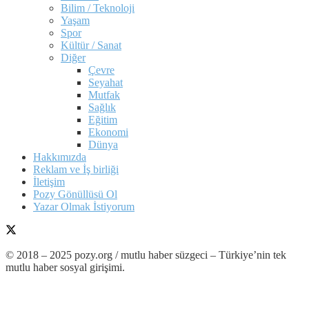
Bilim / Teknoloji
Yaşam
Spor
Kültür / Sanat
Diğer
Çevre
Seyahat
Mutfak
Sağlık
Eğitim
Ekonomi
Dünya
Hakkımızda
Reklam ve İş birliği
İletişim
Pozy Gönüllüsü Ol
Yazar Olmak İstiyorum
© 2018 – 2025 pozy.org / mutlu haber süzgeci – Türkiye’nin tek
mutlu haber sosyal girişimi.