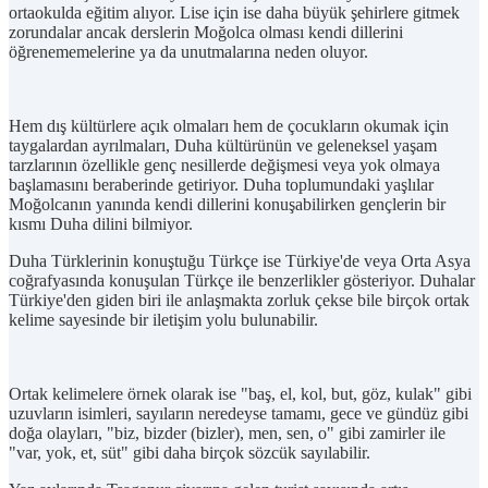
ortaokulda eğitim alıyor. Lise için ise daha büyük şehirlere gitmek
zorundalar ancak derslerin Moğolca olması kendi dillerini
öğrenememelerine ya da unutmalarına neden oluyor.
Hem dış kültürlere açık olmaları hem de çocukların okumak için
taygalardan ayrılmaları, Duha kültürünün ve geleneksel yaşam
tarzlarının özellikle genç nesillerde değişmesi veya yok olmaya
başlamasını beraberinde getiriyor. Duha toplumundaki yaşlılar
Moğolcanın yanında kendi dillerini konuşabilirken gençlerin bir
kısmı Duha dilini bilmiyor.
Duha Türklerinin konuştuğu Türkçe ise Türkiye'de veya Orta Asya
coğrafyasında konuşulan Türkçe ile benzerlikler gösteriyor. Duhalar
Türkiye'den giden biri ile anlaşmakta zorluk çekse bile birçok ortak
kelime sayesinde bir iletişim yolu bulunabilir.
Ortak kelimelere örnek olarak ise "baş, el, kol, but, göz, kulak" gibi
uzuvların isimleri, sayıların neredeyse tamamı, gece ve gündüz gibi
doğa olayları, "biz, bizder (bizler), men, sen, o" gibi zamirler ile
"var, yok, et, süt" gibi daha birçok sözcük sayılabilir.