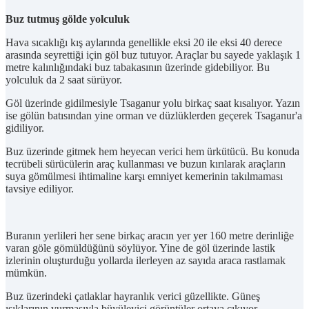
Buz tutmuş gölde yolculuk
Hava sıcaklığı kış aylarında genellikle eksi 20 ile eksi 40 derece
arasında seyrettiği için göl buz tutuyor. Araçlar bu sayede yaklaşık 1
metre kalınlığındaki buz tabakasının üzerinde gidebiliyor. Bu
yolculuk da 2 saat sürüyor.
Göl üzerinde gidilmesiyle Tsaganur yolu birkaç saat kısalıyor. Yazın
ise gölün batısından yine orman ve düzlüklerden geçerek Tsaganur'a
gidiliyor.
Buz üzerinde gitmek hem heyecan verici hem ürkütücü. Bu konuda
tecrübeli sürücülerin araç kullanması ve buzun kırılarak araçların
suya gömülmesi ihtimaline karşı emniyet kemerinin takılmaması
tavsiye ediliyor.
Buranın yerlileri her sene birkaç aracın yer yer 160 metre derinliğe
varan göle gömüldüğünü söylüyor. Yine de göl üzerinde lastik
izlerinin oluşturduğu yollarda ilerleyen az sayıda araca rastlamak
mümkün.
Buz üzerindeki çatlaklar hayranlık verici güzellikte. Güneş
ışıklarının vurmasıyla büyüleyici görüntüler ortaya çıkıyor.