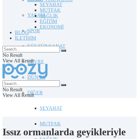
SEYAHAT
MUTFAK
YAŞAM
SAĞLIK
EĞİTİM
EKONOMİ
SPOR
BLOG
İLETİŞİM
KÜLTÜR/SANAT
No Result
View All Result
ÇEVRE
DÜNYA
No Result
DİĞER
View All Result
SEYAHAT
MUTFAK
Issız ormanlarda geyikleriyle