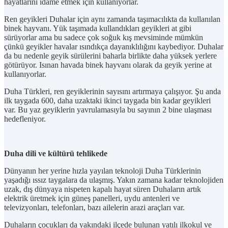
hayatlarını idame etmek için kullanıyorlar.
Ren geyikleri Duhalar için aynı zamanda taşımacılıkta da kullanılan
binek hayvanı. Yük taşımada kullandıkları geyikleri at gibi
sürüyorlar ama bu sadece çok soğuk kış mevsiminde mümkün
çünkü geyikler havalar ısındıkça dayanıklılığını kaybediyor. Duhalar
da bu nedenle geyik sürülerini baharla birlikte daha yüksek yerlere
götürüyor. Isınan havada binek hayvanı olarak da geyik yerine at
kullanıyorlar.
Duha Türkleri, ren geyiklerinin sayısını artırmaya çalışıyor. Şu anda
ilk taygada 600, daha uzaktaki ikinci taygada bin kadar geyikleri
var. Bu yaz geyiklerin yavrulamasıyla bu sayının 2 bine ulaşması
hedefleniyor.
Duha dili ve kültürü tehlikede
Dünyanın her yerine hızla yayılan teknoloji Duha Türklerinin
yaşadığı ıssız taygalara da ulaşmış. Yakın zamana kadar teknolojiden
uzak, dış dünyaya nispeten kapalı hayat süren Duhaların artık
elektrik üretmek için güneş panelleri, uydu antenleri ve
televizyonları, telefonları, bazı ailelerin arazi araçları var.
Duhaların çocukları da yakındaki ilçede bulunan yatılı ilkokul ve