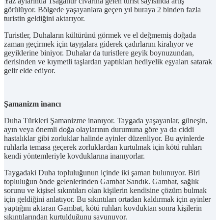
Yaz aylarında Tsaganur civarına gelen turist sayısında artış
görülüyor. Bölgede yaşayanlara geçen yıl buraya 2 binden fazla
turistin geldiğini aktarıyor.
Turistler, Duhaların kültürünü görmek ve el değmemiş doğada
zaman geçirmek için taygalara giderek çadırlarını kiralıyor ve
geyiklerine biniyor. Duhalar da turistlere geyik boynuzundan,
derisinden ve kıymetli taşlardan yaptıkları hediyelik eşyaları satarak
gelir elde ediyor.
Şamanizm inancı
Duha Türkleri Şamanizme inanıyor. Taygada yaşayanlar, güneşin,
ayın veya önemli doğa olaylarının durumuna göre ya da ciddi
hastalıklar gibi zorluklar halinde ayinler düzenliyor. Bu ayinlerde
ruhlarla temasa geçerek zorluklardan kurtulmak için kötü ruhları
kendi yöntemleriyle kovduklarına inanıyorlar.
Taygadaki Duha topluluğunun içinde iki şaman bulunuyor. Biri
topluluğun önde gelenlerinden Gambat Sandık. Gambat, sağlık
sorunu ve kişisel sıkıntıları olan kişilerin kendisine çözüm bulmak
için geldiğini anlatıyor. Bu sıkıntıları ortadan kaldırmak için ayinler
yaptığını aktaran Gambat, kötü ruhları kovduktan sonra kişilerin
sıkıntılarından kurtulduğunu savunuyor.