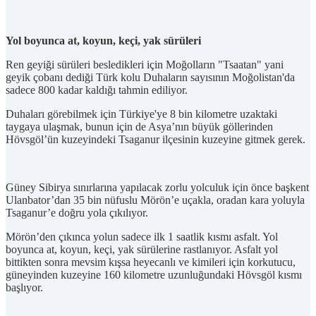
Yol boyunca at, koyun, keçi, yak sürüleri
Ren geyiği sürüleri besledikleri için Moğolların "Tsaatan" yani
geyik çobanı dediği Türk kolu Duhaların sayısının Moğolistan'da
sadece 800 kadar kaldığı tahmin ediliyor.
Duhaları görebilmek için Türkiye'ye 8 bin kilometre uzaktaki
taygaya ulaşmak, bunun için de Asya’nın büyük göllerinden
Hövsgöl’ün kuzeyindeki Tsaganur ilçesinin kuzeyine gitmek gerek.
Güney Sibirya sınırlarına yapılacak zorlu yolculuk için önce başkent
Ulanbator’dan 35 bin nüfuslu Mörön’e uçakla, oradan kara yoluyla
Tsaganur’e doğru yola çıkılıyor.
Mörön’den çıkınca yolun sadece ilk 1 saatlik kısmı asfalt. Yol
boyunca at, koyun, keçi, yak sürülerine rastlanıyor. Asfalt yol
bittikten sonra mevsim kışsa heyecanlı ve kimileri için korkutucu,
güneyinden kuzeyine 160 kilometre uzunluğundaki Hövsgöl kısmı
başlıyor.