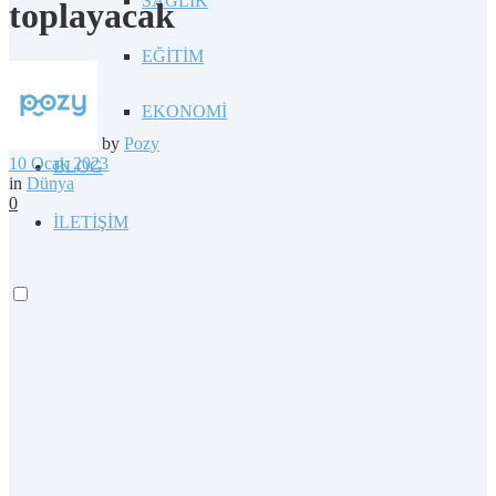
SAĞLIK
toplayacak
EĞİTİM
EKONOMİ
by
Pozy
10 Ocak 2023
BLOG
in
Dünya
0
İLETİŞİM