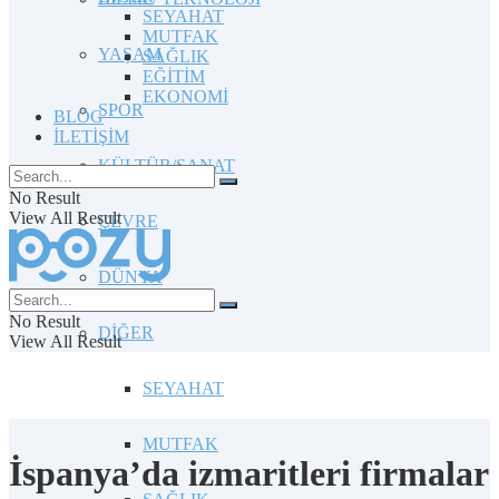
SEYAHAT
MUTFAK
YAŞAM
SAĞLIK
EĞİTİM
EKONOMİ
SPOR
BLOG
İLETİŞİM
KÜLTÜR/SANAT
No Result
View All Result
ÇEVRE
DÜNYA
No Result
DİĞER
View All Result
SEYAHAT
MUTFAK
İspanya’da izmaritleri firmalar