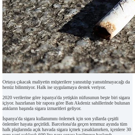
Ortaya çıkacak maliyetin müşterilere yanısıtılıp yansıtılmayacağı da
henüz bilinmiyor. Halk ise uygulamaya destek veriyor.
2020 verilerine göre ispanya'da yetişkin nüfusunun beşte biri sigara
içiyor. hazırlanan bir rapora göre Batı Akdeniz sahillerinde bulunan
atıkların başında sigara izmaritleri geliyor.
İspanya'da sigara kullanımını önlemek için son yıllarda çeşitli
önlemler hayata geçirildi. Barcelona'da geçen temmuz ayında tüm
halk plajlarında açık havada sigara içmek yasaklanırken, içenlere 30
euro yani yaklaşık 600 lira para cezası kesilmeye başlandı