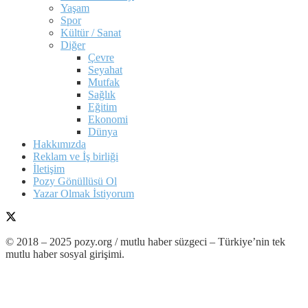
Yaşam
Spor
Kültür / Sanat
Diğer
Çevre
Seyahat
Mutfak
Sağlık
Eğitim
Ekonomi
Dünya
Hakkımızda
Reklam ve İş birliği
İletişim
Pozy Gönüllüsü Ol
Yazar Olmak İstiyorum
© 2018 – 2025 pozy.org / mutlu haber süzgeci – Türkiye’nin tek
mutlu haber sosyal girişimi.