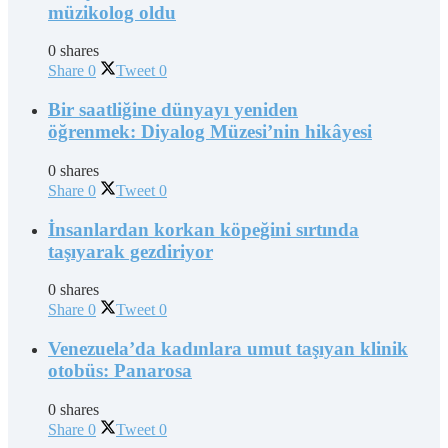
müzikolog oldu
0 shares
Share
0
Tweet
0
Bir saatliğine dünyayı yeniden
öğrenmek: Diyalog Müzesi’nin hikâyesi
0 shares
Share
0
Tweet
0
İnsanlardan korkan köpeğini sırtında
taşıyarak gezdiriyor
0 shares
Share
0
Tweet
0
Venezuela’da kadınlara umut taşıyan klinik
otobüs: Panarosa
0 shares
Share
0
Tweet
0