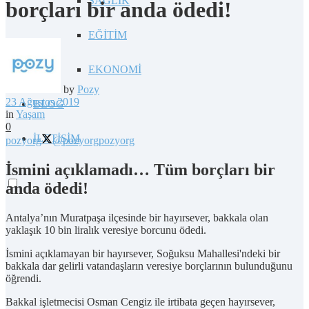
SAĞLIK
borçları bir anda ödedi!
EĞİTİM
EKONOMİ
by
Pozy
23 Ağustos 2019
BLOG
in
Yaşam
0
İLETİŞİM
pozyorg
@pozyorg
pozyorg
İsmini açıklamadı… Tüm borçları bir
anda ödedi!
Antalya’nın Muratpaşa ilçesinde bir hayırsever, bakkala olan
yaklaşık 10 bin liralık veresiye borcunu ödedi.
İsmini açıklamayan bir hayırsever, Soğuksu Mahallesi'ndeki bir
bakkala dar gelirli vatandaşların veresiye borçlarının bulunduğunu
öğrendi.
Bakkal işletmecisi Osman Cengiz ile irtibata geçen hayırsever,