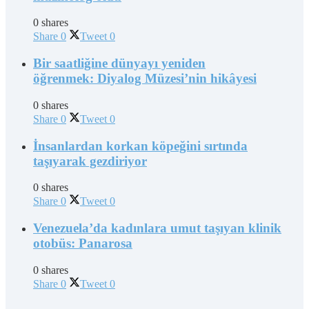
0 shares
Share
0
Tweet
0
Bir saatliğine dünyayı yeniden
öğrenmek: Diyalog Müzesi’nin hikâyesi
0 shares
Share
0
Tweet
0
İnsanlardan korkan köpeğini sırtında
taşıyarak gezdiriyor
0 shares
Share
0
Tweet
0
Venezuela’da kadınlara umut taşıyan klinik
otobüs: Panarosa
0 shares
Share
0
Tweet
0