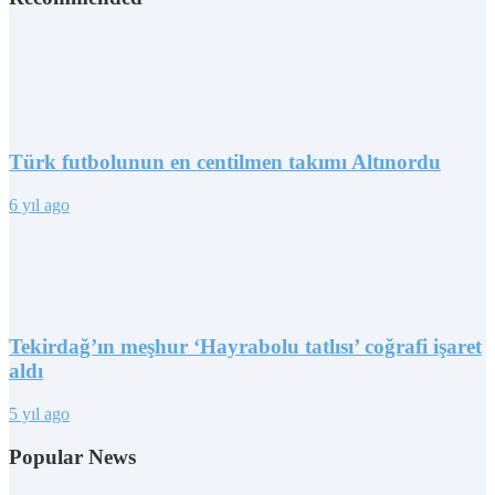
Türk futbolunun en centilmen takımı Altınordu
6 yıl ago
Tekirdağ’ın meşhur ‘Hayrabolu tatlısı’ coğrafi işaret
aldı
5 yıl ago
Popular News