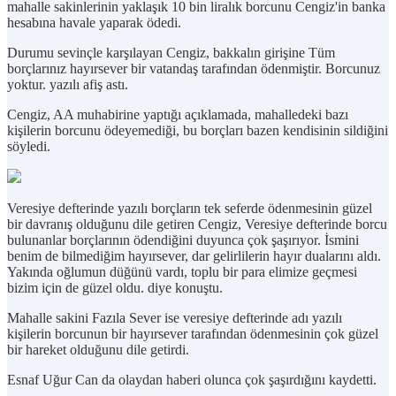
mahalle sakinlerinin yaklaşık 10 bin liralık borcunu Cengiz'in banka
hesabına havale yaparak ödedi.
Durumu sevinçle karşılayan Cengiz, bakkalın girişine Tüm
borçlarınız hayırsever bir vatandaş tarafından ödenmiştir. Borcunuz
yoktur. yazılı afiş astı.
Cengiz, AA muhabirine yaptığı açıklamada, mahalledeki bazı
kişilerin borcunu ödeyemediği, bu borçları bazen kendisinin sildiğini
söyledi.
Veresiye defterinde yazılı borçların tek seferde ödenmesinin güzel
bir davranış olduğunu dile getiren Cengiz, Veresiye defterinde borcu
bulunanlar borçlarının ödendiğini duyunca çok şaşırıyor. İsmini
benim de bilmediğim hayırsever, dar gelirlilerin hayır dualarını aldı.
Yakında oğlumun düğünü vardı, toplu bir para elimize geçmesi
bizim için de güzel oldu. diye konuştu.
Mahalle sakini Fazıla Sever ise veresiye defterinde adı yazılı
kişilerin borcunun bir hayırsever tarafından ödenmesinin çok güzel
bir hareket olduğunu dile getirdi.
Esnaf Uğur Can da olaydan haberi olunca çok şaşırdığını kaydetti.