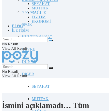
SEYAHAT
MUTFAK
YAŞAM
SAĞLIK
EĞİTİM
EKONOMİ
SPOR
BLOG
İLETİŞİM
KÜLTÜR/SANAT
No Result
View All Result
ÇEVRE
DÜNYA
No Result
DİĞER
View All Result
SEYAHAT
MUTFAK
İsmini açıklamadı… Tüm