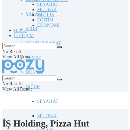
SEYAHAT
MUTFAK
YAŞAM
SAĞLIK
EĞİTİM
EKONOMİ
SPOR
BLOG
İLETİŞİM
KÜLTÜR/SANAT
No Result
View All Result
ÇEVRE
DÜNYA
No Result
DİĞER
View All Result
SEYAHAT
MUTFAK
İŞ Holding, Pizza Hut