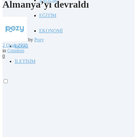
SAĞLIK
Almanya’yı devraldı
EĞİTİM
EKONOMİ
by
Pozy
2 Ocak 2023
BLOG
in
Gündem
0
İLETİŞİM