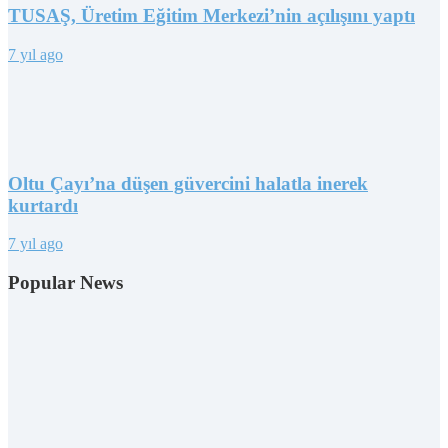
TUSAŞ, Üretim Eğitim Merkezi’nin açılışını yaptı
7 yıl ago
Oltu Çayı’na düşen güvercini halatla inerek
kurtardı
7 yıl ago
Popular News