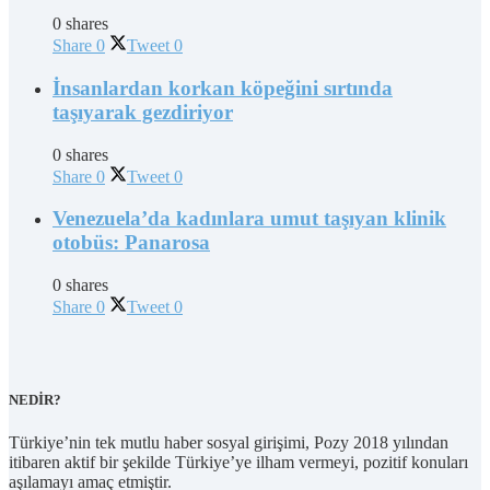
0 shares
Share
0
Tweet
0
İnsanlardan korkan köpeğini sırtında
taşıyarak gezdiriyor
0 shares
Share
0
Tweet
0
Venezuela’da kadınlara umut taşıyan klinik
otobüs: Panarosa
0 shares
Share
0
Tweet
0
NEDİR?
Türkiye’nin tek mutlu haber sosyal girişimi, Pozy 2018 yılından
itibaren aktif bir şekilde Türkiye’ye ilham vermeyi, pozitif konuları
aşılamayı amaç etmiştir.