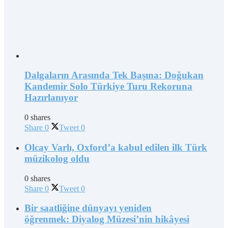
Dalgaların Arasında Tek Başına: Doğukan
Kandemir Solo Türkiye Turu Rekoruna
Hazırlanıyor
0 shares
Share
0
Tweet
0
Olcay Varlı, Oxford’a kabul edilen ilk Türk
müzikolog oldu
0 shares
Share
0
Tweet
0
Bir saatliğine dünyayı yeniden
öğrenmek: Diyalog Müzesi’nin hikâyesi