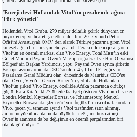
şirketi arasında yüzde 106 performans ile zirveye çıktı.
'Enerji devi Hollandalı Vitol’ün perakende ağına
Türk yönetici'
Hollandalı Vitol Grubu, 279 milyar dolarlık gelirle dünyanın en
büyük enerji ve ticareti şirketlerinden biri. 2017 yılında Petrol
Ofisi’ni Avusturyalı OMV’den alarak Türkiye pazarına giren Vitol,
küresel ağına bir Türk yöneticiyi atadı. Perakende enerji satışında
Vitol’ün en önemli markası olan Vivo Energy, Total Mısır’ın eski
Genel Müdürü Peyami Oven’i Magrip coğrafyasI ve Hint Okyanusu
Bölgesi’nin Başkan Yardımcısı yaptı. Peyami Oven ayrıca şirketin
Fas operasyonlarının da CEO’su oldu. 4 yıl Total Energies’in
Pazarlama Genel Müdürü olan, öncesinde de Mauritius CEO’su
olan Oven, Vivo’da George Robert’ın yerini aldı. Hollandalı
Vitol’ün şirketi Vivo Energy, özellikle Afrika pazarında oldukça
güçlü. Kara Kıta’daki 23 ülkede faaliyet gösteren Vivo’nun hisseleri
Londra Menkul Kıymetler Borsası ve Johannesburg Menkul
Kıymetler Borsasında işlem görüyor. İngiliz firması olarak kurulan
Vivo, geçen yıl temmuz ayında Vitol tarafından satın alınmış,
ardından yöentim anlamında büyük bir değişime imza atmıştı.
Oven’in atanması da bu değişimin en önemli parçalarından biri
olarak görünüyor."