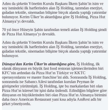
Adını da şirketin Yönetim Kurulu Başkanı İlkem Şahin’in isim ve
soy ismindeki ilk harflerinden alan İŞ Holding, tarımdan enerjiye,
gıdadan tekstile, sinemadan bilişime birçok alanda yaptığı yatırımlar
bulunuyor. Kerim Ülker’in aktardığına göre İŞ Holding, Pizza Hut
Almanya’yı devraldı.
70 yıl önce Hüseyin Şahin tarafından temeli atılan İŞ Holding şimdi
de Pizza Hut Almanya’yı devraldı.
Adını da şirketin Yönetim Kurulu Başkanı İlkem Şahin’in isim ve
soy ismindeki ilk harflerinden alan İŞ Holding, tarımdan enerjiye,
gıdadan tekstile, sinemadan bilişime birçok alanda yaptığı yatırımlar
bulunuyor.
Dünaya'dan Kerim Ülker'in aktardığına göre,
İŞ Holding, ilk
olarak dünyanın en büyük fast food restoran işletmecilerinden biri
KFC’nin ardından da Pizza Hut’ın Türkiye ve KKTC
operasyonlarını ve master franchise’ini aldı. Sonrasında İŞ Holding,
sonrasında ise Sabancı Ailesi tarafından kurulan Peyman ile
görüşmeler yürütmüştü. İŞ Holding, işte bu markalardan biri olan
Pizza Hut’ın küresel bir işini daha üstlendi. Edindiğim bilgilere göre
dünyanın en büyüklerinden biri olan Pizza Hut’ın Almanya birimini
daha önce American Restaurant yani kısa adıyla AmRest adlı bir
şirket yönetiyordu.