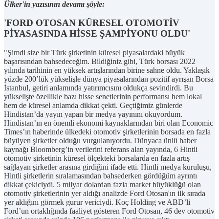
Ülker'in yazısının devamı şöyle:
'FORD OTOSAN KÜRESEL OTOMOTİV
PİYASASINDA HİSSE ŞAMPİYONU OLDU'
"Şimdi size bir Türk şirketinin küresel piyasalardaki büyük
başarısından bahsedeceğim. Bildiğiniz gibi, Türk borsası 2022
yılında tarihinin en yüksek artışlarından birine sahne oldu. Yaklaşık
yüzde 200’lük yükselişle dünya piyasalarından pozitif ayrışan Borsa
İstanbul, getiri anlamında yatırımcısını oldukça sevindirdi. Bu
yükselişte özellikle bazı hisse senetlerinin performansı hem lokal
hem de küresel anlamda dikkat çekti. Geçtiğimiz günlerde
Hindistan’da yayın yapan bir medya yayınını okuyordum.
Hindistan’ın en önemli ekonomi kaynaklarından biri olan Economic
Times’ın haberinde ülkedeki otomotiv şirketlerinin borsada en fazla
büyüyen şirketler olduğu vurgulanıyordu. Dünyaca ünlü haber
kaynağı Bloomberg’in verilerini referans alan yayında, 6 Hintli
otomotiv şirketinin küresel ölçekteki borsalarda en fazla artış
sağlayan şirketler arasına girdiğini ifade etti. Hintli medya kuruluşu,
Hintli şirketlerin sıralamasından bahsederken gördüğüm ayrıntı
dikkat çekiciydi. 5 milyar dolardan fazla market büyüklüğü olan
otomotiv şirketlerinin yer aldığı analizde Ford Otosan'ın ilk sırada
yer aldığını görmek gurur vericiydi. Koç Holding ve ABD’li
Ford’un ortaklığında faaliyet gösteren Ford Otosan, 46 dev otomotiv