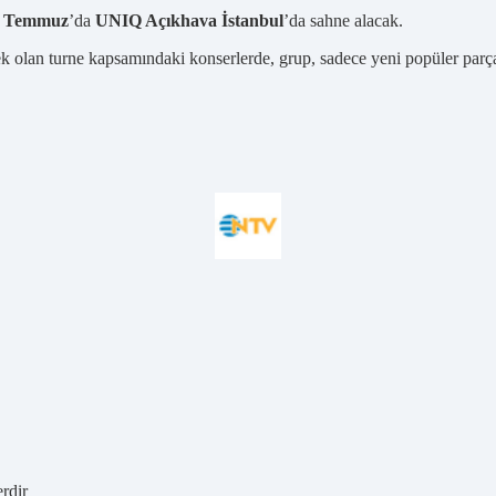
4 Temmuz
’da
UNIQ Açıkhava İstanbul
’da sahne alacak.
 olan turne kapsamındaki konserlerde, grup, sadece yeni popüler parça
erdir