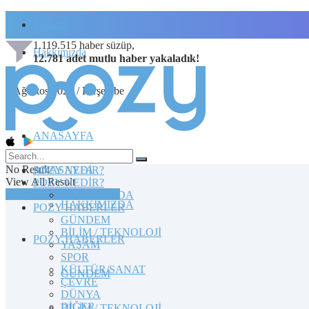
İletişim
1.119.515
haber süzüp,
Hakkımızda
12.781
adet
mutlu haber
yakaladık!
6 Ağustos 2026 / Perşembe
ANASAYFA
No Result
POZY NEDİR?
ANASAYFA
View All Result
POZY NEDİR?
TOPLULUĞA KATILIN
HAKKIMIZDA
HAKKIMIZDA
POZY HABERLER
GÜNDEM
BİLİM / TEKNOLOJİ
POZY HABERLER
YAŞAM
SPOR
KÜLTÜR/SANAT
GÜNDEM
ÇEVRE
DÜNYA
DİĞER
BİLİM / TEKNOLOJİ