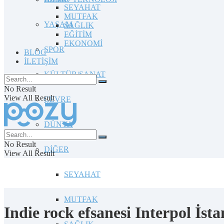
SEYAHAT
MUTFAK
YAŞAM
SAĞLIK
EĞİTİM
EKONOMİ
SPOR
BLOG
İLETİŞİM
KÜLTÜR/SANAT
No Result
View All Result
ÇEVRE
DÜNYA
No Result
DİĞER
View All Result
SEYAHAT
MUTFAK
Indie rock efsanesi Interpol İsta