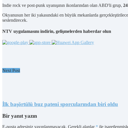
Indie rock ve post-punk uyanışının ikonlarından olan ABD'li grup,
2
Okyanusun her iki yakasındaki en büyük mekanlarda gerçekleştirilecek
seslendirecek.
NTV uygulamasını indirin, gelişmelerden haberdar olun
Next Post
İlk başörtülü buz pateni sporcularından biri oldu
Bir yanıt yazın
E-posta adresiniz yayınlanmayacak.
Gerekli alanlar
*
ile işaretlenmişl