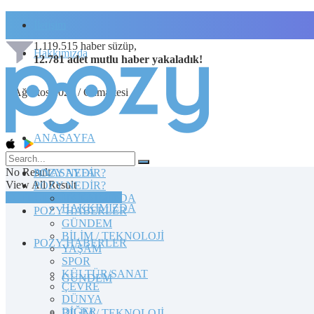
İletişim
1.119.515
haber süzüp,
Hakkımızda
12.781
adet
mutlu haber
yakaladık!
8 Ağustos 2026 / Cumartesi
ANASAYFA
No Result
POZY NEDİR?
ANASAYFA
View All Result
POZY NEDİR?
TOPLULUĞA KATILIN
HAKKIMIZDA
HAKKIMIZDA
POZY HABERLER
GÜNDEM
BİLİM / TEKNOLOJİ
POZY HABERLER
YAŞAM
SPOR
KÜLTÜR/SANAT
GÜNDEM
ÇEVRE
DÜNYA
DİĞER
BİLİM / TEKNOLOJİ