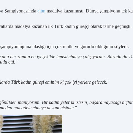
nya Şampiyonası'nda
altın
madalya kazanmıştı. Dünya şampiyonu tek kadı
tlarda madalya kazanan ilk Türk kadın güreşçi olarak tarihe geçmişti.
a şampiyonluğuna ulaştığı için çok mutlu ve gururlu olduğunu söyledi.
ücünü her zaman en iyi şekilde temsil etmeye çalışıyorum. Burada da Tü
lu etti."
rda Türk kadın güreşi eminim ki çok iyi yerlere gelecek."
önülden inanıyorum. Bir kadın yeter ki istesin, başaramayacağı hiçbir
 etmeden mücadele etmeye devam etsinler."