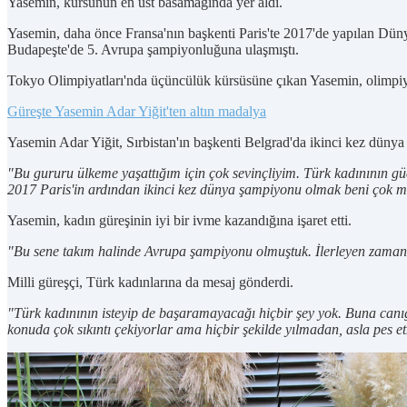
Yasemin, kürsünün en üst basamağında yer aldı.
Yasemin, daha önce Fransa'nın başkenti Paris'te 2017'de yapılan Dü
Budapeşte'de 5. Avrupa şampiyonluğuna ulaşmıştı.
Tokyo Olimpiyatları'nda üçüncülük kürsüsüne çıkan Yasemin, olimpiya
Güreşte Yasemin Adar Yiğit'ten altın madalya
Yasemin Adar Yiğit, Sırbistan'ın başkenti Belgrad'da ikinci kez düny
"Bu gururu ülkeme yaşattığım için çok sevinçliyim. Türk kadınının g
2017 Paris'in ardından ikinci kez dünya şampiyonu olmak beni çok mut
Yasemin, kadın güreşinin iyi bir ivme kazandığına işaret etti.
"Bu sene takım halinde Avrupa şampiyonu olmuştuk. İlerleyen zamanla
Milli güreşçi, Türk kadınlarına da mesaj gönderdi.
"Türk kadınının isteyip de başaramayacağı hiçbir şey yok. Buna canıg
konuda çok sıkıntı çekiyorlar ama hiçbir şekilde yılmadan, asla pes