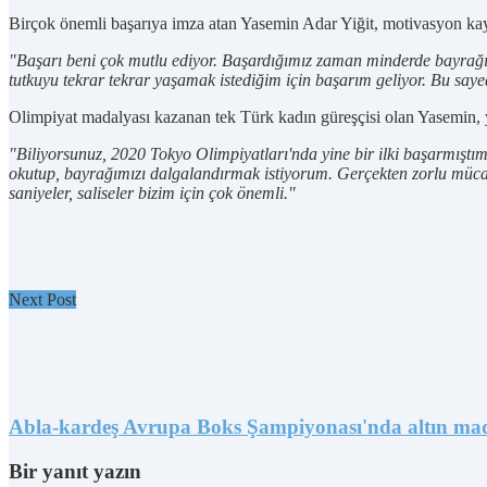
Birçok önemli başarıya imza atan Yasemin Adar Yiğit, motivasyon kayn
"Başarı beni çok mutlu ediyor. Başardığımız zaman minderde bayrağı
tutkuyu tekrar tekrar yaşamak istediğim için başarım geliyor. Bu sa
Olimpiyat madalyası kazanan tek Türk kadın güreşçisi olan Yasemin, ye
"Biliyorsunuz, 2020 Tokyo Olimpiyatları'nda yine bir ilki başarmıştı
okutup, bayrağımızı dalgalandırmak istiyorum. Gerçekten zorlu mücadel
saniyeler, saliseler bizim için çok önemli."
Next Post
Abla-kardeş Avrupa Boks Şampiyonası'nda altın mad
Bir yanıt yazın