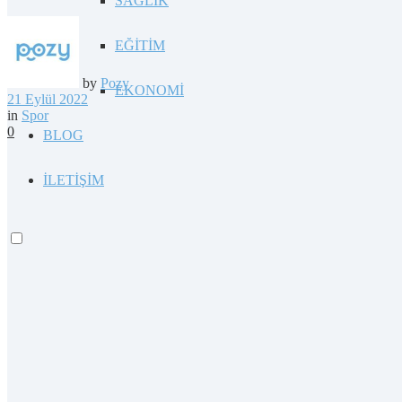
SAĞLIK
EĞİTİM
by
Pozy
EKONOMİ
21 Eylül 2022
in
Spor
0
BLOG
İLETİŞİM