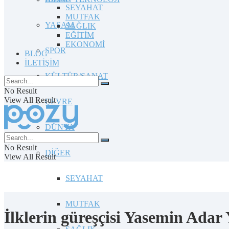
SEYAHAT
MUTFAK
YAŞAM
SAĞLIK
EĞİTİM
EKONOMİ
SPOR
BLOG
İLETİŞİM
KÜLTÜR/SANAT
No Result
View All Result
ÇEVRE
DÜNYA
No Result
DİĞER
View All Result
SEYAHAT
MUTFAK
İlklerin güreşçisi Yasemin Adar