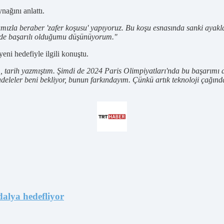
ağını anlattı.
mızla beraber 'zafer koşusu' yapıyoruz. Bu koşu esnasında sanki aya
yede başarılı olduğumu düşünüyorum."
ni hedefiyle ilgili konuştu.
m, tarih yazmıştım. Şimdi de 2024 Paris Olimpiyatları'nda bu başarımı 
eler beni bekliyor, bunun farkındayım. Çünkü artık teknoloji çağındayı
alya hedefliyor