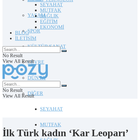
SEYAHAT
MUTFAK
YAŞAM
SAĞLIK
EĞİTİM
EKONOMİ
SPOR
BLOG
İLETİŞİM
KÜLTÜR/SANAT
No Result
View All Result
ÇEVRE
DÜNYA
No Result
DİĞER
View All Result
SEYAHAT
MUTFAK
İlk Türk kadın ‘Kar Leoparı’