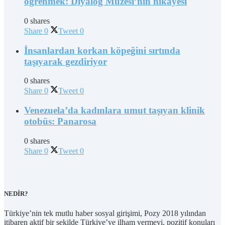
öğrenmek: Diyalog Müzesi’nin hikâyesi
0 shares
Share
0
Tweet
0
İnsanlardan korkan köpeğini sırtında
taşıyarak gezdiriyor
0 shares
Share
0
Tweet
0
Venezuela’da kadınlara umut taşıyan klinik
otobüs: Panarosa
0 shares
Share
0
Tweet
0
NEDİR?
Türkiye’nin tek mutlu haber sosyal girişimi, Pozy 2018 yılından
itibaren aktif bir şekilde Türkiye’ye ilham vermeyi, pozitif konuları