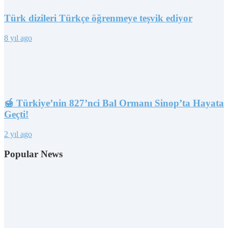
Türk dizileri Türkçe öğrenmeye teşvik ediyor
8 yıl ago
🍯 Türkiye’nin 827’nci Bal Ormanı Sinop’ta Hayata
Geçti!
2 yıl ago
Popular News