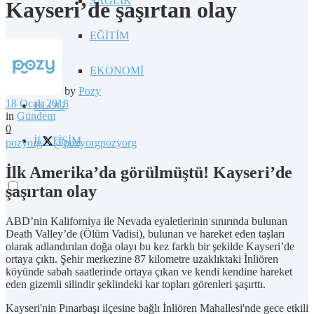
SAĞLIK
Kayseri’de şaşırtan olay
EĞİTİM
EKONOMİ
by
Pozy
18 Ocak 2018
BLOG
in
Gündem
0
İLETİŞİM
pozyorg
@pozyorg
pozyorg
İlk Amerika’da görülmüştü! Kayseri’de
şaşırtan olay
ABD’nin Kaliforniya ile Nevada eyaletlerinin sınırında bulunan
Death Valley’de (Ölüm Vadisi), bulunan ve hareket eden taşları
olarak adlandırılan doğa olayı bu kez farklı bir şekilde Kayseri’de
ortaya çıktı. Şehir merkezine 87 kilometre uzaklıktaki İnliören
köyünde sabah saatlerinde ortaya çıkan ve kendi kendine hareket
eden gizemli silindir şeklindeki kar topları görenleri şaşırttı.
Kayseri'nin Pınarbaşı ilçesine bağlı İnliören Mahallesi'nde gece etkili