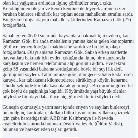
olan kar yağışının ardından ilginç görüntüler ortaya çıktı.
Kendiliğinden oluşan ve kendi kendine ilerleyerek ardında izler
bırakan binlerce silindirik kar topları adeta mahallenin etrafını sardı.
Bu gizemli doğa olayını mahalle sakinlerinden Ramazan Gök (25)
fotoğrafladı.
Sabah erken 06.00 sularında hayvanlara bakmak için evden çıkan
Ramazan Gök, bir anda mahallenin yanına kadar gelen kar toplarını
görünce hemen fotoğraf makinesine sarıldı ve bu ilginç olayı
fotoğrafladı. Olayı anlatan Ramazan Gök, Sabah erken saatlerde
hayvanlara bakmak için evden çıktığımda ilginç bir manzarayla
karşılaştım ve hemen telefonumu alıp görüntü aldım. Eve tekrar
gelip 58 yaşındaki babama sorduğumda böyle bir şeyi ilk defa
gördüğünü söyledi. Tahminimize göre; dün gece sabaha kadar esen
karayel, kar tabakasını kilometrelerce sürükleyip köyün kenarına
silindir şeklinde kar tabakası olarak getirmişti. Bu durumu gören bir
çok köylü de şaşkınlığa kapıldı. Köyümüzde yaşı büyük olanlar
böylesine bir olayı daha önce hiç görmediklerini söyledi dedi.
Güneşin çıkmasıyla yarım saat içinde eriyen ve sayıları binlerceyi
bulan ilginç kar topları, akıllara bilim insanlarının yıllarca çözmek
için çaba harcadığı ünlü ABD'nin Kaliforniya ile Nevada
eyaletlerinin sınırında bulunan Death Valley de (Ölüm Vadisi),
bulunan ve hareket eden taşları getirdi.