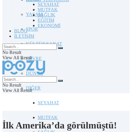
SEYAHAT
MUTFAK
YAŞAM
SAĞLIK
EĞİTİM
EKONOMİ
SPOR
BLOG
İLETİŞİM
KÜLTÜR/SANAT
No Result
View All Result
ÇEVRE
DÜNYA
No Result
DİĞER
View All Result
SEYAHAT
MUTFAK
İlk Amerika’da görülmüştü!