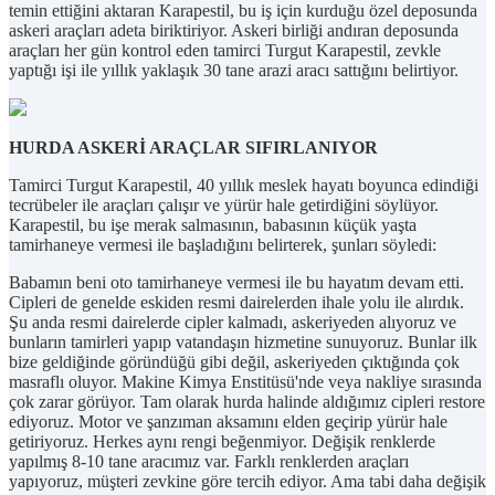
temin ettiğini aktaran Karapestil, bu iş için kurduğu özel deposunda
askeri araçları adeta biriktiriyor. Askeri birliği andıran deposunda
araçları her gün kontrol eden tamirci Turgut Karapestil, zevkle
yaptığı işi ile yıllık yaklaşık 30 tane arazi aracı sattığını belirtiyor.
HURDA ASKERİ ARAÇLAR SIFIRLANIYOR
Tamirci Turgut Karapestil, 40 yıllık meslek hayatı boyunca edindiği
tecrübeler ile araçları çalışır ve yürür hale getirdiğini söylüyor.
Karapestil, bu işe merak salmasının, babasının küçük yaşta
tamirhaneye vermesi ile başladığını belirterek, şunları söyledi:
Babamın beni oto tamirhaneye vermesi ile bu hayatım devam etti.
Cipleri de genelde eskiden resmi dairelerden ihale yolu ile alırdık.
Şu anda resmi dairelerde cipler kalmadı, askeriyeden alıyoruz ve
bunların tamirleri yapıp vatandaşın hizmetine sunuyoruz. Bunlar ilk
bize geldiğinde göründüğü gibi değil, askeriyeden çıktığında çok
masraflı oluyor. Makine Kimya Enstitüsü'nde veya nakliye sırasında
çok zarar görüyor. Tam olarak hurda halinde aldığımız cipleri restore
ediyoruz. Motor ve şanzıman aksamını elden geçirip yürür hale
getiriyoruz. Herkes aynı rengi beğenmiyor. Değişik renklerde
yapılmış 8-10 tane aracımız var. Farklı renklerden araçları
yapıyoruz, müşteri zevkine göre tercih ediyor. Ama tabi daha değişik