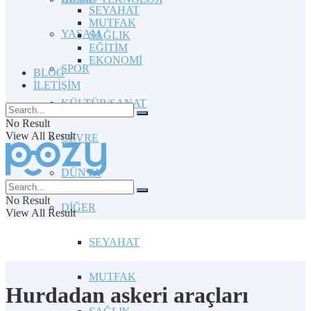
SEYAHAT
MUTFAK
YAŞAM
SAĞLIK
EĞİTİM
EKONOMİ
SPOR
BLOG
İLETİŞİM
KÜLTÜR/SANAT
No Result
View All Result
ÇEVRE
DÜNYA
No Result
DİĞER
View All Result
SEYAHAT
MUTFAK
Hurdadan askeri araçları