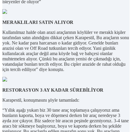
isteyenler de oluyor”
MERAKLILARI SATIN ALIYOR
Kullanılmaz halde olan arazi araçlarının köylüler ve meraklı kişiler
tarafından satın alındığını dikkat çeken Karapestil, Bu araçların sonu
yok. Ne kadar para harcarsan o kadar gidiyor. Genelde bunları
arazisi olan ve Off Road tutkunları tercih ediyor. Yani günlük
kullanılacak araçlar değil ama köyde bağ ve bahçesi olanlar
muhtemelen alıyor. Çünkü bu araçların yenisi de çıkmadığı için,
vatandaşlar bunları tercih ediyor. Bu cipler arazide de rahat olduğu
için tercih ediliyor” diye konuştu.
RESTORASYON 3 AY KADAR SÜREBİLİYOR
Karapestil, konuşmasını şöyle tamamladı:
“Yıllık aşağı yukarı biz 30 tane araç toplamaya çalışıyoruz ama
bunların kaporta, boya ve döşemesi derken bir araç neredeyse 3
ayda zor çıkıyor. Biz sadece bir aracın peşinde gezmiyoruz. 3-4 tane
aracı bir sökmeye başlıyoruz, boya ve kaporta derken bu şekilde
toplanıyor. Bu araçlarda edilen masrafın sonu yok. Bu araçların