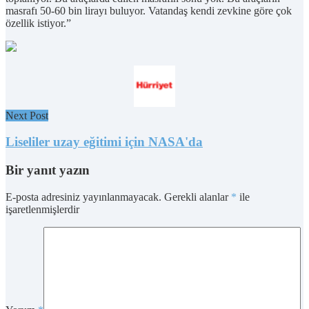
masrafı 50-60 bin lirayı buluyor. Vatandaş kendi zevkine göre çok
özellik istiyor.”
Next Post
Liseliler uzay eğitimi için NASA'da
Bir yanıt yazın
E-posta adresiniz yayınlanmayacak.
Gerekli alanlar
*
ile
işaretlenmişlerdir