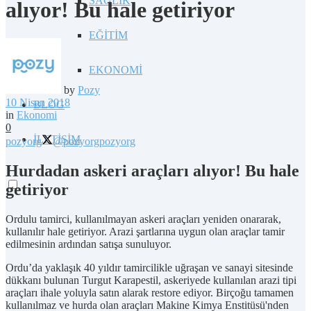
SAĞLIK
alıyor! Bu hale getiriyor
EĞİTİM
EKONOMİ
by
Pozy
10 Nisan 2018
BLOG
in
Ekonomi
0
İLETİŞİM
pozyorg
@pozyorg
pozyorg
Hurdadan askeri araçları alıyor! Bu hale
getiriyor
Ordulu tamirci, kullanılmayan askeri araçları yeniden onararak,
kullanılır hale getiriyor. Arazi şartlarına uygun olan araçlar tamir
edilmesinin ardından satışa sunuluyor.
Ordu’da yaklaşık 40 yıldır tamircilikle uğraşan ve sanayi sitesinde
dükkanı bulunan Turgut Karapestil, askeriyede kullanılan arazi tipi
araçları ihale yoluyla satın alarak restore ediyor. Birçoğu tamamen
kullanılmaz ve hurda olan araçları Makine Kimya Enstitüsü'nden