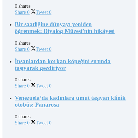
0 shares
Share
0
Tweet
0
Bir saatliğine dünyayı yeniden
öğrenmek: Diyalog Müzesi’nin hikâyesi
0 shares
Share
0
Tweet
0
İnsanlardan korkan köpeğini sırtında
taşıyarak gezdiriyor
0 shares
Share
0
Tweet
0
Venezuela’da kadınlara umut taşıyan klinik
otobüs: Panarosa
0 shares
Share
0
Tweet
0