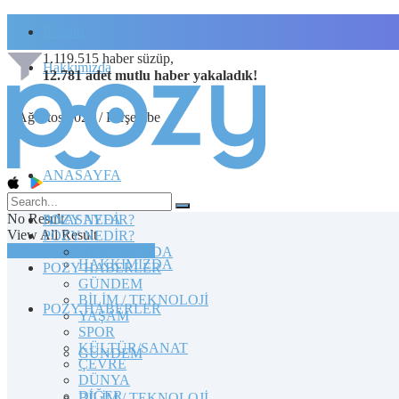
İletişim
1.119.515
haber süzüp,
Hakkımızda
12.781
adet
mutlu haber
yakaladık!
6 Ağustos 2026 / Perşembe
ANASAYFA
No Result
POZY NEDİR?
ANASAYFA
View All Result
POZY NEDİR?
TOPLULUĞA KATILIN
HAKKIMIZDA
HAKKIMIZDA
POZY HABERLER
GÜNDEM
BİLİM / TEKNOLOJİ
POZY HABERLER
YAŞAM
SPOR
KÜLTÜR/SANAT
GÜNDEM
ÇEVRE
DÜNYA
DİĞER
BİLİM / TEKNOLOJİ