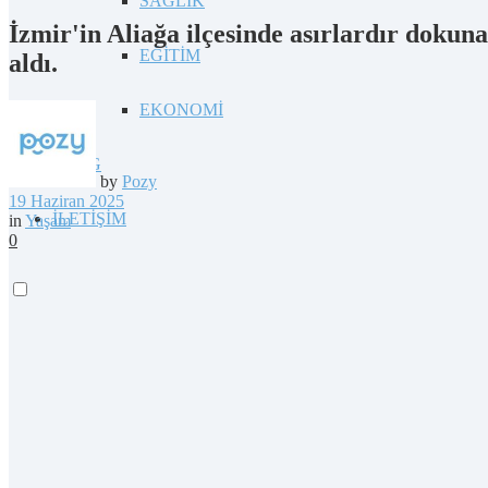
SAĞLIK
İzmir'in Aliağa ilçesinde asırlardır do
EĞİTİM
aldı.
EKONOMİ
BLOG
by
Pozy
19 Haziran 2025
İLETİŞİM
in
Yaşam
0