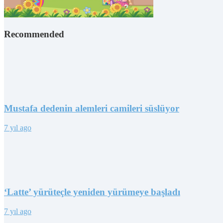
Recommended
Mustafa dedenin alemleri camileri süslüyor
7 yıl ago
‘Latte’ yürüteçle yeniden yürümeye başladı
7 yıl ago