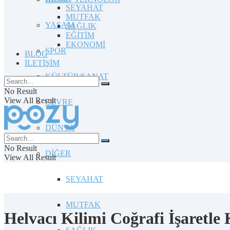
SEYAHAT
MUTFAK
YAŞAM
SAĞLIK
EĞİTİM
EKONOMİ
SPOR
BLOG
İLETİŞİM
KÜLTÜR/SANAT
No Result
View All Result
ÇEVRE
DÜNYA
No Result
DİĞER
View All Result
SEYAHAT
MUTFAK
Helvacı Kilimi Coğrafi İşaretl