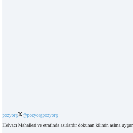
pozyorg
@pozyorg
pozyorg
Helvacı Mahallesi ve etrafında asırlardır dokunan kilimin aslına u