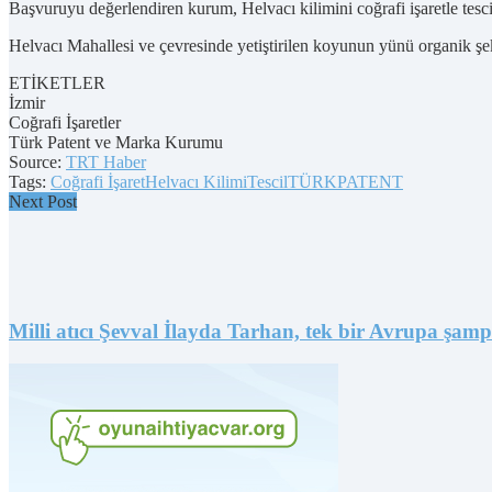
Başvuruyu değerlendiren kurum, Helvacı kilimini coğrafi işaretle tesci
Helvacı Mahallesi ve çevresinde yetiştirilen koyunun yünü organik şekil
ETİKETLER
İzmir
Coğrafi İşaretler
Türk Patent ve Marka Kurumu
Source:
TRT Haber
Tags:
Coğrafi İşaret
Helvacı Kilimi
Tescil
TÜRKPATENT
Next Post
Milli atıcı Şevval İlayda Tarhan, tek bir Avrupa şa