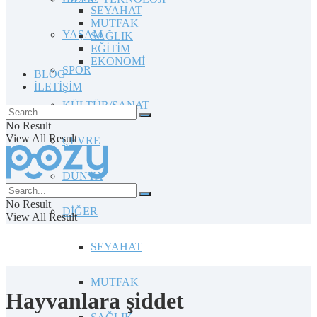
SEYAHAT
MUTFAK
YAŞAM
SAĞLIK
EĞİTİM
EKONOMİ
SPOR
BLOG
İLETİŞİM
KÜLTÜR/SANAT
No Result
View All Result
ÇEVRE
DÜNYA
No Result
DİĞER
View All Result
SEYAHAT
MUTFAK
Hayvanlara şiddet