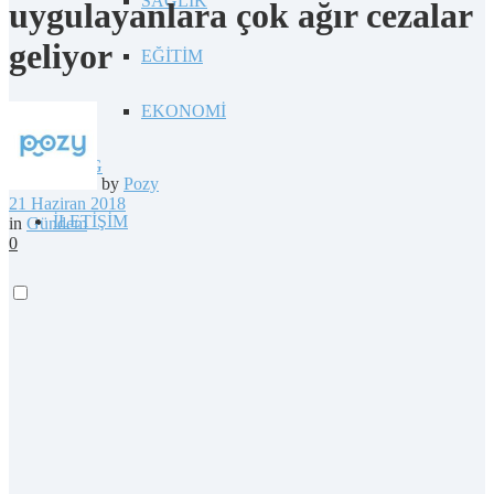
SAĞLIK
uygulayanlara çok ağır cezalar
geliyor
EĞİTİM
EKONOMİ
BLOG
by
Pozy
21 Haziran 2018
İLETİŞİM
in
Gündem
0