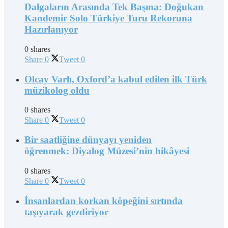
Dalgaların Arasında Tek Başına: Doğukan
Kandemir Solo Türkiye Turu Rekoruna
Hazırlanıyor
0 shares
Share
0
Tweet
0
Olcay Varlı, Oxford’a kabul edilen ilk Türk
müzikolog oldu
0 shares
Share
0
Tweet
0
Bir saatliğine dünyayı yeniden
öğrenmek: Diyalog Müzesi’nin hikâyesi
0 shares
Share
0
Tweet
0
İnsanlardan korkan köpeğini sırtında
taşıyarak gezdiriyor