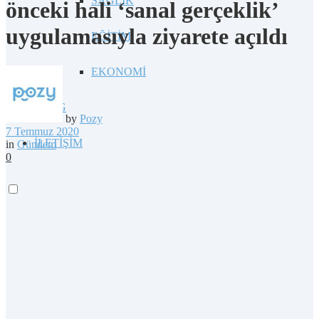
SAĞLIK
önceki hali ‘sanal gerçeklik’
uygulamasıyla ziyarete açıldı
EĞİTİM
EKONOMİ
BLOG
by
Pozy
7 Temmuz 2020
İLETİŞİM
in
Gündem
0