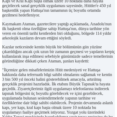
Kapı ve Kral Kapı başta olmak üzere 10 noktada daha hayata
geçirilecek sanal gerçeklik uygulaması sayesinde, Hititler'e 450 yıl
başkentlik yapan Hattuşa'nın tamamının üç boyutlu ortamda
gezilmesi hedefleniyor.
Kaymakam Ataman, gazetecilere yaptığı açıklamada, Anadolu'nun
ilk başkenti olma özelliğine sahip Hattuşa'nın, dünya tarihine yön
veren en önemli tarihi kentlerden biri olduğunu, bölgede 114 yıldır
arkeolojik kazıların devam ettiğini söyledi.
Kazılar neticesinde kentin büyük bir bölümünün gün yüzüne
çıkarıldığını ancak çok uzun bir zamanın geçmesi ve yapıların kerpiç
kullanılarak inşa edilmesi sebebiyle günümüzde sadece temellerinin
göründüğüne dikkati çeken Ataman, şunları kaydetti:
"İlçemize gelen misafirlerimizin Hitit medeniyeti ve Hattuşa
hakkında daha teferruatlı bilgi sahibi olmalarını sağlamak ve kentin
3 bin 500 yıl önceki halini gösterebilmek amacıyla, artırılmış
gerçeklik projesini hazırladık. İlk etabını Büyük Tapınak'ta hayata
geçirdik. Ziyaretçilerimiz ilgili uygulamayı telefonlarına indirerek
tapınak bölgesini üç boyutlu görebilecek ve içini gezebilecek,
uygulamada bulunan seslendirmelerle yapının tarihine ve
özelliklerine dair bilgi sahibi olabilecek. Projenin devamında aslanlı
kapı, yer kapı, kral kapı başta olmak üzere 10 noktada bu
uygulamayı faaliye geçirmek istiyoruz. Yozgat yolu üzerindeki
Yıldız Tepesi mevkisinde hazırladığımız seyir terası projesine de bu