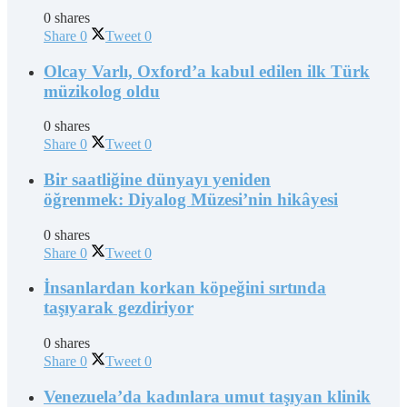
0 shares
Share
0
Tweet
0
Olcay Varlı, Oxford’a kabul edilen ilk Türk
müzikolog oldu
0 shares
Share
0
Tweet
0
Bir saatliğine dünyayı yeniden
öğrenmek: Diyalog Müzesi’nin hikâyesi
0 shares
Share
0
Tweet
0
İnsanlardan korkan köpeğini sırtında
taşıyarak gezdiriyor
0 shares
Share
0
Tweet
0
Venezuela’da kadınlara umut taşıyan klinik