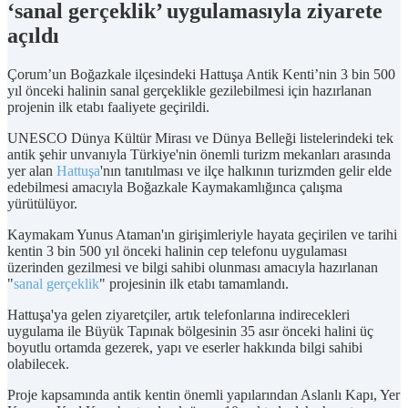
‘sanal gerçeklik’ uygulamasıyla ziyarete
açıldı
Çorum’un Boğazkale ilçesindeki Hattuşa Antik Kenti’nin 3 bin 500
yıl önceki halinin sanal gerçeklikle gezilebilmesi için hazırlanan
projenin ilk etabı faaliyete geçirildi.
UNESCO Dünya Kültür Mirası ve Dünya Belleği listelerindeki tek
antik şehir unvanıyla Türkiye'nin önemli turizm mekanları arasında
yer alan
Hattuşa
'nın tanıtılması ve ilçe halkının turizmden gelir elde
edebilmesi amacıyla Boğazkale Kaymakamlığınca çalışma
yürütülüyor.
Kaymakam Yunus Ataman'ın girişimleriyle hayata geçirilen ve tarihi
kentin 3 bin 500 yıl önceki halinin cep telefonu uygulaması
üzerinden gezilmesi ve bilgi sahibi olunması amacıyla hazırlanan
"
sanal gerçeklik
" projesinin ilk etabı tamamlandı.
Hattuşa'ya gelen ziyaretçiler, artık telefonlarına indirecekleri
uygulama ile Büyük Tapınak bölgesinin 35 asır önceki halini üç
boyutlu ortamda gezerek, yapı ve eserler hakkında bilgi sahibi
olabilecek.
Proje kapsamında antik kentin önemli yapılarından Aslanlı Kapı, Yer