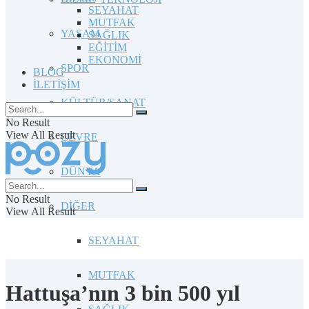
SEYAHAT
MUTFAK
YAŞAM
SAĞLIK
EĞİTİM
EKONOMİ
SPOR
BLOG
İLETİŞİM
KÜLTÜR/SANAT
No Result
View All Result
ÇEVRE
DÜNYA
No Result
DİĞER
View All Result
SEYAHAT
MUTFAK
Hattuşa’nın 3 bin 500 yıl