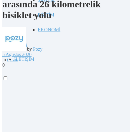
SAĞLIK
arasında 26 kilometrelik
bisiklet yolu
EĞİTİM
EKONOMİ
BLOG
by
Pozy
5 Ağustos 2020
İLETİŞİM
in
Çevre
0