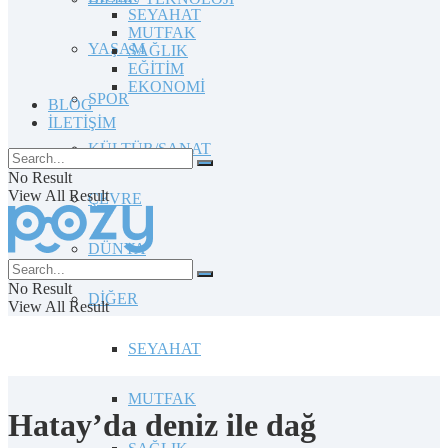
SEYAHAT
MUTFAK
YAŞAM
SAĞLIK
EĞİTİM
EKONOMİ
SPOR
BLOG
İLETİŞİM
KÜLTÜR/SANAT
No Result
View All Result
ÇEVRE
DÜNYA
No Result
DİĞER
View All Result
SEYAHAT
MUTFAK
Hatay’da deniz ile dağ