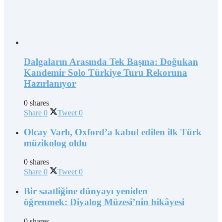
Dalgaların Arasında Tek Başına: Doğukan
Kandemir Solo Türkiye Turu Rekoruna
Hazırlanıyor
0 shares
Share
0
Tweet
0
Olcay Varlı, Oxford’a kabul edilen ilk Türk
müzikolog oldu
0 shares
Share
0
Tweet
0
Bir saatliğine dünyayı yeniden
öğrenmek: Diyalog Müzesi’nin hikâyesi
0 shares