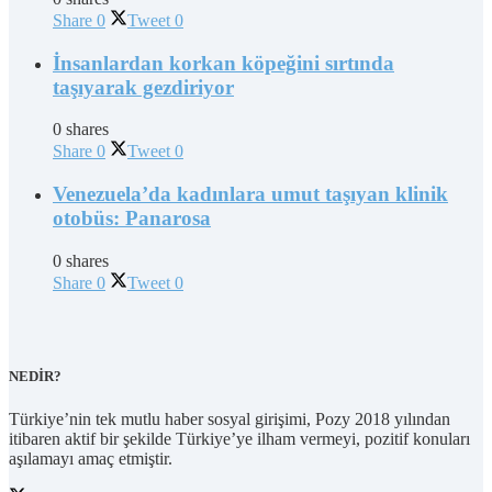
Share
0
Tweet
0
İnsanlardan korkan köpeğini sırtında
taşıyarak gezdiriyor
0 shares
Share
0
Tweet
0
Venezuela’da kadınlara umut taşıyan klinik
otobüs: Panarosa
0 shares
Share
0
Tweet
0
NEDİR?
Türkiye’nin tek mutlu haber sosyal girişimi, Pozy 2018 yılından
itibaren aktif bir şekilde Türkiye’ye ilham vermeyi, pozitif konuları
aşılamayı amaç etmiştir.