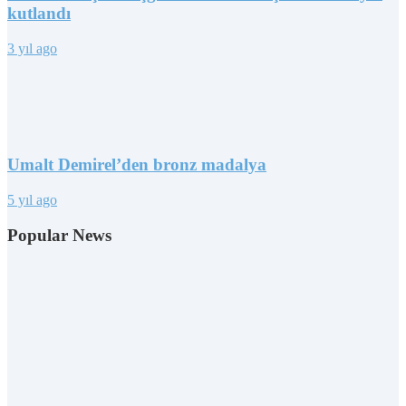
kutlandı
3 yıl ago
Umalt Demirel’den bronz madalya
5 yıl ago
Popular News