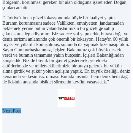
Bölgenin, korunması gereken bir alan olduğuna işaret eden Doğan,
şunları anlattı:
"Türkiye'nin en güzel lokasyonunda böyle bir faaliyet yaptık.
Buranın korunmasını sadece Valilikten, emniyetten, jandarmadan
beklemek yerine bütün vatandaşlarımızın bu güzelliğe sahip
çıkmasını talep ediyorum. Biz sadece yol yapmadık, burası doğa ve
deniz turizmi anlamında çok önemli bir lokasyon. Hatay'ın 60 yıllık
rüyası ve yıllardır konuşulmuş, sonunda da yapmak bize nasip oldu.
Sayın Cumhurbaşkanımız, İçişleri Bakanımız çok büyük destek
verdi ve buranın tamamına yakın bütçesini İçişleri Bakanlığından
karşıladık. Biz de büyük bir gayret göstererek, yereldeki
aktörlerimizle ve milletvekillerimizle bir araya gelerek bu yükün
altına girdik ve şükür yolun açılışını yaptık. En büyük özelliği, deniz
kenarında ve kesintisiz olması. Burada insanlar hem deniz hem dağ
ile ikisinin arasında bisiklet sürmenin keyfini yaşayacak."
Next Post