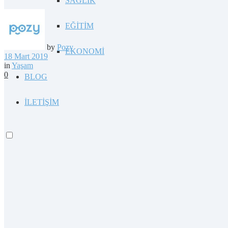
SAĞLIK
EĞİTİM
by
Pozy
EKONOMİ
18 Mart 2019
in
Yaşam
0
BLOG
İLETİŞİM