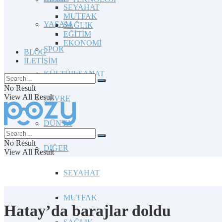
SEYAHAT
MUTFAK
YAŞAM
SAĞLIK
EĞİTİM
EKONOMİ
SPOR
BLOG
İLETİŞİM
KÜLTÜR/SANAT
No Result
View All Result
ÇEVRE
DÜNYA
No Result
DİĞER
View All Result
SEYAHAT
MUTFAK
Hatay’da barajlar doldu