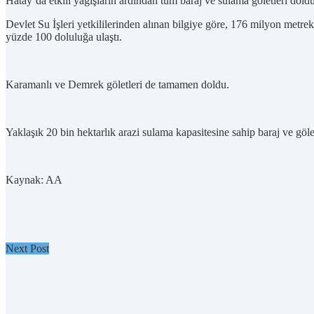
Hatay’da etkili yağışların ardından tüm baraj ve sulama göletleri doldu
Devlet Su İşleri yetkililerinden alınan bilgiye göre, 176 milyon metrek
yüzde 100 doluluğa ulaştı.
Karamanlı ve Demrek göletleri de tamamen doldu.
Yaklaşık 20 bin hektarlık arazi sulama kapasitesine sahip baraj ve göl
Kaynak: AA
Next Post