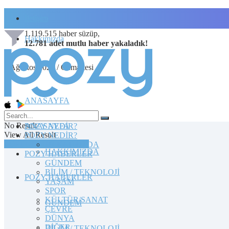
İletişim
1.119.515
haber süzüp,
Hakkımızda
12.781
adet
mutlu haber
yakaladık!
8 Ağustos 2026 / Cumartesi
ANASAYFA
No Result
POZY NEDİR?
ANASAYFA
View All Result
POZY NEDİR?
TOPLULUĞA KATILIN
HAKKIMIZDA
HAKKIMIZDA
POZY HABERLER
GÜNDEM
BİLİM / TEKNOLOJİ
POZY HABERLER
YAŞAM
SPOR
KÜLTÜR/SANAT
GÜNDEM
ÇEVRE
DÜNYA
DİĞER
BİLİM / TEKNOLOJİ